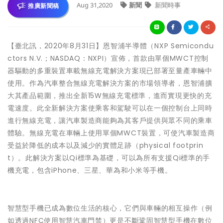
Aug 31,2020
新聞
新聞時事
推廣新聞稿
【臺北訊，2020年8月31日】恩智浦半導體（NXP Semicondu
ctors N.V.；NASDAQ：NXPI）宣佈，首款由單個MWCT控制
器驅動的多重裝置車載無線充電解決方案現已部署至量產車輛中
使用。作為汽車整合無線充電解決方案的市場領導者，恩智浦擴
大其產品範圍，推出全新15W無線充電標準，進而實現更快的充
電速度。此全新解決方案使乘客和駕駛可以在一個控制台上同時
進行無線充電，讓汽車製造商能夠為其客戶提供與眾不同的乘車
體驗。無線充電在車輛上使用單個MWCT裝置，可使汽車製造商
受益於降低的成本以及減少的實體足跡（physical footprin
t）。此解決方案以Qi標準為基礎，可以為所有支援Qi標準的手
機充電，包含iPhone、三星、華為和小米等手機。
智慧型手機已成為數位生活的核心，它們與車輛的相互操作（例
如透過NFC使用智慧汽車門禁）更是不斷鞏固智慧型手機在數位