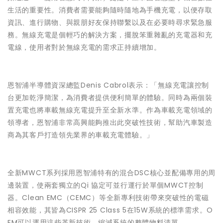
生活的重要性。消費者需要能夠隨時隨地為手機充電，以便存取
資訊、進行購物、與親朋好友保持聯繫以及在必要時尋求緊急服
務。無線充電是個輕巧的解決方案，擺脫笨重雜亂的充電器和充
電線，使用者對於無線充電的需求正持續增加。
恩智浦半導體資深總監Denis Cabrol表示：「無線充電讓控制
台更加乾淨簡潔，為消費者提供便利簡單的體驗。同時為兩個裝
置充電也將車載無線充電提升至全新水準。作為車載充電領域的
領導者，恩智浦非常高興能夠推出此突破性技術，幫助汽車製造
商為其客戶打造領先業界的車載充電體驗。」
全新MWCT系列採用恩智浦特有的混合DSC核心並配備專用的周
邊裝置，使兩套獨立的Qi 協定可並行運行於單個MWCT控制
器。Clean EMC（CEMC）等全新專利技術帶來突破性的電磁
相容效能，其皆為CISPR 25 Class 5在15W系統的標準需求。O
EM可以運用這些革新技術，縮減系統的整體物料清單。