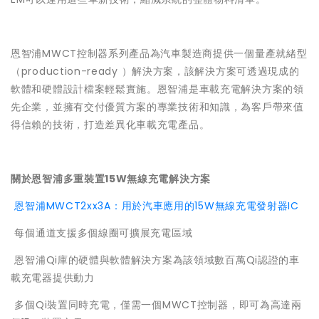
恩智浦MWCT控制器系列產品為汽車製造商提供一個量產就緒型
（production-ready ）解決方案，該解決方案可透過現成的
軟體和硬體設計檔案輕鬆實施。恩智浦是車載充電解決方案的領
先企業，並擁有交付優質方案的專業技術和知識，為客戶帶來值
得信賴的技術，打造差異化車載充電產品。
關於恩智浦多重裝置15W無線充電解決方案

恩智浦MWCT2xx3A：用於汽車應用的15W無線充電發射器IC
 每個通道支援多個線圈可擴展充電區域
 恩智浦Qi庫的硬體與軟體解決方案為該領域數百萬Qi認證的車
載充電器提供動力
 多個Qi裝置同時充電，僅需一個MWCT控制器，即可為高達兩