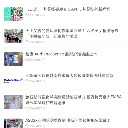
FLOC唯一基督徒專屬交友APP，基督徒的新福音
2021/03/29
天上父親的愛延續化作希望力量！ 六名子女捐贈家扶
「南投映全號」延續善的循環
2026/08/08
鎧應 AudienceSense 臉部辨識功能上市
2026/08/07
HDBank 取得越南歷來最大規模國際銀團社會貸款
2026/08/07
創智動能強化AI與經營雙軸競爭力 投資長受臺大EMBA
邀分享AI時代投資思維
2026/08/07
ASUSx三麗鷗耍酷聯萌 潮玩開學祭搶抱AI筆電！
2026/08/07