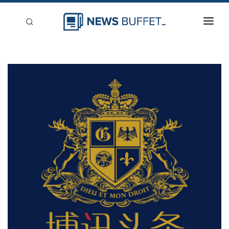
回到首頁
新聞稿分類
登入
刊登