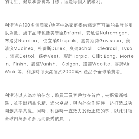
的衛生、健康和營養為目標，這是每個人的權利。
利潔時在190多個國家/地區中為家庭提供穩定而可靠的品牌並引
以為傲。旗下品牌包括美贊臣Enfamil、安敏健Nutramigen、
布洛芬Nurofen、 使立消Strepsils、嘉胃斯康Gaviscon、美
清痰Mucinex、杜蕾斯Durex、爽健Scholl、Clearasil、Lyso
l、滴露Dettol、薇婷Veet、瑕辟Harpic、Cillit Bang、Morte
in、Finish、碧蓮Vanish、 Calgon、護麗Woolite、喜詩Air
Wick 等。利潔時每天銷售約2000萬件產品予全球消費者。
利潔時以人為本的信念，將員工及客戶放在首位，去探索新機
遇，並不斷精益求精、追求卓越，與內外合作夥伴一起打造成功
開創共享共贏。同時，利潔時一直致力於做正確的事，以此引領
全球四萬多名多元而優秀的員工。