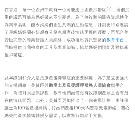
在香港，每十位產婦中就有一位可能患上產後抑鬱症[1]，這個沉
重的議題可能為媽媽帶來不少憂慮。為了將複雜的醫療資訊轉化
為簡單易明，能令媽媽們產生共鳴的互動信息，計劃更特別邀請
了星級媽媽關心妍親身分享克服產後情緒困擾的經歷，再配合美
贊臣完善的專業醫護人員網絡，成功推出資訊豐富的
教育平台
，
同時提供自我檢查的工具及專業知識，協助媽媽們預防及對抗產
後抑鬱症。
及早識別和介入是治療產後抑鬱症的重要關鍵，為了建立更強大
的支援網絡，美贊臣與
助產士及母嬰護理服務人員協會
攜手合
作，為陪月員提供課程，教導他們如何更有效識別產婦是否有潛
在的情緒問題。此外，美贊臣更加推出了一個先導計劃，由註冊
護士為100名產後媽媽，於她們產後100天內定期致電聯絡，關心
媽媽的產後情緒轉變及需要，以實際行動給予支援。