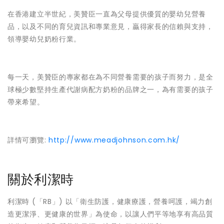
在香港建立半世紀，美贊臣一直為父母提供優質的嬰幼兒營養
品，以及不同的育兒資訊和專業意見，贏得家長的信賴與支持，
領導嬰幼兒奶粉行業。
每一天，美贊臣的專家都在為不同營養需要的孩子而努力，是全
球極少數堅持生產代謝病配方奶粉的品牌之一，為有需要的孩子
帶來希望。
詳情可瀏覽:
http://www.meadjohnson.com.hk/
關於利潔時
利潔時 (「RB」) 以「衛生防護，健康療護，營養呵護，竭力創
造更潔淨、更健康的世界」為使命，以讓人們平等地享有高品質