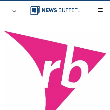
回到首頁
新聞稿分類
登入
刊登