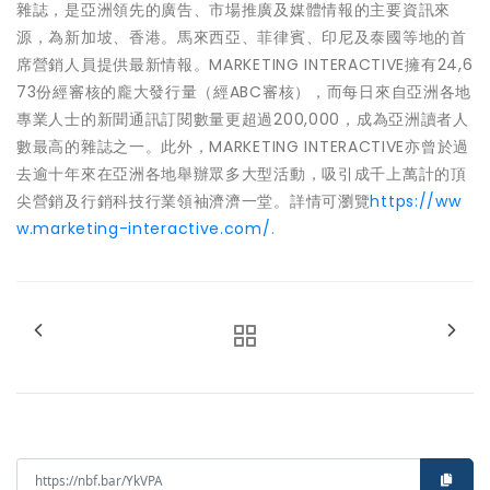
雜誌，是亞洲領先的廣告、市場推廣及媒體情報的主要資訊來
源，為新加坡、香港。馬來西亞、菲律賓、印尼及泰國等地的首
席營銷人員提供最新情報。MARKETING INTERACTIVE擁有24,6
73份經審核的龐大發行量（經ABC審核），而每日來自亞洲各地
專業人士的新聞通訊訂閱數量更超過200,000，成為亞洲讀者人
數最高的雜誌之一。此外，MARKETING INTERACTIVE亦曾於過
去逾十年來在亞洲各地舉辦眾多大型活動，吸引成千上萬計的頂
尖營銷及行銷科技行業領袖濟濟一堂。詳情可瀏覽
https://ww
w.marketing-interactive.com/
.