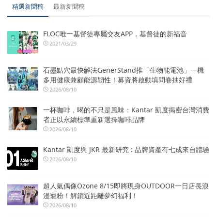
精選新聞稿
最新新聞稿
FLOC唯一基督徒專屬交友APP，基督徒的新福音
2021/03/29
石墨點穴最快解法GenerStand推「生物能電池」一機
多用健康兼顧能源韌性！募資將啟動填問卷抽好禮
2026/08/10
一杯咖啡，喝的不只是風味：Kantar 凱度揭密台灣消費
者正以永續標準重新選擇咖啡品牌
2026/08/10
Kantar 凱度與 JKR 最新研究 : 品牌資產有七成來自體驗
2026/08/10
超人氣偶像Ozone 8/15即將現身OUTDOOR一日店長浪
漫寵粉！解鎖近距離夢幻福利！
2026/08/10