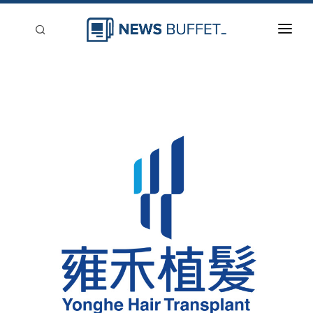
回到首頁
新聞稿分類
登入
刊登