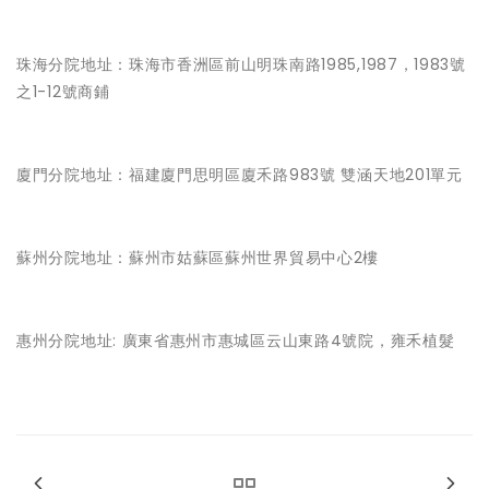
珠海分院地址：珠海市香洲區前山明珠南路1985,1987，1983號
之1-12號商鋪
廈門分院地址：福建廈門思明區廈禾路983號 雙涵天地201單元
蘇州分院地址：蘇州市姑蘇區蘇州世界貿易中心2樓
惠州分院地址: 廣東省惠州市惠城區云山東路4號院，雍禾植髮