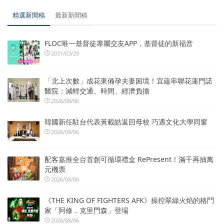
精選新聞稿
最新新聞稿
FLOC唯一基督徒專屬交友APP，基督徒的新福音
2021/03/29
「北上次數」成花東備孕夫妻困境！宜蘊串聯花蓮門諾
醫院：減輕交通、時間、經濟負擔
2026/08/06
韓國新任駐台代表黃載皓返回母校 巧遇文化大學同窗
2026/08/06
配客嘉推全台首創可循環禮盒 RePresent！滿千再抽萬
元機票
2026/08/06
《THE KING OF FIGHTERS AFK》操控翠綠火焰的格鬥
家「阿修．克里門森」登場
2026/08/06