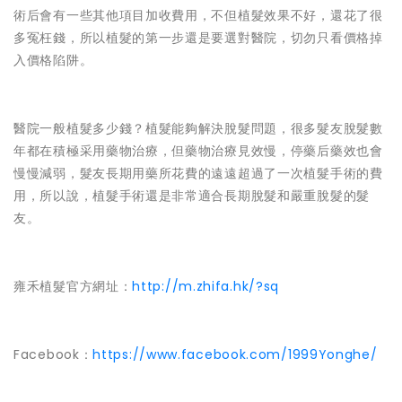
術后會有一些其他項目加收費用，不但植髮效果不好，還花了很
多冤枉錢，所以植髮的第一步還是要選對醫院，切勿只看價格掉
入價格陷阱。
醫院一般植髮多少錢？植髮能夠解決脫髮問題，很多髮友脫髮數
年都在積極采用藥物治療，但藥物治療見效慢，停藥后藥效也會
慢慢減弱，髮友長期用藥所花費的遠遠超過了一次植髮手術的費
用，所以說，植髮手術還是非常適合長期脫髮和嚴重脫髮的髮
友。
雍禾植髮官方網址：
http://m.zhifa.hk/?sq
Facebook：
https://www.facebook.com/1999Yonghe/