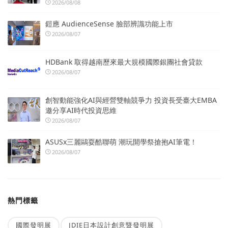
2026/08/08
鎧應 AudienceSense 臉部辨識功能上市
2026/08/07
HDBank 取得越南歷來最大規模國際銀團社會貸款
2026/08/07
創智動能強化AI與經營雙軸競爭力 投資長受臺大EMBA
邀分享AI時代投資思維
2026/08/07
ASUSx三麗鷗耍酷聯萌 潮玩開學祭搶抱AI筆電！
2026/08/07
熱門標籤
國際發明展
JDIE日本設計創意暨發明展