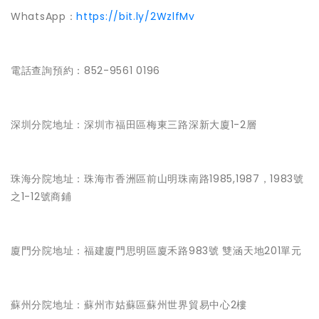
WhatsApp：
https://bit.ly/2WzlfMv
電話查詢預約：852-9561 0196
深圳分院地址：深圳市福田區梅東三路深新大廈1-2層
珠海分院地址：珠海市香洲區前山明珠南路1985,1987，1983號
之1-12號商鋪
廈門分院地址：福建廈門思明區廈禾路983號 雙涵天地201單元
蘇州分院地址：蘇州市姑蘇區蘇州世界貿易中心2樓