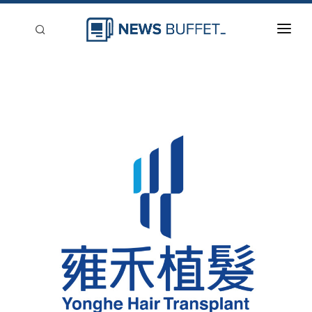
回到首頁
新聞稿分類
登入
刊登