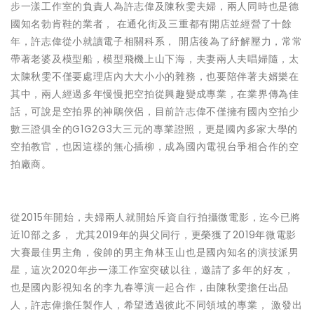
步一漾工作室的負責人為許志偉及陳秋雯夫婦，兩人同時也是德
國知名勃肯鞋的業者， 在通化街及三重都有開店並經營了十餘
年，許志偉從小就讀電子相關科系， 開店後為了紓解壓力，常常
帶著老婆及模型船，模型飛機上山下海，夫妻兩人夫唱婦隨，太
太陳秋雯不僅要處理店內大大小小的雜務，也要陪伴著夫婿樂在
其中，兩人經過多年慢慢把空拍從興趣變成專業，在業界傳為佳
話，可說是空拍界的神鵰俠侶，目前許志偉不僅擁有國內空拍少
數三證俱全的G1G2G3大三元的專業證照，更是國內多家大學的
空拍教官，也因這樣的無心插柳，成為國內電視台爭相合作的空
拍廠商。
從2015年開始，夫婦兩人就開始斥資自行拍攝微電影，迄今已將
近10部之多， 尤其2019年的與父同行，更榮獲了2019年微電影
大賽最佳男主角，俊帥的男主角林玉山也是國內知名的演技派男
星，這次2020年步一漾工作室突破以往，邀請了多年的好友，
也是國內影視知名的李九春導演一起合作，由陳秋雯擔任出品
人，許志偉擔任製作人，希望透過彼此不同領域的專業， 激發出