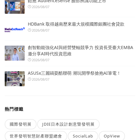
鎧應 AudienceSense 臉部辨識功能上市
2026/08/07
HDBank 取得越南歷來最大規模國際銀團社會貸款
2026/08/07
創智動能強化AI與經營雙軸競爭力 投資長受臺大EMBA
邀分享AI時代投資思維
2026/08/07
ASUSx三麗鷗耍酷聯萌 潮玩開學祭搶抱AI筆電！
2026/08/07
熱門標籤
國際發明展
JDIE日本設計創意暨發明展
世界發明智慧財產聯盟總會
SocialLab
OpView