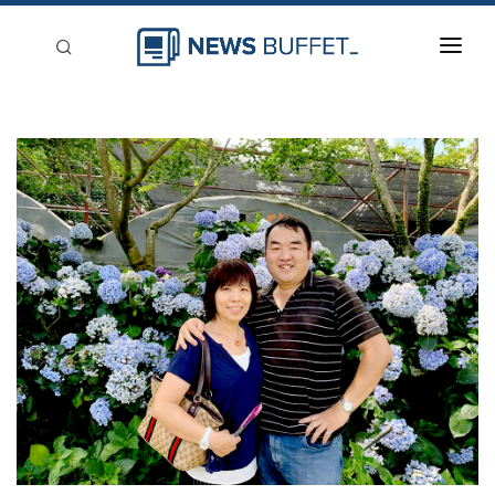
回到首頁
新聞稿分類
登入
刊登