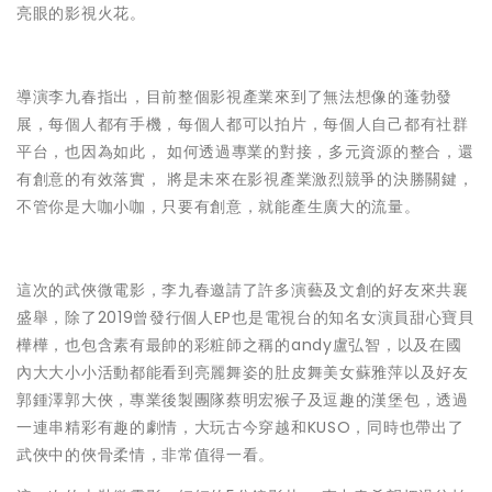
亮眼的影視火花。
導演李九春指出，目前整個影視產業來到了無法想像的蓬勃發
展，每個人都有手機，每個人都可以拍片，每個人自己都有社群
平台，也因為如此， 如何透過專業的對接，多元資源的整合，還
有創意的有效落實， 將是未來在影視產業激烈競爭的決勝關鍵，
不管你是大咖小咖，只要有創意，就能產生廣大的流量。
這次的武俠微電影，李九春邀請了許多演藝及文創的好友來共襄
盛舉，除了2019曾發行個人EP也是電視台的知名女演員甜心寶貝
樺樺，也包含素有最帥的彩粧師之稱的andy盧弘智，以及在國
內大大小小活動都能看到亮麗舞姿的肚皮舞美女蘇雅萍以及好友
郭鍾澤郭大俠，專業後製團隊蔡明宏猴子及逗趣的漢堡包，透過
一連串精彩有趣的劇情，大玩古今穿越和KUSO，同時也帶出了
武俠中的俠骨柔情，非常值得一看。