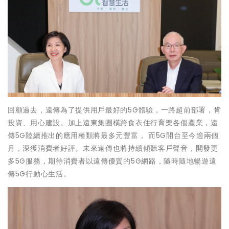
回顧過去，遠傳為了提供用戶最好的5G體驗，一路超前部署，肯
投資、用心建設。加上遠東集團橫跨食衣住行育樂各個產業，遠
傳5G陸續推出的應用種類將最多元豐富， 而5G開台至今逾兩個
月，深獲消費者好評。未來遠傳也將持續傾聽客戶聲音，開發更
多5G服務，期待消費者以遠傳優質的5G網路，隨時隨地暢遊遠
傳5G行動心生活。