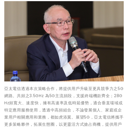
亞太電信透過本次策略合作，將提供用戶升級至更具競爭力之5G
網路。共頻之3.5GHz 為5G主流頻段，支援終端機款齊全；28G
Hz頻寬大、速度快，擁有高速率及低時延優勢，適合垂直場域或
特定應用服務使用，透過中高頻組合，不論發展個人、家庭或企
業用戶相關應用和業務，都如虎添翼。展望5G，亞太電信將攜手
更多策略夥伴，拓展生態圈，以更靈活方式搶占商機，提供用戶