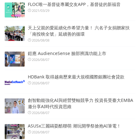
FLOC唯一基督徒專屬交友APP，基督徒的新福音
2021/03/29
天上父親的愛延續化作希望力量！ 六名子女捐贈家扶
「南投映全號」延續善的循環
2026/08/08
鎧應 AudienceSense 臉部辨識功能上市
2026/08/07
HDBank 取得越南歷來最大規模國際銀團社會貸款
2026/08/07
創智動能強化AI與經營雙軸競爭力 投資長受臺大EMBA
邀分享AI時代投資思維
2026/08/07
ASUSx三麗鷗耍酷聯萌 潮玩開學祭搶抱AI筆電！
2026/08/07