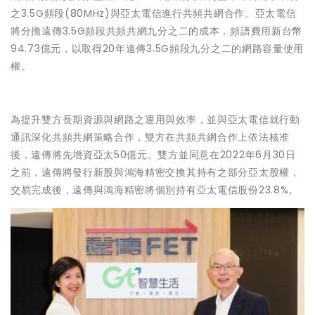
之3.5G頻段(80MHz)與亞太電信進行共頻共網合作。亞太電信
將分擔遠傳3.5G頻段共頻共網九分之二的成本，頻譜費用新台幣
94.73億元，以取得20年遠傳3.5G頻段九分之二的網路容量使用
權。
為提升雙方長期資源與網路之運用與效率，並與亞太電信就行動
通訊深化共頻共網策略合作，雙方在共頻共網合作上依法核准
後，遠傳將先增資亞太50億元。雙方並同意在2022年6月30日
之前，遠傳將發行新股與鴻海精密交換其持有之部分亞太股權，
交易完成後，遠傳與鴻海精密將個別持有亞太電信股份23.8%。