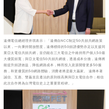
遠傳電信總經理井琪表示：「遠傳自NCC制定5G共頻共網政策
以來，一向秉持開放態度，遠傳標得的5G頻譜優勢亦足以支援同
業亞太電信共頻共網，並仍能在三大電信之中維持用戶個人5G最
大優質頻寬；與亞太電信5G共頻共網後，透過成本分擔，遠傳將
能提升頻譜效益，降低網路成本，轉而投入資源開發更多5G服
務，和更優質的5G網路體驗，消費者將是最大贏家。 遠傳本著
誠信、互惠、雙贏並且遵法的原則很高興與亞太電信合作；相信
此次合作將為台灣電信史上之重要里程碑。」