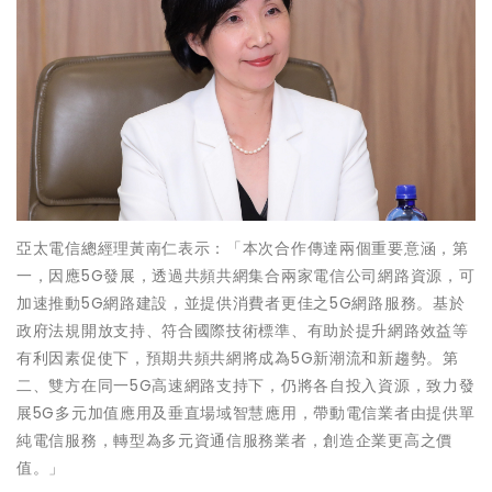
亞太電信總經理黃南仁表示：「本次合作傳達兩個重要意涵，第
一，因應5G發展，透過共頻共網集合兩家電信公司網路資源，可
加速推動5G網路建設，並提供消費者更佳之5G網路服務。基於
政府法規開放支持、符合國際技術標準、有助於提升網路效益等
有利因素促使下，預期共頻共網將成為5G新潮流和新趨勢。第
二、雙方在同一5G高速網路支持下，仍將各自投入資源，致力發
展5G多元加值應用及垂直場域智慧應用，帶動電信業者由提供單
純電信服務，轉型為多元資通信服務業者，創造企業更高之價
值。」