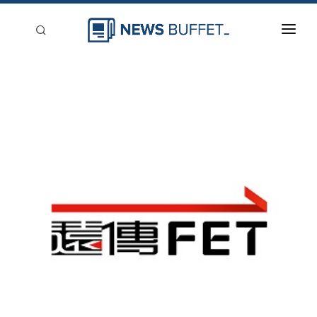
回到首頁
新聞稿分類
登入
刊登