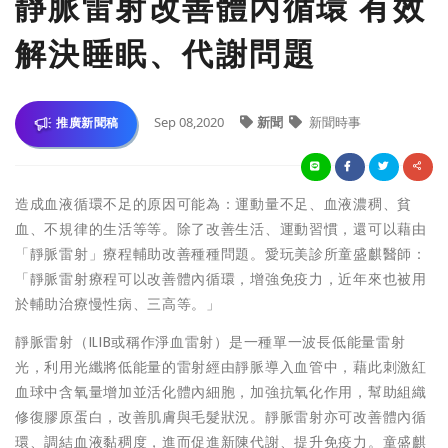
靜脈雷射改善體內循環 有效
解決睡眠、代謝問題
Sep 08,2020
新聞
新聞時事
推廣新聞稿
造成血液循環不足的原因可能為：運動量不足、血液濃稠、貧
血、不規律的生活等等。除了改善生活、運動習慣，還可以藉由
「靜脈雷射」療程輔助改善種種問題。愛玩美診所童盛麒醫師：
「靜脈雷射療程可以改善體內循環，增強免疫力，近年來也被用
於輔助治療慢性病、三高等。」
靜脈雷射（ILIB或稱作淨血雷射）是一種單一波長低能量雷射
光，利用光纖將低能量的雷射經由靜脈導入血管中，藉此刺激紅
血球中含氧量增加並活化體內細胞，加強抗氧化作用，幫助組織
修復膠原蛋白，改善肌膚與毛髮狀況。靜脈雷射亦可改善體內循
環、調結血液黏稠度，進而促進新陳代謝、提升免疫力。童盛麒