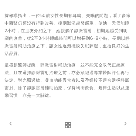
據報導指出，一位50歲女性長期有耳鳴、失眠的問題，看了多家
中西醫仍舊沒有得到改善。後期狀況越發嚴重，使她一天僅能睡
2小時，在朋友介紹之下，她接觸了靜脈雷射，初期她感受到明
顯的改善，從2至3小時睡眠時間可以增長到6-8小時。長期以靜
脈雷射輔助治療之下，該女性逐漸擺脫失眠夢魘，重拾良好的生
活品質。
童盛麒醫師提醒，靜脈雷射輔助治療，並不能完全取代正統療
法。且在選擇靜脈雷射治療之前，亦必須經過專業醫師評估再行
決定。對光照過敏、凝血功能異常者以及孕婦較不適合選擇靜脈
雷射。除了靜脈雷射輔助治療，保持均衡飲食、規律生活以及運
動習慣，亦是一大關鍵。