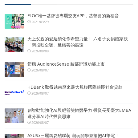
FLOC唯一基督徒專屬交友APP，基督徒的新福音
2021/03/29
天上父親的愛延續化作希望力量！ 六名子女捐贈家扶
「南投映全號」延續善的循環
2026/08/08
鎧應 AudienceSense 臉部辨識功能上市
2026/08/07
HDBank 取得越南歷來最大規模國際銀團社會貸款
2026/08/07
創智動能強化AI與經營雙軸競爭力 投資長受臺大EMBA
邀分享AI時代投資思維
2026/08/07
ASUSx三麗鷗耍酷聯萌 潮玩開學祭搶抱AI筆電！