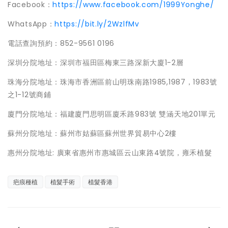
Facebook：
https://www.facebook.com/1999Yonghe/
WhatsApp：
https://bit.ly/2WzlfMv
電話查詢預約：852-9561 0196
深圳分院地址：深圳市福田區梅東三路深新大廈1-2層
珠海分院地址：珠海市香洲區前山明珠南路1985,1987，1983號
之1-12號商鋪
廈門分院地址：福建廈門思明區廈禾路983號 雙涵天地201單元
蘇州分院地址：蘇州市姑蘇區蘇州世界貿易中心2樓
惠州分院地址: 廣東省惠州市惠城區云山東路4號院，雍禾植髮
疤痕種植
植髮手術
植髮香港