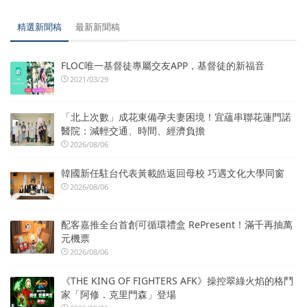
精選新聞稿
最新新聞稿
FLOC唯一基督徒專屬交友APP，基督徒的新福音
2021/03/29
「北上次數」成花東備孕夫妻困境！宜蘊串聯花蓮門諾
醫院：減輕交通、時間、經濟負擔
2026/08/06
韓國新任駐台代表黃載皓返回母校 巧遇文化大學同窗
2026/08/06
配客嘉推全台首創可循環禮盒 RePresent！滿千再抽萬
元機票
2026/08/06
《THE KING OF FIGHTERS AFK》操控翠綠火焰的格鬥
家「阿修．克里門森」登場