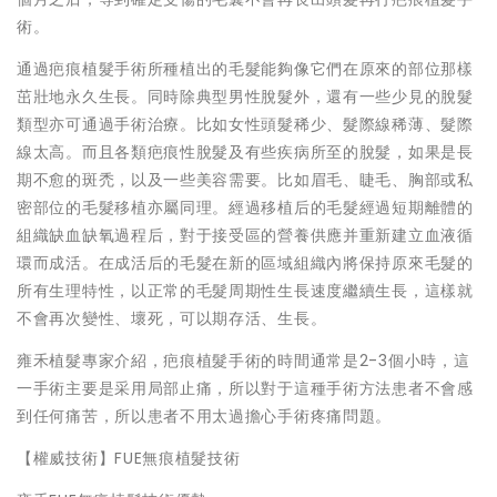
術。
通過疤痕植髮手術所種植出的毛髮能夠像它們在原來的部位那樣
茁壯地永久生長。同時除典型男性脫髮外，還有一些少見的脫髮
類型亦可通過手術治療。比如女性頭髮稀少、髮際線稀薄、髮際
線太高。而且各類疤痕性脫髮及有些疾病所至的脫髮，如果是長
期不愈的斑禿，以及一些美容需要。比如眉毛、睫毛、胸部或私
密部位的毛髮移植亦屬同理。經過移植后的毛髮經過短期離體的
組織缺血缺氧過程后，對于接受區的營養供應并重新建立血液循
環而成活。在成活后的毛髮在新的區域組織內將保持原來毛髮的
所有生理特性，以正常的毛髮周期性生長速度繼續生長，這樣就
不會再次變性、壞死，可以期存活、生長。
雍禾植髮專家介紹，疤痕植髮手術的時間通常是2-3個小時，這
一手術主要是采用局部止痛，所以對于這種手術方法患者不會感
到任何痛苦，所以患者不用太過擔心手術疼痛問題。
【權威技術】FUE無痕植髮技術