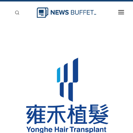
回到首頁
新聞稿分類
登入
刊登