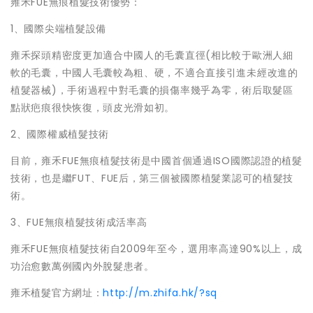
雍禾FUE無痕植髮技術優勢：
1、國際尖端植髮設備
雍禾探頭精密度更加適合中國人的毛囊直徑(相比較于歐洲人細
軟的毛囊，中國人毛囊較為粗、硬，不適合直接引進未經改進的
植髮器械)，手術過程中對毛囊的損傷率幾乎為零，術后取髮區
點狀疤痕很快恢復，頭皮光滑如初。
2、國際權威植髮技術
目前，雍禾FUE無痕植髮技術是中國首個通過ISO國際認證的植髮
技術，也是繼FUT、FUE后，第三個被國際植髮業認可的植髮技
術。
3、FUE無痕植髮技術成活率高
雍禾FUE無痕植髮技術自2009年至今，選用率高達90%以上，成
功治愈數萬例國內外脫髮患者。
雍禾植髮官方網址：
http://m.zhifa.hk/?sq