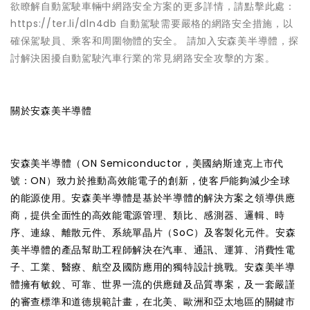
欲瞭解自動駕駛車輛中網路安全方案的更多詳情，請點擊此處：
https://ter.li/dln4db 自動駕駛需要嚴格的網路安全措施，以
確保駕駛員、乘客和周圍物體的安全。 請加入安森美半導體，探
討解決困擾自動駕駛汽車行業的常見網路安全攻擊的方案。
關於安森美半導體
安森美半導體（ON Semiconductor，美國納斯達克上市代
號：ON）致力於推動高效能電子的創新，使客戶能夠減少全球
的能源使用。安森美半導體是基於半導體的解決方案之領導供應
商，提供全面性的高效能電源管理、類比、感測器、邏輯、時
序、連線、離散元件、系統單晶片（SoC）及客製化元件。安森
美半導體的產品幫助工程師解決在汽車、通訊、運算、消費性電
子、工業、醫療、航空及國防應用的獨特設計挑戰。安森美半導
體擁有敏銳、可靠、世界一流的供應鏈及品質專案，及一套嚴謹
的審查標準和道德規範計畫，在北美、歐洲和亞太地區的關鍵市