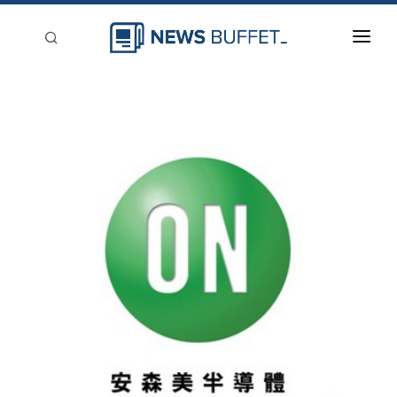
回到首頁
新聞稿分類
登入
刊登