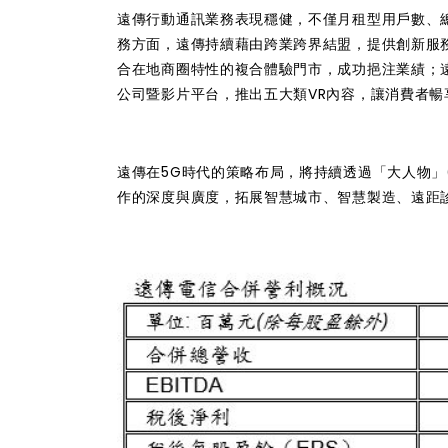
遠傳行動通訊業務表現穩健，不僅月租型用戶數、總
務方面，遠傳持續藉由跨業跨界結盟，提供創新服務
合在地商圈特性的複合體驗門市，成功挹注業績；遠傳fri
公司暨影片平台，推出五大類VR內容，讓消費者暢
遠傳在5G時代的策略布局，將持續透過「大人物」
作的深度與廣度，拓展智慧城市、智慧製造、遠距