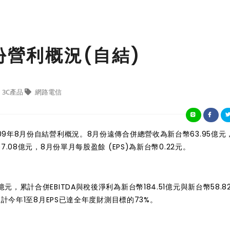
份營利概況(自結)
3C產品
網路電信
09年8月份自結營利概況。8月份遠傳合併總營收為新台幣63.95億元
7.08億元，8月份單月每股盈餘 (EPS)為新台幣0.22元。
，累計合併EBITDA與稅後淨利為新台幣184.51億元與新台幣58.8
累計今年1至8月EPS已達全年度財測目標的73%。