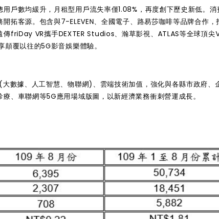
用戶數均緩升，月租型用戶流失率僅1.08%，再度創下歷史新低。消
開拓客源。包含與7-ELEVEN、全國電子、路易莎咖啡等品牌合作，
Day VR攜手DEXTER Studios、瀚草影視、ATLAS等全球頂尖
享顛覆以往的5G影音娛樂體驗。
(大數據、人工智慧、物聯網)、雲端技術加值，強化與各縣市政府、
診療、車聯網等5G應用場域版圖，以新經濟業務衝刺營運成長。