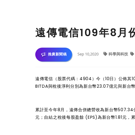
遠傳電信109年8月
Sep 10,2020
科學與科技
推廣新聞稿
遠傳電信（股票代碼：4904）今（10日）公佈其1
BITDA與稅後淨利分別為新台幣23.07億元與新台幣
累計至今年8月，遠傳合併總營收為新台幣507.34億元
元；自結之稅後每股盈餘 (EPS)為新台幣1.81元，