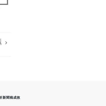
篇
嗎
析新聞稿成效