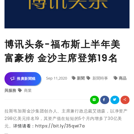
博讯头条-福布斯上半年美
富豪榜 金沙主席登第19名
Sep 11,2020
新聞
新聞時事
商品
推廣新聞稿
與服務
商業
拉斯韦加斯金沙集团创办人、主席兼行政总裁艾德森，以净资产
298亿美元排名19，其资产值在短短的5个月内增多了30亿美
元。
详情请看：
https://bit.ly/35qwI7a