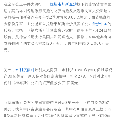
在全球公卫事件大流行下，
拉斯韦加斯金沙
旗下的赌场曾暂停营
运，其后亦因各地政府实施的防疫措施及旅游限制而大受影响，
令拉斯韦加斯金沙在今年第2季度亏损9.85亿美元，而艾德森的
大部份身家，主要是来自拉斯韦加斯金沙及其子公司
金沙中国
的
股权。据指，《福布斯》计算富豪身家时，使用今年7月24日的
股价。艾德森长期支持美国共和党候选人。据指，今年他亦有向
支持特朗普的委员会捐款120万美元，去年则捐款为2,000万美
元。
另外，
永利度假村
始创人史提芬．永利(Steve Wynn)仍以净资
产30亿美元，列入是次美国富豪榜中，排名278。不过对比4月
份时《福布斯》公布的资产值减少了1亿美元。
《福布斯》公布的美国富豪榜与过去3年一样，上榜门坎为21亿
美元，榜单中的富豪遍布各行各业，其中有18位富豪新上榜；有
9位重新回归榜单；另外有25位因财富减少而落榜；当中有10位