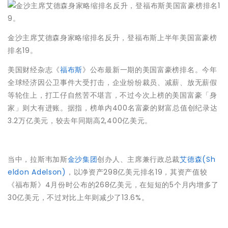
金沙主席艾德森身家略缩排名反升，登福布斯上半年美国富豪榜
排名19。
美国财经杂志《
福布斯
》公布最新一期的美国富豪榜排名。今年
全球经济因公卫事件大受打击，企业纷纷裁员、减薪、放无薪假
等轮住上，打工仔自然苦不堪言，不过今次上榜的美国富豪「身
家」则大有进账。据指，榜单内400名富豪的财富总值创纪录达
3.2万亿美元，较去年同期高2,400亿美元。
当中，拉斯韦加斯
金沙集团
创办人、主席兼行政总裁
艾德森(Sh
eldon Adelson)
，以净资产298亿美元排名19，其资产值较
《福布斯》4月份时公布的268亿美元，在短短的5个月内增多了
30亿美元，不过对比上年则减少了13.6%。