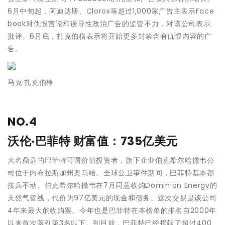
6月中旬起，阿迪达斯、Clorox等超过1,000家广告主表示Face
book对仇恨言论和误导性政治广告的监管不力，对该公司表示
批评。6月底，扎克伯格表示将开始更多封禁含有仇恨内容的广
告。
马克·扎克伯格
NO.4
沃伦·巴菲特 财富值：735亿美元
大名鼎鼎的巴菲特可谓价值投资者，旗下企业伯克希尔哈撒韦公
司位于内布拉斯加州奥马哈。全球公卫事件期间，巴菲特基本都
按兵不动。伯克希尔哈撒韦在7月同意收购Dominion Energy的
天然气管线，代价为97亿美元的现金和债务。这次交易是该公司
4年来最大的收购案。今年也是巴菲特在本榜单的排名自2000年
以来首次落到第3名以下。到目前，巴菲特已经捐献了超过400