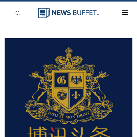
回到首頁
新聞稿分類
登入
刊登