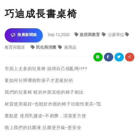
巧迪成長書桌椅
Sep 12,2020
政府與教育
公家單位
推廣新聞稿
教育與職涯
民生與消費
家用品
市面上太多的兒童椅 搞得自己很亂嗎!!??
要如何分辨哪個對孩子才是最好的
我們的兒童椅 較於外面其他的椅子相比
材質使用最好~也較於外面的椅子功能性更高~🥰
重點是 使用乳膠皮~不易髒，清潔更方便
噴上我們的抗菌液 抗菌更升級~更安全