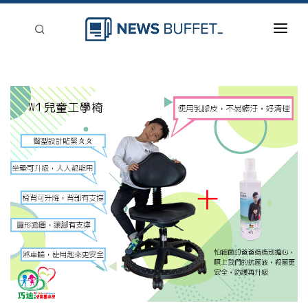
回到首頁
新聞稿分類
登入
刊登