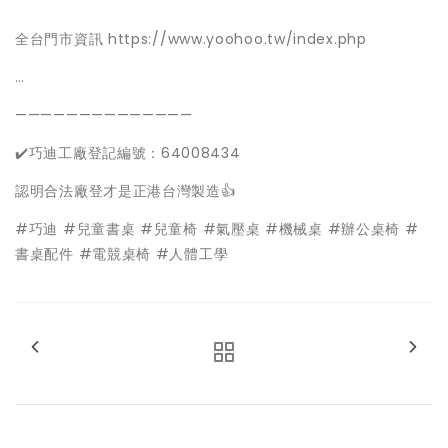
全台門市資訊
https://www.yoohoo.tw/index.php
…
——————————————
✔️巧迪工廠登記編號：64008434
認明合法廠登才是正港台灣製造👍
#巧迪
#兒童書桌
#兒童椅
#氣壓桌
#機械桌
#辦公桌椅
#
書桌配件
#電競桌椅
#人體工學