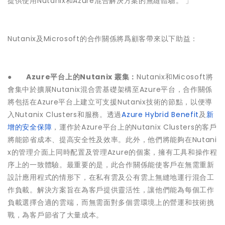
提供使用Nutanix和Azure混合解決方案的無縫體驗。 」
Nutanix及Microsoft的合作關係將爲顧客帶來以下助益：
●
Azure平台上的Nutanix 叢集：
Nutanix和Micosoft將
會集中於擴展Nutanix混合雲基礎架構至Azure平台，合作關係
將包括在Azure平台上建立可支援Nutanix技術的節點，以便導
入Nutanix Clusters和服務。透過
Azure Hybrid Benefit
及
新
增的安全保障
，運作於Azure平台上的Nutanix Clusters的客戶
將能節省成本、提高安全性及效率。此外，他們將能夠在Nutani
x的管理介面上同時配置及管理Azure的個案，擁有工具和操作程
序上的一致體驗。最重要的是，此合作關係能使客戶在無需重新
設計應用程式的情形下，在私有雲及公有雲上無縫地運行混合工
作負載。解決方案旨在為客戶提供靈活性，讓他們能為每個工作
負載選擇合適的雲端，而無需面對多個雲環境上的營運和技術挑
戰，為客戶節省了大量成本。