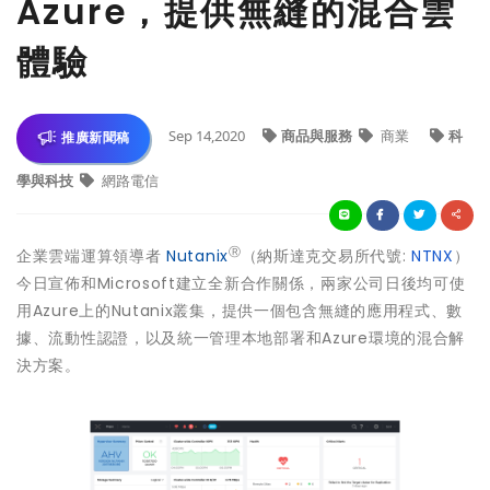
Azure，提供無縫的混合雲
體驗
Sep 14,2020
商品與服務
商業
科
推廣新聞稿
學與科技
網路電信
Ⓡ
企業雲端運算領導者
Nutanix
（納斯達克交易所代號:
NTNX
）
今日宣佈和Microsoft建立全新合作關係，兩家公司日後均可使
用Azure上的Nutanix叢集，提供一個包含無縫的應用程式、數
據、流動性認證，以及統一管理本地部署和Azure環境的混合解
決方案。