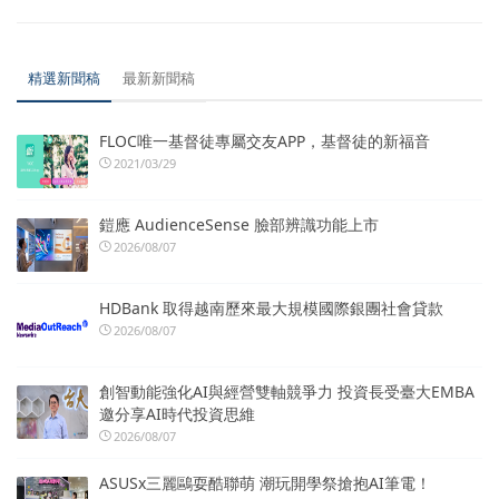
精選新聞稿
最新新聞稿
FLOC唯一基督徒專屬交友APP，基督徒的新福音
2021/03/29
鎧應 AudienceSense 臉部辨識功能上市
2026/08/07
HDBank 取得越南歷來最大規模國際銀團社會貸款
2026/08/07
創智動能強化AI與經營雙軸競爭力 投資長受臺大EMBA
邀分享AI時代投資思維
2026/08/07
ASUSx三麗鷗耍酷聯萌 潮玩開學祭搶抱AI筆電！