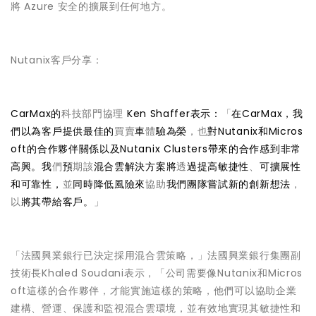
將 Azure 安全的擴展到任何地方。
Nutanix客戶分享：
CarMax的
科技部門協理
Ken Shaffer表示：
「
在CarMax，我
們以為客戶提供最佳的
買賣
車
體
驗為榮
，也
對Nutanix和Micros
oft的合作夥伴關係以及Nutanix Clusters帶來的合作感到非常
高興。我
們
預
期該
混合雲解決方案將
透
過提高敏捷性
、
可擴展性
和可靠性，
並
同時降低風險來
協助
我們團隊嘗試新的創新想法
，
以
將其帶給客戶。
」
「法國興業銀行已決定採用混合雲策略，」法國興業銀行集團副
技術長Khaled Soudani表示，「公司需要像Nutanix和Micros
oft這樣的合作夥伴，才能實施這樣的策略，他們可以協助企業
建構、營運、保護和監視混合雲環境，並有效地實現其敏捷性和