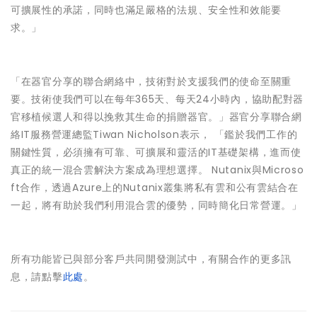
可擴展性的承諾，同時也滿足嚴格的法規、安全性和效能要
求。」
「在器官分享的聯合網絡中，技術對於支援我們的使命至關重
要。技術使我們可以在每年365天、每天24小時內，協助配對器
官移植候選人和得以挽救其生命的捐贈器官。」器官分享聯合網
絡IT服務營運總監Tiwan Nicholson表示， 「鑑於我們工作的
關鍵性質，必須擁有可靠、可擴展和靈活的IT基礎架構，進而使
真正的統一混合雲解決方案成為理想選擇。 Nutanix與Microso
ft合作，透過Azure上的Nutanix叢集將私有雲和公有雲結合在
一起，將有助於我們利用混合雲的優勢，同時簡化日常營運。」
所有功能皆已與部分客戶共同開發測試中，有關合作的更多訊
息，請點擊
此處
。