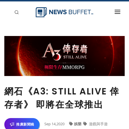
回到首頁
新聞稿分類
登入
刊登
網石《A3: STILL ALIVE 倖
存者》 即將在全球推出
Sep 14,2020
娛樂
遊戲與手遊
推廣新聞稿