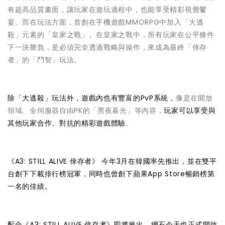
有超高品質畫面，讓玩家在遊玩過程中，也能享受精彩視覺饗
宴。而在玩法方面，首創在手機遊戲MMORPG中加入「大逃
殺」元素的「皇家之戰」。在皇家之戰中，所有玩家在公平條件
下一決勝負，是必須完全透過戰略與操作，來成為最終「倖存
者」的「鬥智」玩法。
除「大逃殺」玩法外，遊戲內也有豐富的PvP系統，
像是在開放
領域、全伺服器自由PK的「黑夜暮光」等內容，
玩家可以享受與
其他玩家合作、對抗的精彩遊戲體驗
。
《A3: STILL ALIVE 倖存者》 今年3月在韓國率先推出，並在雙平
台創下下載排行榜冠軍，同時也曾創下蘋果App Store暢銷榜第
一名的佳績。
配合《A3: STILL ALIVE 倖存者》即將推出，網石今天也正式開啟