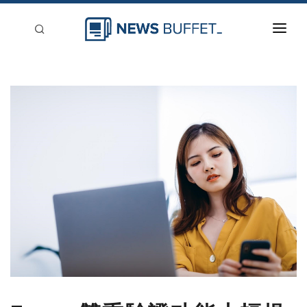
回到首頁
新聞稿分類
登入
刊登