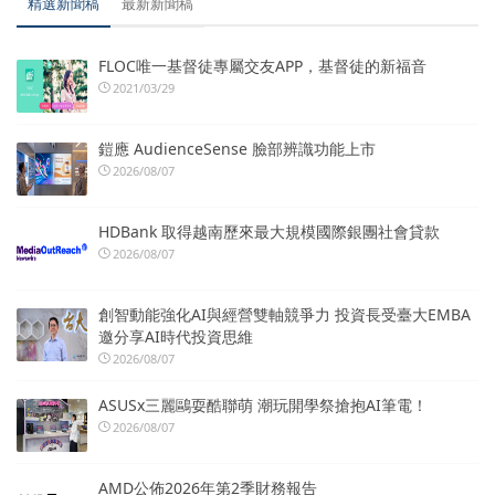
精選新聞稿
最新新聞稿
FLOC唯一基督徒專屬交友APP，基督徒的新福音
2021/03/29
鎧應 AudienceSense 臉部辨識功能上市
2026/08/07
HDBank 取得越南歷來最大規模國際銀團社會貸款
2026/08/07
創智動能強化AI與經營雙軸競爭力 投資長受臺大EMBA
邀分享AI時代投資思維
2026/08/07
ASUSx三麗鷗耍酷聯萌 潮玩開學祭搶抱AI筆電！
2026/08/07
AMD公佈2026年第2季財務報告