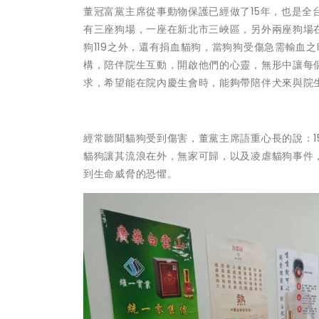
董冠富黨主席從事動物保護已經做了15年，也是全
有三座狗場，一座在新北市三峽區，另外兩座狗場
狗119之外，還有捐血貓狗，當狗狗受傷急需輸血
構，陪伴院生互動，開啟他們的心靈，無形中讓每
求，希望能在院內慶生會時，能夠帶陪伴犬來與院
經常聽聞貓狗受到傷害，董黨主席語重心長的說：
貓狗讓其流浪在外，無家可歸，以及凌虐貓狗事件
到生命威脅的恐懼。