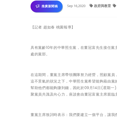
Sep 16,2020
政府與教育
推廣新聞稿
【記者 趙如春 桃園報導】
具有黨齡10年的中華照生黨，在董冠富先生接任黨
處的黨部。
在這期間，董黨主席帶領團隊努力經營，照顧黨員
這不景氣的狀況之下，中華照生黨希望能夠藉由黨
幫助他們都能夠賺到錢，因此於09月14日(星期一
聚黨員共識及向心力，座談會由董冠富黨主席親臨
董黨主席致詞時表示：我們要建立一個平台，讓我