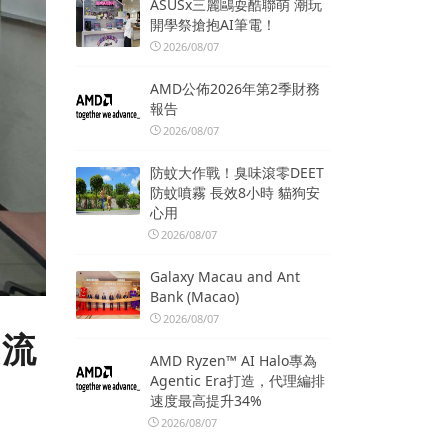
ASUSx三麗鷗耍酷聯萌 潮玩
開學祭搶抱AI筆電！
2026/08/07
AMD公佈2026年第2季財務
報告
2026/08/07
防蚊大作戰！臭味滾零DEET
防蚊噴霧 長效8小時 貓狗安
心用
2026/08/07
Galaxy Macau and Ant
Bank (Macao)
2026/08/07
交流
AMD Ryzen™ AI Halo專為
Agentic Era打造，代理編排
速度最高提升34%
2026/08/07