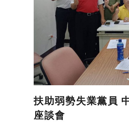
扶助弱勢失業黨員 
座談會