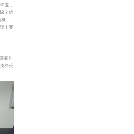
50隻，
，除了貓
福機
的護士要
棄養的
，免於受