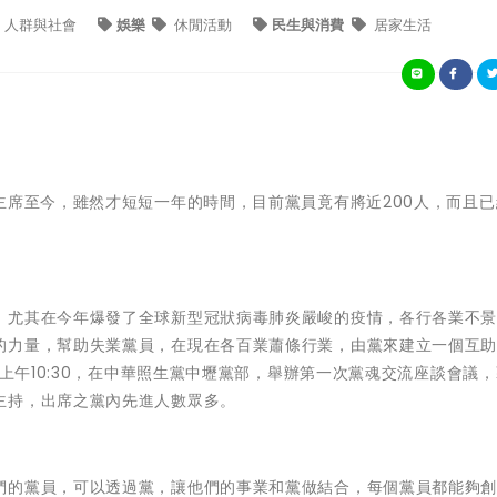
人群與社會
娛樂
休閒活動
民生與消費
居家生活
主席至今，雖然才短短一年的時間，目前黨員竟有將近200人，而且
，尤其在今年爆發了全球新型冠狀病毒肺炎嚴峻的疫情，各行各業不
的力量，幫助失業黨員，在現在各百業蕭條行業，由黨來建立一個互
)上午10:30，在中華照生黨中壢黨部，舉辦第一次黨魂交流座談會議
主持，出席之黨內先進人數眾多。
們的黨員，可以透過黨，讓他們的事業和黨做結合，每個黨員都能夠