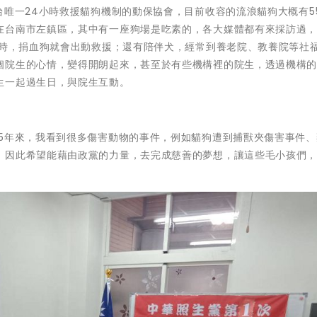
台唯一24小時救援貓狗機制的動保協會，目前收容的流浪貓狗大概有5
在台南市左鎮區，其中有一座狗場是吃素的，各大媒體都有來採訪過
之時，捐血狗就會出動救援；還有陪伴犬，經常到養老院、教養院等社
個院生的心情，變得開朗起來，甚至於有些機構裡的院生，透過機構
生一起過生日，與院生互動。
15年來，我看到很多傷害動物的事件，例如貓狗遭到捕獸夾傷害事件、
，因此希望能藉由政黨的力量，去完成慈善的夢想，讓這些毛小孩們