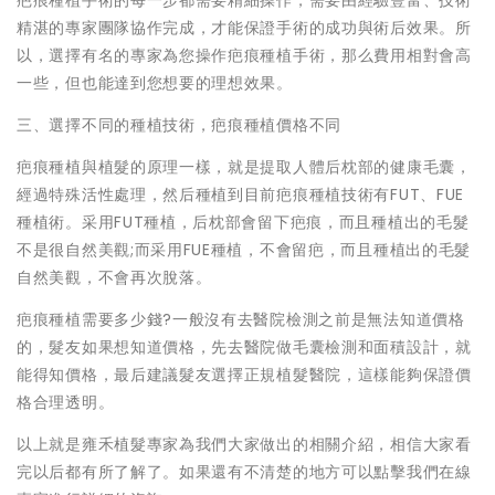
疤痕種植手術的每一步都需要精細操作，需要由經驗豐富、技術
精湛的專家團隊協作完成，才能保證手術的成功與術后效果。所
以，選擇有名的專家為您操作疤痕種植手術，那么費用相對會高
一些，但也能達到您想要的理想效果。
三、選擇不同的種植技術，疤痕種植價格不同
疤痕種植與植髮的原理一樣，就是提取人體后枕部的健康毛囊，
經過特殊活性處理，然后種植到目前疤痕種植技術有FUT、FUE
種植術。采用FUT種植，后枕部會留下疤痕，而且種植出的毛髮
不是很自然美觀;而采用FUE種植，不會留疤，而且種植出的毛髮
自然美觀，不會再次脫落。
疤痕種植需要多少錢?一般沒有去醫院檢測之前是無法知道價格
的，髮友如果想知道價格，先去醫院做毛囊檢測和面積設計，就
能得知價格，最后建議髮友選擇正規植髮醫院，這樣能夠保證價
格合理透明。
以上就是雍禾植髮專家為我們大家做出的相關介紹，相信大家看
完以后都有所了解了。如果還有不清楚的地方可以點擊我們在線