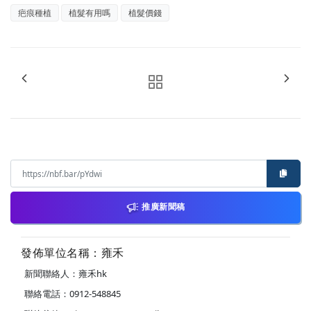
疤痕種植
植髮有用嗎
植髮價錢
推廣新聞稿
發佈單位名稱：雍禾
新聞聯絡人：雍禾hk
聯絡電話：0912-548845