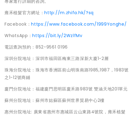
專家進行詳細的咨詢。
雍禾植髮官方網址：
http://m.zhifa.hk/?sq
Facebook：
https://www.facebook.com/1999Yonghe/
WhatsApp：
https://bit.ly/2WzlfMv
電話查詢預約：852-9561 0196
深圳分院地址：深圳市福田區梅東三路深新大廈1-2層
珠海分院地址：珠海市香洲區前山明珠南路1985,1987，1983號
之1-12號商鋪
廈門分院地址：福建廈門思明區廈禾路983號 雙涵天地201單元
蘇州分院地址：蘇州市姑蘇區蘇州世界貿易中心2樓
惠州分院地址: 廣東省惠州市惠城區云山東路4號院，雍禾植髮