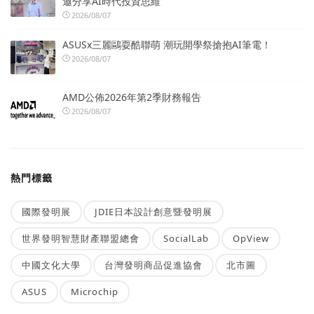
邀分享AI時代投資思維
2026/08/07
ASUSx三麗鷗耍酷聯萌 潮玩開學祭搶抱AI筆電！
2026/08/07
AMD公佈2026年第2季財務報告
2026/08/07
熱門標籤
國際發明展
JDIE日本設計創意暨發明展
世界發明智慧財產聯盟總會
SocialLab
OpView
中國文化大學
台灣發明商品促進協會
北市圖
ASUS
Microchip