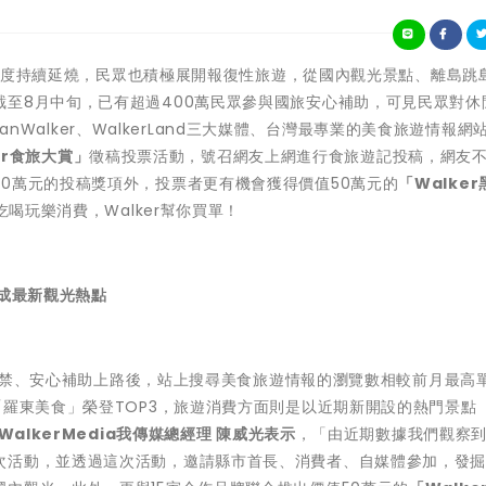
旅遊熱度持續延燒，民眾也積極展開報復性旅遊，從國內觀光景點、離島跳
至8月中旬，已有超過400萬民眾參與國旅安心補助，可見民眾對休
panWalker、WalkerLand三大媒體、台灣最專業的美食旅遊情報網
ker食旅大賞」
徵稿投票活動，號召網友上網進行食旅遊記投稿，網友
0萬元的投稿獎項外，投票者更有機會獲得價值50萬元的
「Walker
吃喝玩樂消費，Walker幫你買單！
」成最新觀光熱點
解禁、安心補助上路後，站上搜尋美食旅遊情報的瀏覽數相較前月最高
「羅東美食」榮登TOP3，旅遊消費方面則是以近期新開設的熱門景點
WalkerMedia我傳媒總經理 陳威光表示
，「由近期數據我們觀察
次活動，並透過這次活動，邀請縣市首長、消費者、自媒體參加，發