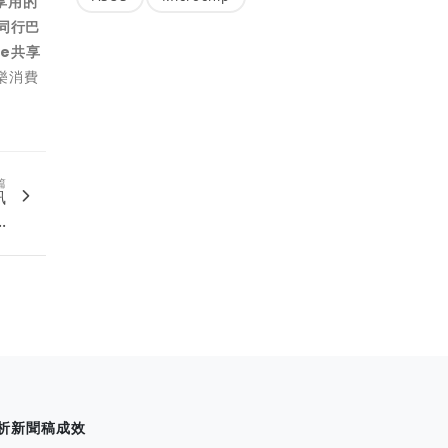
享用的
同行巴
e共享
樂消費
篇
訊
.
析新聞稿成效