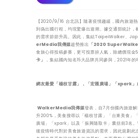
【2020/9/16 台北訊】隨著疫情趨緩，國內
到偽出國行程，均現驚爆出遊潮。據交通部統計，截
的需求節節升高。因此，集結TaipeiWalker、Ja
erMedia我傳媒
趁勢推出
「2020 SuperWal
食旅心得投稿參賽，更可投票拚人氣，除總價現金5
卡」
，集結國內知名15大品牌共同參與，2021年的
網友最愛「楊枝甘露」，「宏匯廣場」「xpark
WalkerMedia我傳媒
發表，自7月份國內旅遊
升200%，美食搜尋以「楊枝甘露」「台東美食」
廣場」「xpark」以及「振興隨取卡」囊括前3名。
後疫情時代對於美食旅遊資訊的需求，因此規劃此