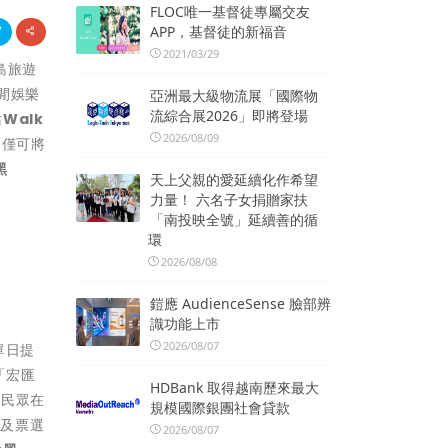
FLOC唯一基督徒專屬交友
APP，基督徒的新福音
2021/03/29
島旅遊
閒娛樂
亞洲最大級物流展「國際物
流綜合展2026」即將登場
站
Walk
2026/08/09
不僅可將
黑
天上父親的愛延續化作希望
力量！ 六名子女捐贈家扶
「南投映全號」延續善的循
環
2026/08/08
鎧應 AudienceSense 臉部辨
識功能上市
2026/08/07
單日提
「宏匯
HDBank 取得越南歷來最大
到民眾在
規模國際銀團社會貸款
掘及票選
2026/08/07