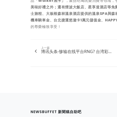
品
「Walker黑卡」
，囊括吃喝玩樂消費等領域，
美味好禮之外；還有煙波大飯店、星享道酒店等免費
士旅程、大板根森林溫泉酒店提供的溫泉SPA與森
機車騎車金、台北捷運悠遊卡1萬元儲值金、HAPPY 
的尊榮極致享受！
上一篇
博讯头条-惨输在线平台RNG? 台湾彩...
NEWSBUFFET 新聞稿自助吧