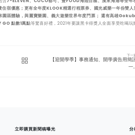
包含
7-ELEVEN、COCO都可、豐FOOD海陸百匯、漢來海港等全年
住宿優惠；更有全年度KLOOK精選行程票券、國光威樂一年份雙人
林園區體驗，與麗寶樂園、義大遊樂世界年度門票； 還有高雄Gokub
GO 點數1萬點
等驚喜好禮，2021年要讓黑卡得獎人全面享受吃喝玩
下一
【迎開學季】事務通知、開學廣告用簡
一..
立即購買新聞稿曝光
分