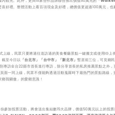
內觀光。此外，更與15家合作品牌聯合推出價值50萬元的
「Walke
喜好禮。整體活動上看百項現金及好禮，總價值更超過100萬元，也
式上線，民眾只要將過往造訪過的美食餐廳景點一鍵搬文或使用IG上
，截至今日以
「台北市」「台中市」「新北市」
暫居前三位，可見鄉
別專訪全台22縣市首長進行專訪，除分享首長的私房推薦景點之外，
票頁面一同上線，民眾不僅能夠透過活動蒐羅時下最熱門的景點路線，
家鄉我驕傲」的愛鄉意識！
份參加投票活動，將會送出集結數15大品牌，價值50萬元以上的投票