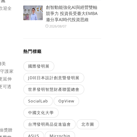
r黑
創智動能強化AI與經營雙軸
歡迎全
競爭力 投資長受臺大EMBA
邀分享AI時代投資思維
2026/08/07
熱門標籤
傳美
國際發明展
民守護家
JDIE日本設計創意暨發明展
更延伸
更可透
世界發明智慧財產聯盟總會
SocialLab
OpView
中國文化大學
台灣發明商品促進協會
北市圖
抽獎贈
ASUS
Microchip