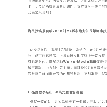
各縣市最受歡迎的美食旅遊景點，進而帶動台灣的國
卡」
，要給消費者最具話題性、爽吃爽玩一整年的驚
台民眾來參加！」
鄉民投稿累積破7000則 22縣市地方首長帶路應援
此次活動以「我家鄉我驕傲」為號召，於9月份正
照，即可輕鬆投稿。上線首日立即突破上千篇投稿
鄉戰況激烈。搭配活動
WalkerMedia我傳媒
也特
城市建設、地方創生等主題，預計於10月5日隨投
過報導了解城市未來的的建設規劃，更加凝聚「我
15品牌聯手祭出 50萬元超值驚喜包
值得一提的是，此次活動更有一個最大亮點，10月