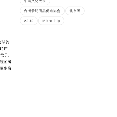
中國文化大學
台灣發明商品促進協會
北市圖
ASUS
Microchip
全球的
、時序、
性電子、
嚴謹的審
解更多資