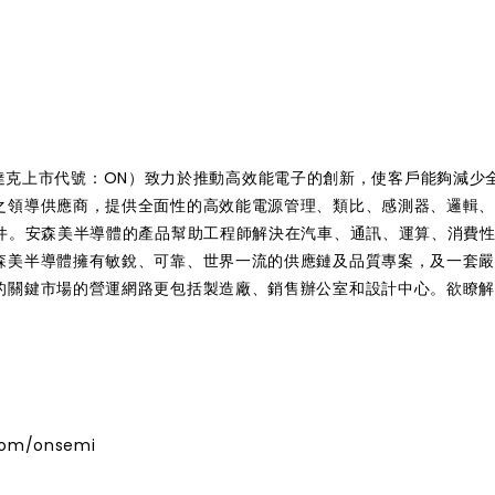
國納斯達克上市代號：ON）致力於推動高效能電子的創新，使客戶能夠減少
之領導供應商，提供全面性的高效能電源管理、類比、感測器、邏輯
元件。安森美半導體的產品幫助工程師解決在汽車、通訊、運算、消費
森美半導體擁有敏銳、可靠、世界一流的供應鏈及品質專案，及一套
的關鍵市場的營運網路更包括製造廠、銷售辦公室和設計中心。欲瞭
om/onsemi