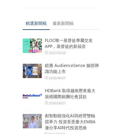
精選新聞稿
最新新聞稿
FLOC唯一基督徒專屬交友
APP，基督徒的新福音
2021/03/29
鎧應 AudienceSense 臉部辨
識功能上市
2026/08/07
HDBank 取得越南歷來最大
規模國際銀團社會貸款
2026/08/07
創智動能強化AI與經營雙軸
競爭力 投資長受臺大EMBA
邀分享AI時代投資思維