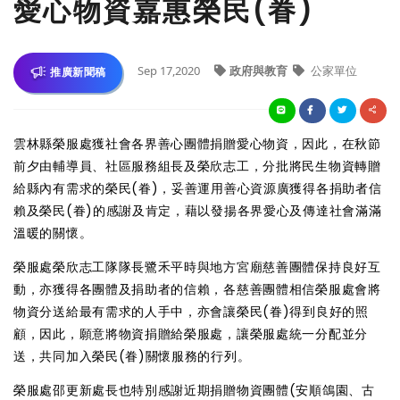
愛心物資嘉惠榮民(眷)
Sep 17,2020
政府與教育
公家單位
推廣新聞稿
雲林縣榮服處獲社會各界善心團體捐贈愛心物資，因此，在秋節
前夕由輔導員、社區服務組長及榮欣志工，分批將民生物資轉贈
給縣內有需求的榮民(眷)，妥善運用善心資源廣獲得各捐助者信
賴及榮民(眷)的感謝及肯定，藉以發揚各界愛心及傳達社會滿滿
溫暖的關懷。
榮服處榮欣志工隊隊長鷺禾平時與地方宮廟慈善團體保持良好互
動，亦獲得各團體及捐助者的信賴，各慈善團體相信榮服處會將
物資分送給最有需求的人手中，亦會讓榮民(眷)得到良好的照
顧，因此，願意將物資捐贈給榮服處，讓榮服處統一分配並分
送，共同加入榮民(眷)關懷服務的行列。
榮服處邵更新處長也特別感謝近期捐贈物資團體(安順鴿園、古