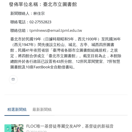
發佈單位名稱：臺北市立圖書館
新聞聯絡人：林佳宗
聯絡電話：02-27552823
聯絡信箱：
tpmlnews@email.tpml.edu.tw
臺北市於民國19年（日據時期昭和5年，西元1930年）至民國36年
（西元1947年）間先後設立松山、城北、古亭、城西四所圖書
館，民國41年依照省頒「臺灣省各縣市立圖書館組織規程」之規
定，將四館合併成立「臺北市立圖書館」。截至目前為止，本館除
總館外於各行政區已設置有43所分館、12所民眾閱覽室、7所智慧
圖書館及10座FastBook全自動借書站。
精選新聞稿
最新新聞稿
FLOC唯一基督徒專屬交友APP，基督徒的新福音
2021/03/29