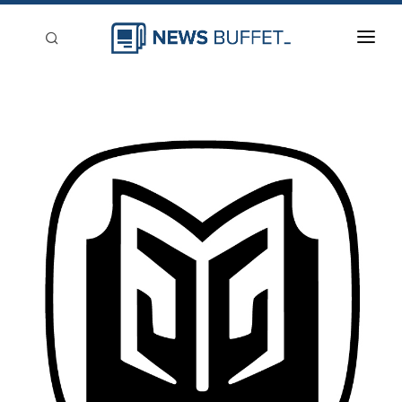
回到首頁
新聞稿分類
登入
刊登