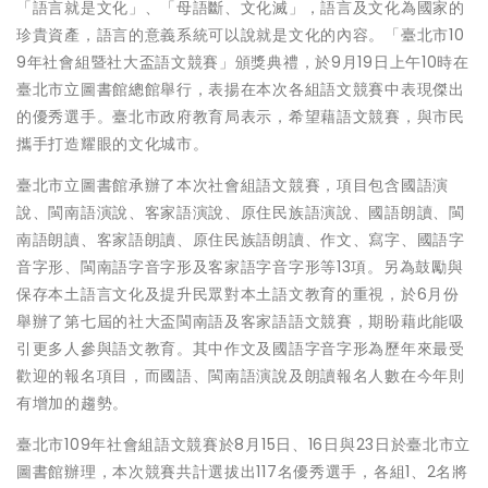
「語言就是文化」、「母語斷、文化滅」，語言及文化為國家的
珍貴資產，語言的意義系統可以說就是文化的內容。「臺北市10
9年社會組暨社大盃語文競賽」頒獎典禮，於9月19日上午10時在
臺北市立圖書館總館舉行，表揚在本次各組語文競賽中表現傑出
的優秀選手。臺北市政府教育局表示，希望藉語文競賽，與市民
攜手打造耀眼的文化城市。
臺北市立圖書館承辦了本次社會組語文競賽，項目包含國語演
說、閩南語演說、客家語演說、原住民族語演說、國語朗讀、閩
南語朗讀、客家語朗讀、原住民族語朗讀、作文、寫字、國語字
音字形、閩南語字音字形及客家語字音字形等13項。另為鼓勵與
保存本土語言文化及提升民眾對本土語文教育的重視，於6月份
舉辦了第七屆的社大盃閩南語及客家語語文競賽，期盼藉此能吸
引更多人參與語文教育。其中作文及國語字音字形為歷年來最受
歡迎的報名項目，而國語、閩南語演說及朗讀報名人數在今年則
有增加的趨勢。
臺北市109年社會組語文競賽於8月15日、16日與23日於臺北市立
圖書館辦理，本次競賽共計選拔出117名優秀選手，各組1、2名將