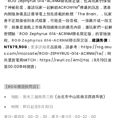
「ROG Zephyrus G14-ACRNM聯名限定版」也為玩家們保留
®
了神祕彩蛋，邀請玩家一起解鎖ACRONYM
傳遞的訊息，透過
內附隨身碟及註冊筆電上預先搭載的軟體「The Brain」，玩家
會不定期接收到各式檔案，可能是一段音檔、一張圖片或一段文
字．就像是遊戲上市後再陸續推出的擴充內容，邀玩家們一起解
密體驗「ROG Zephyrus G14-ACRNM聯名限定版」的冒險旅
程。
ROG Zephyrus G14-ACRNM聯名限定版，
建議售價：
NT$79,900
；
更多詳細產
品規格，請參考：
https://rog.asu
s.com/microsite/ROG-ZEPHYRUS-G14-ACRNM/tw/
；時
尚選貨電商MiTCH：
https://reurl.cc/4mQYaL
（9月19日凌
晨00:00準時開賣）
【ROG潮流快閃店】
● 地點：新光三越南西三館
(台北市中山區南京西路15號)
● 時間：即日起至9月30日
週日~週四11：00-21：30；週五~週六11：00-22：00