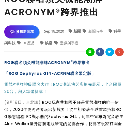
ACRONYM®跨界推出
Sep 18,2020
新聞
新聞時事
科學
推廣新聞稿
與科技
3C產品
娛樂
遊戲與手遊
®
ROG聯名頂尖機能潮牌ACRONYM
跨界推出
「ROG Zephyrus G14-ACRNM聯名限定版」
電競×潮牌神級聯名大作！ROG潮流快閃店搶先展示，全台限量
30台，潮人準備搶購！
(9月18日，台北訊)
ROG玩家共和國不僅是電競潮牌的唯一信
仰，2020年更將跨界玩出新境界！從年初發表全球首款搭載RO
G動態編程LED顯示器的Zephyrus G14，到年中宣布為電音教主
Alan Walker量身訂製電競筆電的驚喜合作，彷彿替玩家打開全