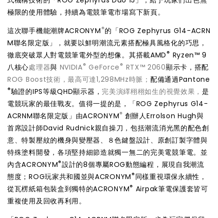
式機構技術的「ROG Zephyrus Duo 15」，給予玩家們出色無
極限的使用體驗，持續為電競筆電市場寫下新頁。
®
這次聯手機能潮牌ACRONYM
的「ROG Zephyrus G14-ACRN
M聯名限定版」，就要以鮮明潮流元素搭配極具風格化的巧思，
®
徹底突破眾人對電競筆電外型的想像。其搭載AMD
Ryzen™ 9
®
®
八核心
處理器
與
NVIDIA
GeForce
RTX™ 2060
顯示卡，搭配
ROG Boost技術，最高可達1,298MHz時脈；
配備通過Pantone
®
驗證的IPS等級QHD顯示器，
完美演繹栩栩如生的視覺效果，
是
電競玩家的最佳戰友。值得一提的是，「ROG Zephyrus G14-
®
ACRNM聯名限定版」由ACRONYM
創辦人Errolson Hugh與
首席設計師David Rudnick親自操刀，包括潮流消光黑的配色創
意、特製壓紋的機身與變壓器、８色鍵盤設計、原創訂製字體與
特殊塗料開發，各項堅持細節造就獨一無二的完美電競筆電。並
®
內含ACRONYM
設計的8個專屬ROG動態編程，展現自我潮流
®
態度；ROG玩家共和國並與ACRONYM
同樣重視環保永續性，
®
從瓦楞紙箱包裝盒到獨特的ACRONYM
Airpak筆電保護套皆可
重複使用及回收再利用。