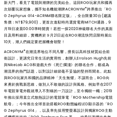
新大門，看見了電競與潮牌的完美結合。這回ROG玩家共和國再
®
次顛覆玩家想像，攜手知名機能潮牌ACRONYM
跨界推出「RO
G Zephyrus G14-ACRNM聯名限定版」，全台限量30台(建議
售價：NT$79,900)，更首次進駐時尚選貨電商MiTCH通路，9
月19日凌晨00:00準時開賣！若想一探2020神級聯名大作的真面
目及用料細節，實機將於９月21日起在ROG潮流快閃店限時展出
10天，潮人們鐵定要把握機會朝聖！
®
ACRONYM
在潮流界地位不同凡響，擅長以高科技材質結合前
衛設計，更講究日常生活的實用性，創辦人Errolson Hugh先前
與NikeLab ACG和遊戲大作《死亡擱淺》的聯名合作，都成為
潮流界的熱門話題，以對設計細節毫不妥協的堅持而聞名。此點
與ROG玩家共和國的品牌精神「天生無懼」不謀而合，ROG向
來勇於挑戰新思維，做別人不敢做的設計與風格。例如早在2017
年電競筆電外觀就導入不對稱的一刀設計，至今獨樹一幟；2019
年推出採用直立式散熱設計的電競筆電「ROG Mothership電競
航母」；今年推出全球首款搭載ROG動態編程LED顯示器的「RO
G Zephyrus G14」，以及率先採用雙螢幕設計與獨家ROG主動