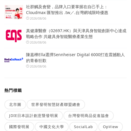
社群觸及會變，品牌入口要掌握在自己手上：
Cloudmax 匯智推出 .tw／.台灣網域限時優惠
2026/08/06
真健康醫療（02697.HK）與天津具身智能創新中心達成
戰略合作 共建具身智能醫療產業生態
2026/08/06
陳嘉樺Ella選擇Sennheiser Digital 6000打造震撼動人
的青春狂歡
2026/08/06
熱門標籤
北市圖
世界發明智慧財產聯盟總會
JDIE日本設計創意暨發明展
台灣發明商品促進協會
國際發明展
中國文化大學
SocialLab
OpView