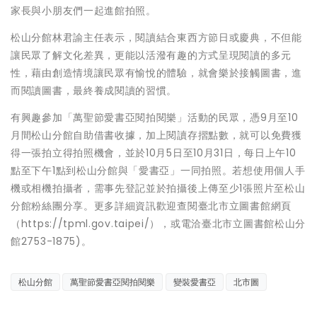
家長與小朋友們一起進館拍照。
松山分館林君諭主任表示，閱讀結合東西方節日或慶典，不但能
讓民眾了解文化差異，更能以活潑有趣的方式呈現閱讀的多元
性，藉由創造情境讓民眾有愉悅的體驗，就會樂於接觸圖書，進
而閱讀圖書，最終養成閱讀的習慣。
有興趣參加「萬聖節愛書亞閱拍閱樂」活動的民眾，憑9月至10
月間松山分館自助借書收據，加上閱讀存摺點數，就可以免費獲
得一張拍立得拍照機會，並於10月5日至10月31日，每日上午10
點至下午1點到松山分館與「愛書亞」一同拍照。若想使用個人手
機或相機拍攝者，需事先登記並於拍攝後上傳至少1張照片至松山
分館粉絲團分享。更多詳細資訊歡迎查閱臺北市立圖書館網頁
（https://tpml.gov.taipei/），或電洽臺北市立圖書館松山分
館2753-1875)。
松山分館
萬聖節愛書亞閱拍閱樂
變裝愛書亞
北市圖