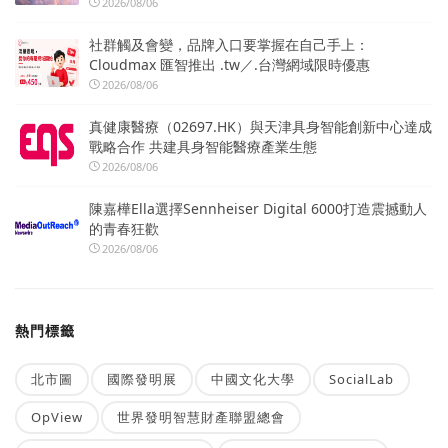
2026/08/06
社群觸及會變，品牌入口要掌握在自己手上：
Cloudmax 匯智推出 .tw／.台灣網域限時優惠
2026/08/06
真健康醫療（02697.HK）與天津具身智能創新中心達成
戰略合作 共建具身智能醫療產業生態
2026/08/06
陳嘉樺Ella選擇Sennheiser Digital 6000打造震撼動人
的青春狂歡
2026/08/06
熱門標籤
北市圖
國際發明展
中國文化大學
SocialLab
OpView
世界發明智慧財產聯盟總會