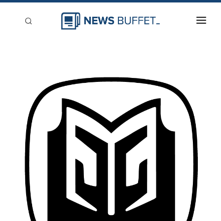
回到首頁
新聞稿分類
登入
刊登