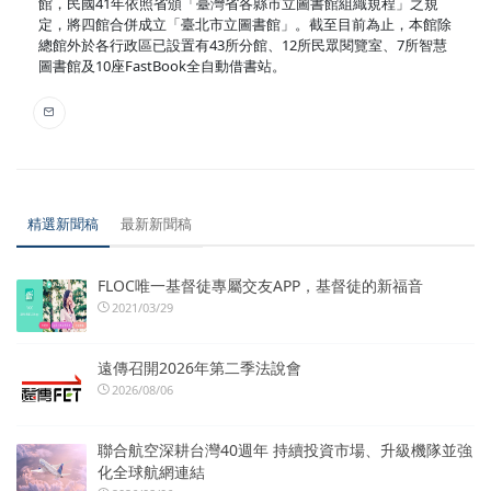
館，民國41年依照省頒「臺灣省各縣市立圖書館組織規程」之規
定，將四館合併成立「臺北市立圖書館」。截至目前為止，本館除
總館外於各行政區已設置有43所分館、12所民眾閱覽室、7所智慧
圖書館及10座FastBook全自動借書站。
精選新聞稿
最新新聞稿
FLOC唯一基督徒專屬交友APP，基督徒的新福音
2021/03/29
遠傳召開2026年第二季法說會
2026/08/06
聯合航空深耕台灣40週年 持續投資市場、升級機隊並強
化全球航網連結