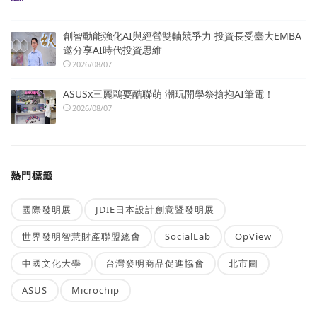
創智動能強化AI與經營雙軸競爭力 投資長受臺大EMBA
邀分享AI時代投資思維
2026/08/07
ASUSx三麗鷗耍酷聯萌 潮玩開學祭搶抱AI筆電！
2026/08/07
熱門標籤
國際發明展
JDIE日本設計創意暨發明展
世界發明智慧財產聯盟總會
SocialLab
OpView
中國文化大學
台灣發明商品促進協會
北市圖
ASUS
Microchip