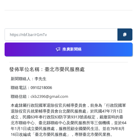
推廣新聞稿
發佈單位名稱：臺北市榮民服務處
新聞聯絡人：李先生
聯絡電話：0910218006
聯絡信箱：
ckb2396@gmail.com
本處隸屬行政院國軍退除役官兵輔導委員會，前身為「行政院國軍
退除役官兵就業輔導委員會台北榮民服務處」於民國47年7月1日
成立，民國63年奉行政院63防字第9313號函核定，裁撤當時的臺
北市聯絡中心、臺北縣聯絡中心及榮民服務所等三個機構，並於64
年1月1日成立榮民服務處，服務照顧全國榮民生活。並在76年8月
16日改編成「臺北市榮民服務處」，專辦臺北市榮民業務。