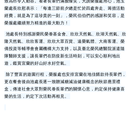
致高昂令人動容。看著長輩們滿臉燦笑，大讚榮服處用心，池玉
蘭處長欣慰表示：「每逢三節前夕總是忙於四處奔走、籌措活動
經費，就是為了這珍貴的一刻」，榮民伯伯們的感謝和笑容，是
榮服處繼續努力精進的最大動力！
池處長特別感謝榮民榮眷基金會、欣欣天然氣、欣湖天然氣、欣
隆天然氣、欣欣客運、欣欣大眾百貨、遠榮氣體、大南客運、榮
僑投資等輔導會會屬機構大力支持，以及臺北榮民總醫院派遣隨
隊醫師支援，讓長輩們在防疫新生活時刻，可以安心順利地出
遊，鑑賞宜蘭的好山好水好空氣。
除了豐富的遊園行程，榮服處也安排宜蘭在地佳餚款待長輩們，
更在餐會後由池處長逐一致贈減糖減油健康概念的秋節應景禮
盒，傳達社會大眾對榮民眷長輩們的關懷心意，約定保持健康喜
樂的生活，約定下次活動再相見。