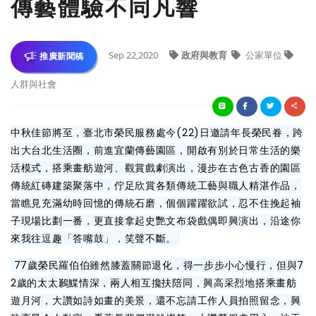
傳藝體驗不同凡響
Sep 22,2020
政府與教育
公家單位
推廣新聞稿
人群與社會
中秋佳節將至，臺北市榮民服務處今(22)日邀請年長榮民眷，跨
出大台北生活圈，前進宜蘭傳藝園區，開啟有別於日常生活的樂
活模式，搭乘畫舫遊河、觀賞戲劇演出，漫步在古色古香的園區
傳統紅磚建築聚落中，佇足欣賞各類傳統工藝與職人精湛作品，
當瞧見充滿幼時回憶的傳統石磨，個個躍躍欲試，忍不住挽起袖
子現場比劃一番，更直接拿起史艷文布袋戲偶即興演出，沿途你
來我往逗趣「答嘴鼓」，笑聲不斷。
77歲榮民羅伯伯雖然膝蓋關節退化，得一步步小心慢行，但與7
2歲的太太鶼鰈情深，兩人相互攙扶陪同，興高采烈地搭乘畫舫
遊月河，大讚如詩如畫的美景，還不忘請工作人員拍照留念，興