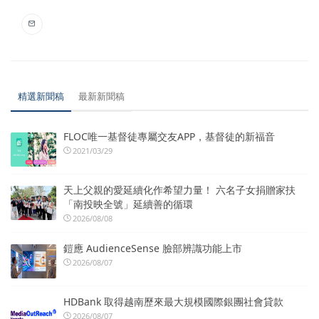
精選新聞稿
最新新聞稿
FLOC唯一基督徒專屬交友APP，基督徒的新福音
2021/03/29
天上父親的愛延續化作希望力量！ 六名子女捐贈家扶
「南投映全號」延續善的循環
2026/08/08
鎧應 AudienceSense 臉部辨識功能上市
2026/08/07
HDBank 取得越南歷來最大規模國際銀團社會貸款
2026/08/07