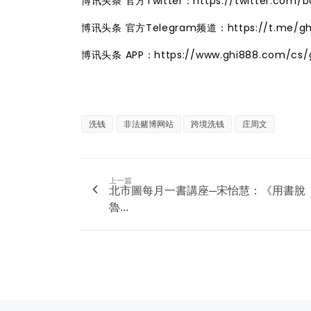
博讯头条 官方Twitter：https://twitter.com/b
博讯头条 官方Telegram频道：https://t.me/gh
博讯头条 APP：https://www.ghi888.com/cs/
洗钱
非法赌博网站
跨境洗钱
庄周文
上一篇
北市圖每月一書講座─宋怡慧：《用書脫
魯...