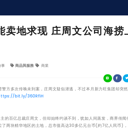
能卖地求现 庄周文公司海捞
時事
商品與服務
商業
湾警方多次传唤未到案，庄周文疑似潜逃，不过本月新力旺集团却突
ttps://bit.ly/360RfiH
金主的百亿总裁庄周文，但却始终约谈不到，犹如人间蒸发，商界传闻
了两块精华地区的土地，总市值高达30多亿元台币(約7亿人民币)