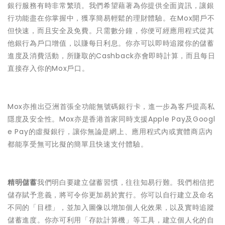
銀行服務有時非常繁瑣。我們希望藉著為你提供全面資訊，讓銀
行功能盡在你掌握中，獲享簡易輕鬆的理財體驗。在Mox開戶不
但快速，而且安全及免費。只需數分鐘，你便可經應用程式從其
他銀行為戶口增值，以賺每日利息。你亦可以即時追蹤你的儲蓄
進度及消費活動，所賺取的Cashback亦會即時計算，而且每日
直接存入你的Mox戶口。
Mox亦推出亞洲首張全功能無號碼銀行卡，進一步為客戶提高私
隱度及安全性。Mox亦是香港首家同時支援Apple Pay及Googl
e Pay的虛擬銀行，讓你無論是網上、應用程式內或實體商店內
都能享受無可比擬的簡單且快速支付體驗。
精明儲蓄
我們明白要建立儲蓄習慣，往往知易行難。我們相信把
儲存賦予意義，將可令你更加易於實行。你可以自行建立及命名
不同的「目標」，並加入圖像以增加個人化效果，以及實時追蹤
儲蓄進度。你亦可利用「存款計算機」等工具，建立個人化的自