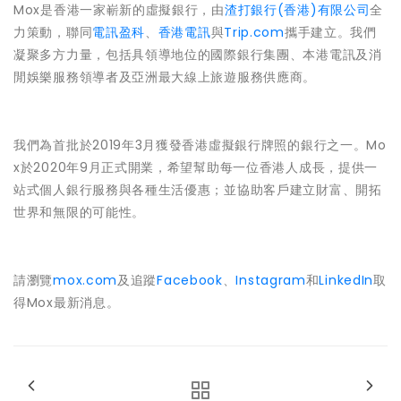
Mox是香港一家嶄新的虛擬銀行，由
渣打銀行(香港)有限公司
全
力策動，聯同
電訊盈科
、
香港電訊
與
Trip.com
攜手建立。我們
凝聚多方力量，包括具領導地位的國際銀行集團、本港電訊及消
閒娛樂服務領導者及亞洲最大線上旅遊服務供應商。
我們為首批於2019年3月獲發香港虛擬銀行牌照的銀行之一。Mo
x於2020年9月正式開業，希望幫助每一位香港人成長，提供一
站式個人銀行服務與各種生活優惠；並協助客戶建立財富、開拓
世界和無限的可能性。
請瀏覽
mox.com
及追蹤
Facebook
、
Instagram
和
LinkedIn
取
得Mox最新消息。