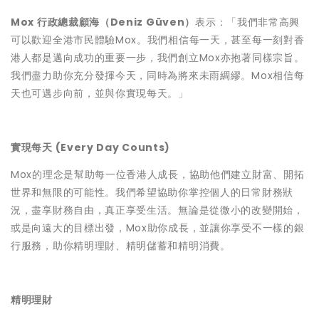
Mox 行政總裁顧海（Deniz Güven）
表示：「我們非常高興
可以歡迎全港市民體驗Mox。我們相信每一天，甚至每一刻對香
港人都是邁向成功的重要一步，我們創立Mox亦抱著同樣宗旨。
我們盡力助你充分發揮今天，同時為將來未雨綢繆。Mox相信每
天也可邁步向前，並與你實現每天。」
實現每天 (Every Day Counts)
Mox的理念是幫助每一位香港人成長，協助他們建立財富、開拓
世界和無限的可能性。我們希望協助你掌控個人的日常財務狀
況，盡享財務自由，真正享受生活。無論是從微小的改變開始，
或是向遠大的目標出發，Mox助你成長，並讓你享受不一樣的銀
行服務，助你精明理財、精明儲蓄和精明消費。
精明理財