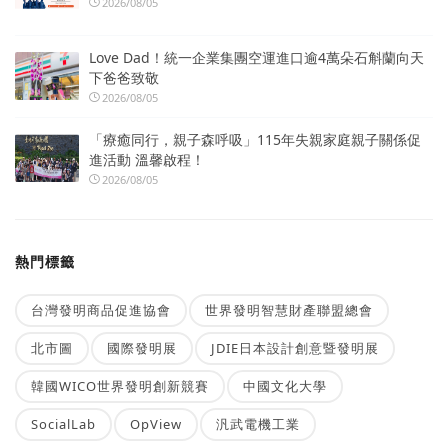
2026/08/05
Love Dad！統一企業集團空運進口逾4萬朵石斛蘭向天
下爸爸致敬
2026/08/05
「療癒同行，親子森呼吸」115年失親家庭親子關係促
進活動 溫馨啟程！
2026/08/05
熱門標籤
台灣發明商品促進協會
世界發明智慧財產聯盟總會
北市圖
國際發明展
JDIE日本設計創意暨發明展
韓國WICO世界發明創新競賽
中國文化大學
SocialLab
OpView
汎武電機工業