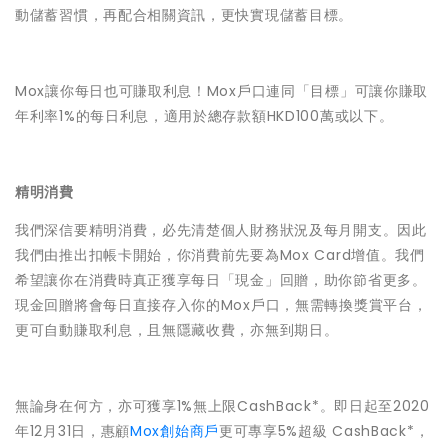
動儲蓄習慣，再配合相關資訊，更快實現儲蓄目標。
Mox讓你每日也可賺取利息！Mox戶口連同「目標」可讓你賺取
年利率1%的每日利息，適用於總存款額HKD100萬或以下。
精明消費
我們深信要精明消費，必先清楚個人財務狀況及每月開支。因此
我們由推出扣帳卡開始，你消費前先要為Mox Card增值。我們
希望讓你在消費時真正獲享每日「現金」回贈，助你節省更多。
現金回贈將會每日直接存入你的Mox戶口，無需轉換獎賞平台，
更可自動賺取利息，且無隱藏收費，亦無到期日。
無論身在何方，亦可獲享1%無上限CashBack*。即日起至2020
年12月31日，惠顧
Mox創始商戶
更可專享5%超級 CashBack*，