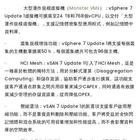
·
大型運作規模虛擬機（
Monster VMs
）：vSphere 7
Update 1虛擬機可擴展至24 TB和768個vCPU，以交付「大型
運作規模虛擬機」，支援記憶體密集型應用程式，例如記憶體中
資料庫。
· 叢集規模增強功能：vSphere 7 Update 1將支援每個叢
集的主機數量擴展50％，每個叢集總共可包含96個主機。
· HCI Mesh：vSAN 7 Update 1引入了HCI Mesh，這是
一種基於軟體的獨特方法，用於分解式運算（Disaggregation
Computing）和儲存資源，協助客戶逐步進行擴展。該功能支
援客戶通過在群集之間共用容量來減少CAPEX，同時通過有效擴
展減少管理的存儲資源量，從而降低OPEX。
· 壓縮選項：vSAN 7 Update 1的新選項支援客戶啟用壓
縮功能，而不是重復資料刪除和壓縮功能。客戶將受益於全快閃
記憶體和混合系統的可用容量增加和性能提高，而不會影響資料
庫的空間效率。