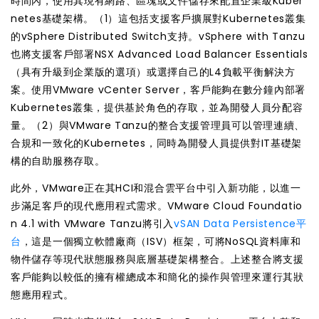
時間內，使用其現有網路、區塊或文件儲存來配置企業級Kuber
netes基礎架構。（1）這包括支援客戶擴展對Kubernetes叢集
的vSphere Distributed Switch支持。vSphere with Tanzu
也將支援客戶部署NSX Advanced Load Balancer Essentials
（具有升級到企業版的選項）或選擇自己的L4負載平衡解決方
案。使用VMware vCenter Server，客戶能夠在數分鐘內部署
Kubernetes叢集，提供基於角色的存取，並為開發人員分配容
量。（2）與VMware Tanzu的整合支援管理員可以管理連續、
合規和一致化的Kubernetes，同時為開發人員提供對IT基礎架
構的自助服務存取。
此外，VMware正在其HCI和混合雲平台中引入新功能，以進一
步滿足客戶的現代應用程式需求。VMware Cloud Foundatio
n 4.1 with VMware Tanzu將引入
vSAN Data Persistence平
台
，這是一個獨立軟體廠商（ISV）框架，可將NoSQL資料庫和
物件儲存等現代狀態服務與底層基礎架構整合。上述整合將支援
客戶能夠以較低的擁有權總成本和簡化的操作與管理來運行其狀
態應用程式。