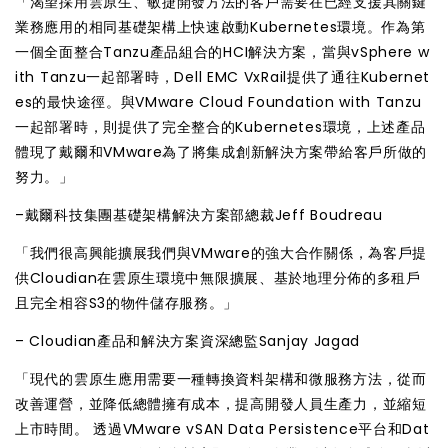
「渴望採用雲原生、敏捷開發方法的客戶需要在已經支援其關鍵
業務應用的相同基礎架構上快速啟動Kubernetes環境。作為第
一個全面整合Tanzu產品組合的HCI解決方案，當與vSphere w
ith Tanzu一起部署時，Dell EMC VxRail提供了通往Kubernet
es的最快途徑。與VMware Cloud Foundation with Tanzu
一起部署時，則提供了完全整合的Kubernetes環境，上述產品
體現了戴爾和VMware為了將集成創新解決方案帶給客戶所做的
努力。」
–戴爾科技集團基礎架構解決方案部總裁Jeff Boudreau
「我們很高興能擴展我們與VMware的強大合作關係，為客戶提
供Cloudian在雲原生環境中無限擴展、基於地理分佈的多租戶
且完全相容S3的物件儲存服務。」
– Cloudian產品和解決方案資深總監Sanjay Jagad
「現代的雲原生應用需要一種轉換資料架構和微服務方法，從而
改善運營，並降低總體擁有成本，提高開發人員生產力，並縮短
上市時間。 透過VMware vSAN Data Persistence平台和Dat