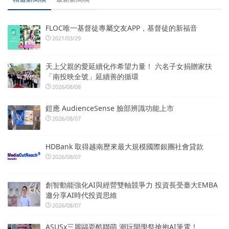
FLOC唯一基督徒專屬交友APP，基督徒的新福音
2021/03/29
天上父親的愛延續化作希望力量！ 六名子女捐贈家扶
「南投映全號」延續善的循環
2026/08/08
鎧應 AudienceSense 臉部辨識功能上市
2026/08/07
HDBank 取得越南歷來最大規模國際銀團社會貸款
2026/08/07
創智動能強化AI與經營雙軸競爭力 投資長受臺大EMBA
邀分享AI時代投資思維
2026/08/07
ASUSx三麗鷗耍酷聯萌 潮玩開學祭搶抱AI筆電！