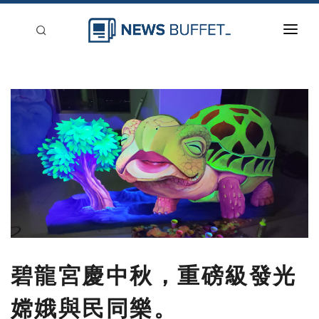
回到首頁
新聞稿分類
登入
刊登
碧龍宮慶中秋，重磅級發光
嫦娥與民同樂。