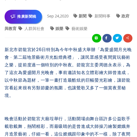
Sep 24,2020
新聞
新聞時事
政府
推廣新聞稿
與教育
人群與社會
娛樂
藝術娛樂
新北市碧龍宮於26日特別為今年中秋盛大舉辦「為愛盛開月光晚
會 ∙ 第二屆地景藝術月光點燈典禮」，讓民眾感受夜間賞玩藝術
之樂，提前度過一個特別的中秋夜。碧龍宮主委周德永表示，為
了這次為愛盛開月光晚會，事前邀請知名立體彩繪大師曾進成，
以中秋節為題材，一筆一畫打造最酷炫的巨幅螢光彩繪，讓碧龍
宮看起來很有另類節慶的氛圍，也讓鶯歌又多了一個賞夜景秘
境。
晚會活動於碧龍宮大廟埕舉行，活動開場由舞台區許多公益歌手
載歌載舞，熱鬧精彩，而最吸睛的是曾進成大師操刀繪製嫦娥奔
月造景藝術，仔細一看，這位嫦娥跟印象中的不一樣，除了夜間