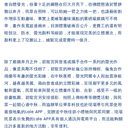
會自體發光，份量十足的腳懸在巨大月亮下，彷彿體態過於豐腴
難以奔月，民眾合照時，可以助她一臂之力推一把，也讓藝術創
作增添互動趣味。事實上要繪製趣味滿點的重磅級嫦娥可不簡
單，畫作長寬超過兩米，目測體重破兩百公斤，更費工的還有明
暗技法、防水、螢光顏料等細節，才能展現完美的立體層次，而
顏料更上了12層以上，繪製完成需費時一個月。
除了嫦娥奔月之外，碧龍宮與曾進成攜手合作一系列的螢光作
品，像是吳剛不伐樹了，碧龍宮的神祉龜公加持種樹、龜兔合作
搗藥等有趣的螢光彩繪，在中秋夜裡，螢光閃耀令人宛如置身銀
河，越夜越美麗。藉由曾進成的立體彩繪，呈現廟宇更多元的風
貌和靈氣，民眾前來與螢光立體畫作互動、合影，感受不一樣的
節慶氛圍。碧龍宮另安排摸彩、拍照上傳粉專等贈獎活動，與民
眾一起開心過中秋，而協辦單位華苓科技也於現場導引民眾使用
最接地氣的Lale APP，並贈送中秋佳節小禮物與民眾同樂，現場
民眾表示免費的Lale APP具有個人通訊與電商平台，而且能夠關
注許多最新的地方活動，非常便利。