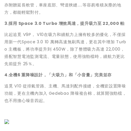
亦附贈延長軟管，車座底部、彎道狹縫…..等容易堆積灰塵的地
方，都能輕鬆對付。
3.採用 Space 3.0 Turbo 增效馬達，提升吸力至 22,000 帕
比起追覓 V9P， V10在吸力和續航力上擁有較多的優化，不僅採
用新一代Space 3.0 10 萬轉高速無刷馬達，更在其中增加 Turb
o 主機板，將功率提升到 450W，除了整體吸力高達 22,000，
搭配智慧電池監測電流、電量狀態，使用強勁檔時，續航力更比
先前提升 25％。
4.全機6 重降噪設計，「大吸力」和「小音量」完美並存
追覓 V10 從排氣管路、主機、馬達到配件接縫，全機皆設置降噪
功能，更在主機內加入 Gedebao 降噪複合棉，就算開強勁檔，
也不用擔心噪音四起。