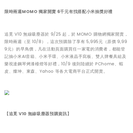
限時兩週MOMO 獨家開賣 6千元有找搭配小米抽獎好禮
追覓 V10 無線吸塵器於 9/25 起，於 MOMO 購物網獨家開賣，
限時兩週（至 10/8），這次預購除了享有 5,995元（原價 9,99
9元）的早鳥價，凡在活動頁面購買任一家電的消費者，都能登
記抽小米AI音箱、小米手環、小米液晶手寫板、雙人牌餐具組及
樂視達鋼琴烤漆檯燈等好禮，10/9 後則陸續於 PChome、蝦
皮、燦坤、東森、Yahoo 等各大電商平台正式開賣。
【追覓 V10 無線吸塵器預購資訊】