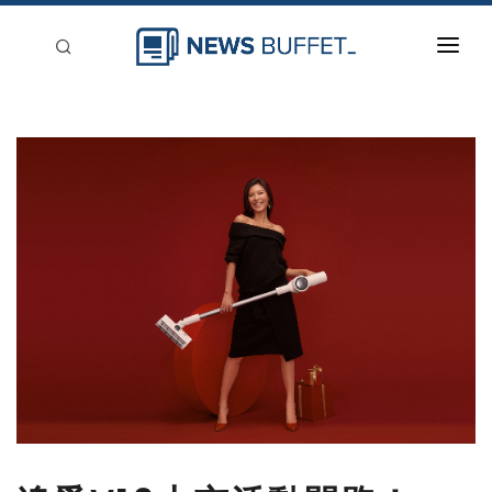
回到首頁
新聞稿分類
登入
刊登