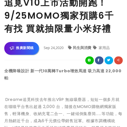
追覓V10上市活動開跑！
9/25MOMO獨家預購6千
有找 買就抽限量小米好禮
Sep 24,2020
民生與消費
家用品
推廣新聞稿
全機降噪設計 新一代10萬轉Turbo增效馬達 吸力高達 22,000
帕
Dreame追覓科技去年推出V9P 無線吸塵器，短短一個多月就
在嘖嘖平台售出超過 2,000 台，隨後在MOMO購物網獨家販
售，輕薄機身、收納充電二合一、一鍵傾倒集塵筒……等功能，每
月熱銷近千台，成為6千元價位帶銷售冠軍。根據市調機構統