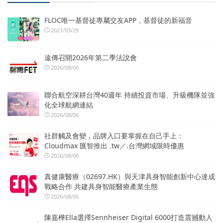
FLOC唯一基督徒專屬交友APP，基督徒的新福音
2021/03/29
遠傳召開2026年第二季法說會
2026/08/06
聯合航空深耕台灣40週年 持續投資市場、升級機隊並強
化全球航網連結
2026/08/06
社群觸及會變，品牌入口要掌握在自己手上：
Cloudmax 匯智推出 .tw／.台灣網域限時優惠
2026/08/06
真健康醫療（02697.HK）與天津具身智能創新中心達成
戰略合作 共建具身智能醫療產業生態
2026/08/06
陳嘉樺Ella選擇Sennheiser Digital 6000打造震撼動人