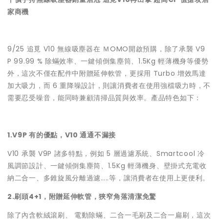
家商機
9/25 追覓 V10 無線吸塵器在 ＭOMO開啟預購，除了承襲 V9
P 99.99 % 除蟎效率、一鍵傾倒集塵筒、1.5Kg 輕薄機身等優勢
外，這次不僅在配件中附贈延伸軟管，更採用 Turbo 增效馬達
加大吸力，而 6 重降噪設計，則讓消費者在使用強檔吸力時，不
需要忍受噪音，能同時兼顧清掃品質與效率。產品特色如下：
1.V9P 有的優點，V10 通通不漏接
V10 承襲 V9P 諸多特點，例如 5 層過濾系統、Smartcool 冷
風調節設計、一鍵傾倒集塵筒、1.5Kg 輕薄機身、壁掛式充電收
納二合一、多錐旋風分離過濾…..等，讓消費者在使用上更便利。
2.刷頭4+1，附贈延伸軟管，狹窄角落清潔免驚
除了內含軟絨滾刷、 電動除蟎、二合一毛刷及二合一扁刷，這次