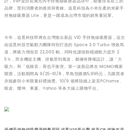
計，V9P是目前萬元內手持無線吸塵器品項中，銷量排名前三的
品牌，受到消費者的推崇與青睞。追覓科技為小米生產的米家手
持無線吸塵器 Lite，更是一躍成為台灣市場的銷售量冠軍。
今年，追覓科技即將在台灣推出新品 V10 手持無線吸塵器，這次
由追覓科技空氣動力團隊特別打造的 Space 3.0 Turbo 增效馬
達，將吸力增加至 22,000 帕，同時也讓強勁檔續航力提升 2
5％，而全機從主機、排氣管到風道，都擁有降噪設計，讓「大
吸力」和「低噪音」再也不衝突。第一波新品將在 MOMO獨家
開賣，活動期間為 9/25~10/8，早鳥預購價5,995元，凡購買者
亦能參與小米限量好禮抽獎。10/9 後將陸續上架至PChome、
蝦皮、燦坤、東森、Yahoo 等各大線上購物平台。
平價手持無線吸塵器銷量居冠 追覓V10再出擊 超高CP 值搶攻居