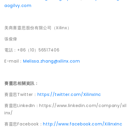
aogilvy.com
美商賽靈思股份有限公司（Xilinx）
張俊偉
電話：+86（10）56517406
E-mail：
Melissa.zhang@xilinx.com
賽靈思相關資訊：
賽靈思Twitter：
https://twitter.com/XilinxInc
賽靈思LinkedIn：https://www.linkedin.com/company/xil
inx/
賽靈思Facebook：
http://www.facebook.com/XilinxInc