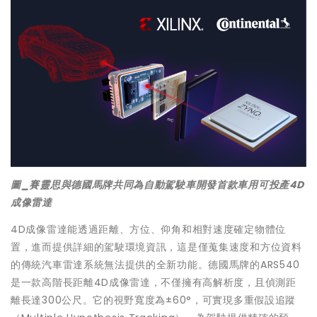
圖_賽靈思與德國馬牌共同為自動駕駛車開發首款車用可投產4D
成像雷達
4D成像雷達能透過距離、方位、仰角和相對速度確定物體位
置，進而提供詳細的駕駛環境資訊，這是僅蒐集速度和方位資料
的傳統汽車雷達系統無法提供的全新功能。德國馬牌的ARS540
是一款高階長距離4D成像雷達，不僅擁有高解析度，且偵測距
離長達300公尺。它的視野寬度為±60°，可實現多重假設追蹤