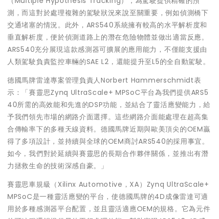
（Multiple Hypothesis Tracking），為駕駛提供精確的預
測，而這對於處理複雜的駕駛狀況來說至關重要，例如偵測橋下
交通堵塞的情況。此外，ARS540系統擁有較高的水平解析度和
垂直解析度，便於偵測道路上的潛在危險物體並做出適當反應。
ARS540充分展現這款感測器可擴展的應用能力，不僅能支援由
人類駕駛負責監控車輛的SAE L2，還能提升至L5的全自動駕駛。
德國馬牌雷達專案管理負責人Norbert Hammerschmidt表
示：「賽靈思Zynq UltraScale+ MPSoC平台為我們提供ARS5
40所需的高效能和先進的DSP功能，並結合了靈活應變能力，給
予我們領先市場的網路介面選擇。這些網路介面能處理在超高集
合傳輸率下的多種天線資料。德國馬牌近期與歐美頂尖的OEM贏
得了多項設計，並持續與全球的OEM商討ARS540的採用事宜。
如今，我們對於延續與賽靈思的長期合作夥伴關係，並推出有潛
力拯救生命的技術深感自豪。」
賽靈思車規級（Xilinx Automotive，XA）Zynq UltraScale+
MPSoC是一種靈活應變的平台，使德國馬牌的4D成像雷達可適
用於多種感測器平台配置，並且靈活適應OEM的規格。它為元件