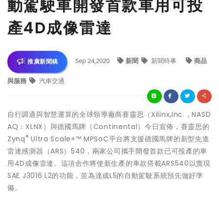
動駕駛車開發首款車用可投
產4D成像雷達
Sep 24,2020
新聞
新聞時事
商品
推廣新聞稿
與服務
汽車交通
自行調適與智慧運算的全球領導廠商賽靈思（Xilinx,Inc.，NASD
AQ：XLNX）與德國馬牌（Continental）今日宣佈，賽靈思的
®
Zynq
Ultra Scale+™ MPSoC平台將支援德國馬牌的新型先進
雷達感測器（ARS）540，兩家公司攜手開發首款已可投產的車
用4D成像雷達。這項合作將使新生產的車款搭載ARS540以實現
SAE J3016 L2的功能，並為達成L5的自動駕駛系統預先做好準
備。