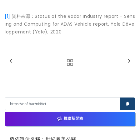
[1]
資料來源：Status of the Radar Industry report - Sens
ing and Computing for ADAS Vehicle report, Yole Déve
loppement (Yole), 2020
推廣新聞稿
發佈單位名稱：世紀奧美公關