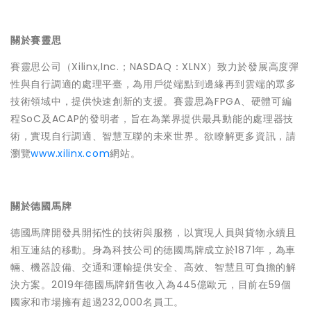
關於賽靈思
賽靈思公司（Xilinx,Inc.；NASDAQ：XLNX）致力於發展高度彈
性與自行調適的處理平臺，為用戶從端點到邊緣再到雲端的眾多
技術領域中，提供快速創新的支援。賽靈思為FPGA、硬體可編
程SoC及ACAP的發明者，旨在為業界提供最具動能的處理器技
術，實現自行調適、智慧互聯的未來世界。欲瞭解更多資訊，請
瀏覽
www.xilinx.com
網站。
關於德國馬牌
德國馬牌開發具開拓性的技術與服務，以實現人員與貨物永續且
相互連結的移動。身為科技公司的德國馬牌成立於1871年，為車
輛、機器設備、交通和運輸提供安全、高效、智慧且可負擔的解
決方案。2019年德國馬牌銷售收入為445億歐元，目前在59個
國家和市場擁有超過232,000名員工。