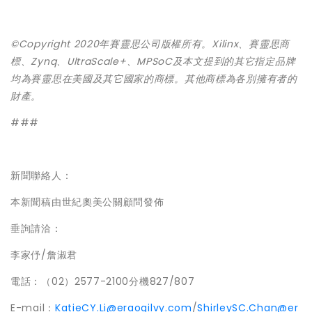
©Copyright 2020年賽靈思公司版權所有。Xilinx、賽靈思商
標、Zynq、UltraScale+、MPSoC及本文提到的其它指定品牌
均為賽靈思在美國及其它國家的商標。其他商標為各別擁有者的
財產。
###
新聞聯絡人：
本新聞稿由世紀奧美公關顧問發佈
垂詢請洽：
李家伃/詹淑君
電話：（02）2577-2100分機827/807
E-mail：
KatieCY.Li@eraogilvy.com
/
ShirleySC.Chan@er