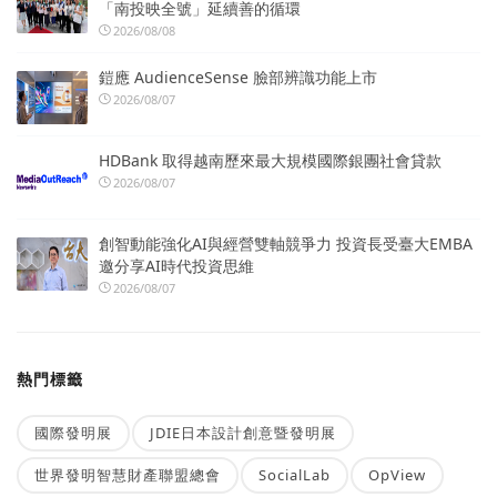
「南投映全號」延續善的循環
2026/08/08
鎧應 AudienceSense 臉部辨識功能上市
2026/08/07
HDBank 取得越南歷來最大規模國際銀團社會貸款
2026/08/07
創智動能強化AI與經營雙軸競爭力 投資長受臺大EMBA
邀分享AI時代投資思維
2026/08/07
熱門標籤
國際發明展
JDIE日本設計創意暨發明展
世界發明智慧財產聯盟總會
SocialLab
OpView