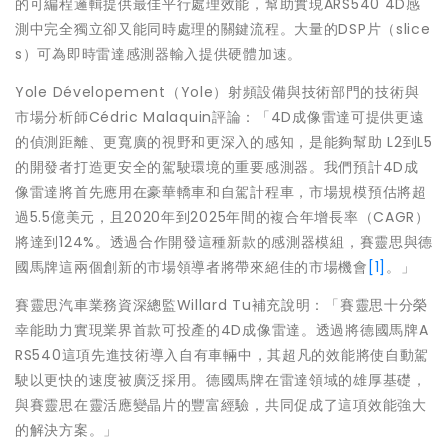
的可編程邏輯提供最佳平行處理效能，幫助實現ARS540 4D感
測中完全獨立卻又能同時處理的關鍵流程。大量的DSP片（slice
s）可為即時雷達感測器輸入提供硬體加速。
Yole Dévelopement（Yole）射頻設備與技術部門的技術與
市場分析師Cédric Malaquin評論：「4D成像雷達可提供更遠
的偵測距離、更寬廣的視野和更深入的感知，是能夠幫助 L2到L5
的開發者打造更安全的駕駛環境的重要感測器。我們預計4D成
像雷達將首先應用在豪華轎車和自駕計程車，市場規模預估將超
過5.5億美元，且2020年到2025年間的複合年增長率（CAGR）
將達到124%。透過合作開發這種新款的感測器模組，賽靈思與德
國馬牌這兩個創新的市場領導者將帶來絕佳的市場機會
[1]
。」
賽靈思汽車業務資深總監Willard Tu補充說明：「賽靈思十分榮
幸能助力實現業界首款可投產的4D成像雷達。透過將德國馬牌A
RS540這項先進技術導入自有車輛中，其超凡的效能將使自動駕
駛以更快的速度被廣泛採用。德國馬牌在雷達領域的雄厚基礎，
與賽靈思在靈活應變晶片的豐富經驗，共同促成了這項效能強大
的解決方案。」