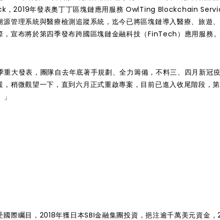
，2019年發表奧丁丁區塊鏈應用服務 OwlTing Blockchain Servi
溯源管理系統與醫療檢測追蹤系統，迄今已將區塊鏈導入醫療、旅遊
，宣布將於第四季發布跨國區塊鏈金融科技（FinTech）應用服務
四季重大發表，團隊自去年底著手規劃、
全力籌備，
不料三、四月新冠
緩，稍微觀望一下，直到六月正式重啟專案，目前已進入收尾階段，
。」
際矚目，2018年獲日本SBI金融集團投資，挹注逾千萬美元資金，2