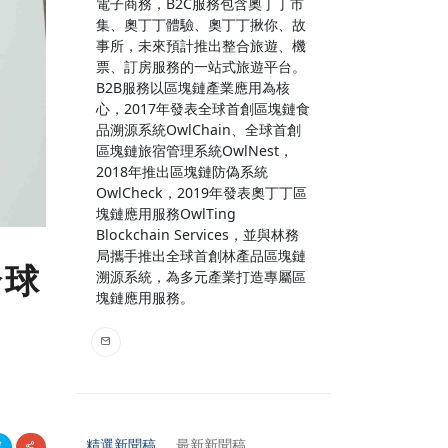
電子商務，B2C服務包含奧丁丁市
集、奧丁丁體驗、奧丁丁揪你、故
事所，未來預計推出整合旅遊、機
票、訂房服務的一站式旅遊平台。
B2B服務以區塊鏈產業應用為核
心，2017年發表全球首創區塊鏈食
品溯源系統OwlChain、全球首創
區塊鏈旅宿管理系統OwlNest，
2018年推出區塊鏈防偽系統
OwlCheck，2019年發表奧丁丁區
塊鏈應用服務OwlTing
Blockchain Services，並與林務
局攜手推出全球首創林產品區塊鏈
全球
溯源系統，為多元產業打造專屬區
塊鏈應用服務。
精選新聞稿
最新新聞稿