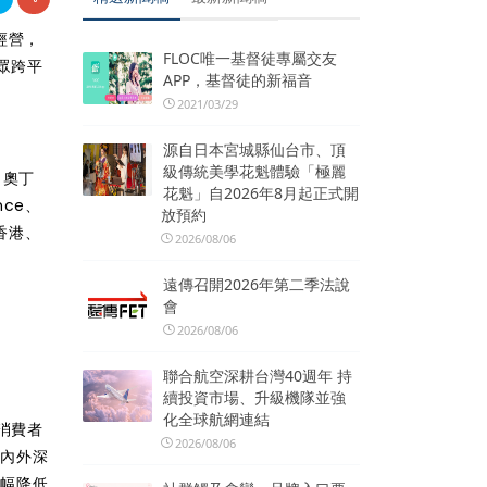
經營，
FLOC唯一基督徒專屬交友
眾跨平
APP，基督徒的新福音
2021/03/29
源自日本宮城縣仙台市、頂
級傳統美學花魁體驗「極麗
、奧丁
花魁」自2026年8月起正式開
nce、
放預約
香港、
2026/08/06
遠傳召開2026年第二季法說
會
2026/08/06
聯合航空深耕台灣40週年 持
續投資市場、升級機隊並強
化全球航網連結
消費者
2026/08/06
國內外深
大幅降低