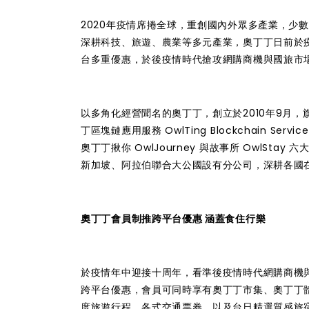
2020年疫情席捲全球，重創國內外眾多產業，少
深耕科技、旅遊、農業等多元產業，奧丁丁日前於疫
台多重優惠，於後疫情時代搶攻網購商機與國旅市
以多角化經營聞名的奧丁丁，創立於2010年9月，旗
丁區塊鏈應用服務 OwlTing Blockchain Servic
奧丁丁揪你 OwlJourney 與故事所 OwlS
新加坡、阿拉伯聯合大公國設有分公司，深耕各國
奧丁丁會員制推跨平台優惠 涵蓋食住行樂
於疫情年中迎接十周年，看準後疫情時代網購商機與
跨平台優惠，會員可同時享有奧丁丁市集、奧丁丁
度旅遊行程、各式交通票券，以及台日精選質感旅