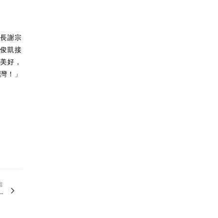
術長謝宗
王俊凱接
的美好，
台灣！」
篇
.