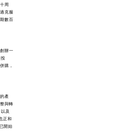
入十周
不過克服
初期數百
灣創辦一
額投
利併購，
功的產
調整與轉
，以及
也正和
已開始