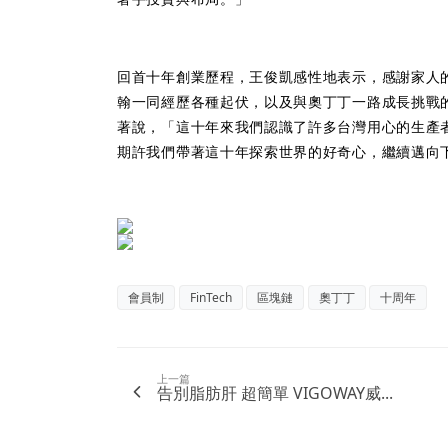
回首十年創業歷程，王俊凱感性地表示，感謝家人
翰一同經歷各種起伏，以及與奧丁丁一路成長挑戰
著說，「這十年來我們認識了許多台灣用心的生產
期許我們帶著這十年探索世界的好奇心，繼續邁向
會員制
FinTech
區塊鏈
奧丁丁
十周年
上一篇
告別脂肪肝 超簡單 VIGOWAY威...