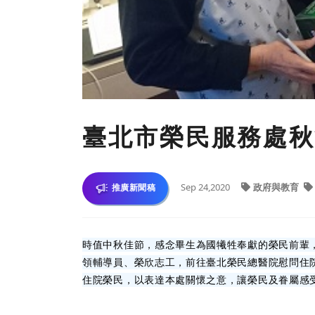
臺北市榮民服務處秋
Sep 24,2020
政府與教育
推廣新聞稿
時值中秋佳節，感念畢生為國犧牲奉獻的榮民前輩，
領輔導員、榮欣志工，前往臺北榮民總醫院慰問住
住院榮民，以表達本處關懷之意，讓榮民及眷屬感