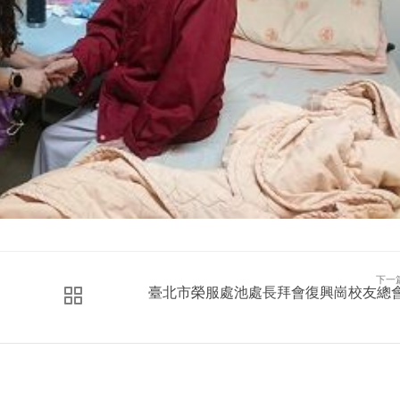
下一
臺北市榮服處池處長拜會復興崗校友總