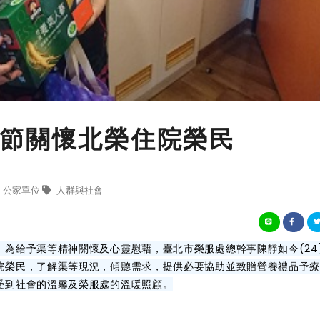
節關懷北榮住院榮民
公家單位
人群與社會
為給予渠等精神關懷及心靈慰藉，臺北市榮服處總幹事陳靜如今(24
院榮民，了解渠等現況，傾聽需求，提供必要協助並致贈營養禮品予
受到社會的溫馨及榮服處的溫暖照顧。