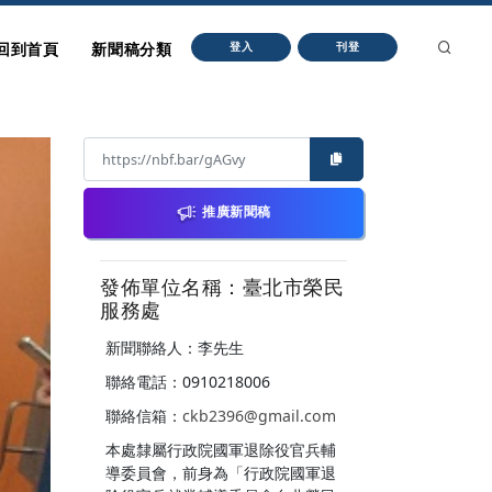
回到首頁
新聞稿分類
登入
刊登
推廣新聞稿
發佈單位名稱：臺北市榮民
服務處
新聞聯絡人：李先生
聯絡電話：0910218006
聯絡信箱：
ckb2396@gmail.com
本處隸屬行政院國軍退除役官兵輔
導委員會，前身為「行政院國軍退