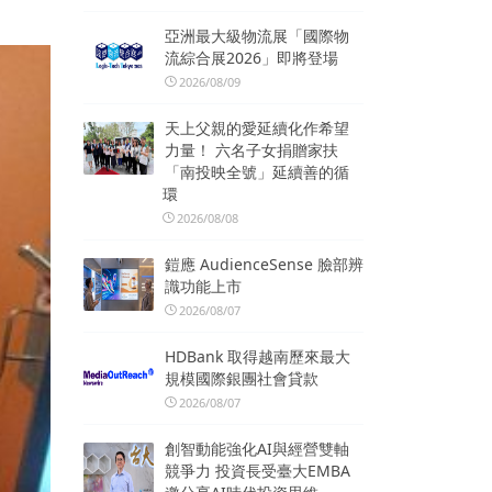
亞洲最大級物流展「國際物
流綜合展2026」即將登場
2026/08/09
天上父親的愛延續化作希望
力量！ 六名子女捐贈家扶
「南投映全號」延續善的循
環
2026/08/08
鎧應 AudienceSense 臉部辨
識功能上市
2026/08/07
HDBank 取得越南歷來最大
規模國際銀團社會貸款
2026/08/07
創智動能強化AI與經營雙軸
競爭力 投資長受臺大EMBA