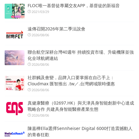
FLOC唯一基督徒專屬交友APP，基督徒的新福音
2021/03/29
遠傳召開2026年第二季法說會
2026/08/06
聯合航空深耕台灣40週年 持續投資市場、升級機隊並強
化全球航網連結
2026/08/06
社群觸及會變，品牌入口要掌握在自己手上：
Cloudmax 匯智推出 .tw／.台灣網域限時優惠
2026/08/06
真健康醫療（02697.HK）與天津具身智能創新中心達成
戰略合作 共建具身智能醫療產業生態
2026/08/06
陳嘉樺Ella選擇Sennheiser Digital 6000打造震撼動人
的青春狂歡