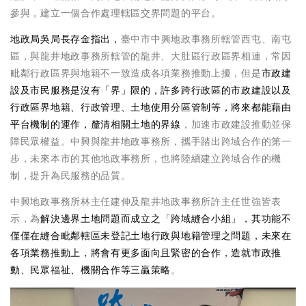
參與，建立一個合作處理轄區交界問題的平台。
地政局吳局長存金指出，
臺中市中興地政事務所轄管西屯、南屯
區，與龍井地政事務所轄管的龍井、大肚區行政區界相連，常因
毗鄰行政區界與地籍不一致造成各項業務推動上擾，但是
市政建
設及市民服務是沒有「界」限的，許多跨行政區的市政建設以及
行政區界地籍、行政管理、土地使用分區管制等，將來都能藉由
平台機制的運作，釐清相關土地的界線
，加速市政建設推動並保
障民眾權益。中興與龍井地政事務所，攜手踏出跨域合作的第一
步，未來本市的其他地政事務所，也將陸續建立跨域合作的機
制，提升為民服務的品質。
中興地政事務所林主任建伸及龍井地政事務所許主任世強皆表
示，為
解決邊界土地問題而成立之「跨域縫合小組」，其功能不
僅僅在縫合毗鄰轄區未登記土地行政與地籍管理之問題，未來在
各項業務推動上，將會有更多面向且緊密的合作，造就市政推
動、民眾福祉、機關合作等三贏策略
。