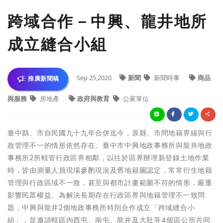
跨域合作－中興、龍井地所
成立縫合小組
Sep 25,2020
新聞
新聞時事
商品
推廣新聞稿
與服務
房地產
政府與教育
公家單位
臺中縣、市自民國九十九年合併迄今，原縣、市間地籍界線與行
政管理不一的情形依然存在。臺中市中興地政事務所與龍井地政
事務所2所轄管行政區界相鄰，以往於區界辦理新登錄土地作業
時，皆由測量人員現場參酌現況及舊地籍圖認定，常常衍生地籍
管理與行政區域不一致，甚至與都市計畫範圍不符的情形，嚴重
影響民眾權益。為解決長期存在行政區界與地籍管理不一致問
題，中興與龍井2個地政事務所特別合作成立「跨域縫合小
組」，並邀請轄區內西屯、南屯、龍井及大肚等4個區公所共同