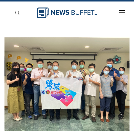
回到首頁
新聞稿分類
登入
刊登