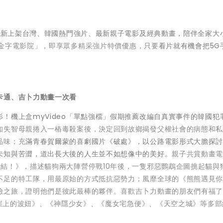
全新上架台灣、韓國熱門強片、最新親子電影及經典動畫，陪伴全家大
金字電影院」，即享眾多精采強片特價優惠，只要
看片就有機會把5G
卡通、吉卜力動畫一次看
機上盒myVideo「單點強檔」假期推薦改編自真實事件的韓國犯
知失智母親捲入一樁毒殺案後，決定回到故鄉揭發父權社會的病態和
品味；充
滿青春賀爾蒙的喜劇國片《破處》，以公路電影形式大膽探
未知與苦澀，道出長大後的人生並不如想像中的美好。
親子共賞動畫
結！》，描述貓狗兩大陣營停戰10年後，一隻邪惡鸚鵡企圖挑起貓與
不足的特工隊，用最原始的方式抵抗惡勢力；風靡全球的《熊熊遇見
險之旅，證明他們是彼此最棒的夥伴。喜歡吉卜力動畫的朋友們有福了
、《崖上的波妞》、《神隱少女》、《魔女宅急便》、《天空之城》等多