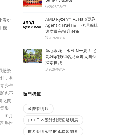
2026/08/07
AMD Ryzen™ AI Halo專為
小看好
Agentic Era打造，代理編排
手機、
速度最高提升34%
2026/08/07
童心浪花．水FUN一夏！北
高雄家扶64名兒童走入自然
探索自我
2026/08/07
罪懸疑
私利，替
討青少年
電影也不
熱門標籤
狗之間
你電影
國際發明展
！10月
JDIE日本設計創意暨發明展
部經典作
世界發明智慧財產聯盟總會