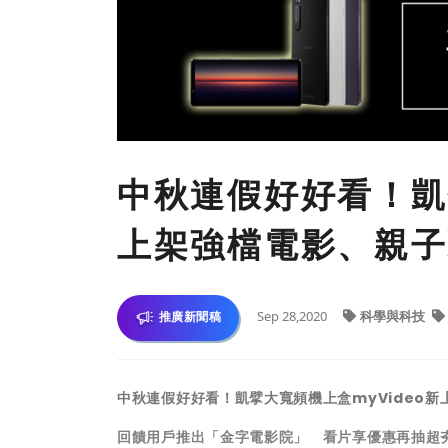
中秋連假好好看！凱
上架強檔電影、親子
Sep 28,2020
科學與科技
推廣新聞稿
中秋連假好好看！凱擘大寬頻機上盒myVideo
回饋用戶推出「金字電影院」 看片享優惠再抽超