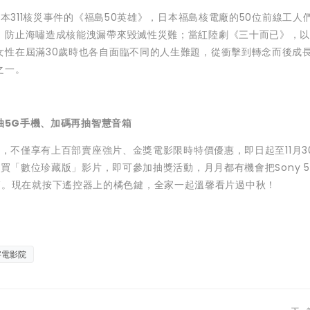
311核災事件的《福島50英雄》，日本福島核電廠的50位前線工人
，防止海嘯造成核能洩漏帶來毀滅性災難；當紅陸劇《三十而已》，
女性在屆滿30歲時也各自面臨不同的人生難題，從衝擊到轉念而後成
之一。
抽5G手機、加碼再抽智慧音箱
，不僅享有上百部賣座強片、金獎電影限時特價優惠，即日起至11月3
購買「數位珍藏版」影片，即可參加抽獎活動，月月都有機會把Sony 
i智慧音箱。現在就按下遙控器上的橘色鍵，全家一起溫馨看片過中秋！
字電影院