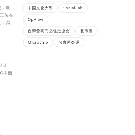
們，展
中國文化大學
SocialLab
以三位在
OpView
長，寫
台灣發明商品促進協會
北市圖
Microchip
名古屋亞運
0日
5G手機