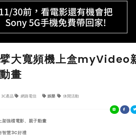
擘大寬頻機上盒myVideo
動畫
3C產品
網路電信
娛樂
休閒活動
新上架強檔電影、親子動畫
夯智慧3C好禮