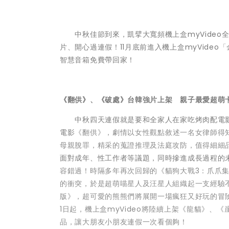
中秋佳節到來，凱擘大寬頻機上盒myVideo
片、開心過連假！11月底前進入機上盒myVideo
「
智慧音箱免費帶回家！
《翻供》、《破處》台韓強片上架 親子最愛超萌
中秋四天連假就是要和全家人在家吃烤肉配電影！
電影
《翻供》，劇情以女性觀點敘述一名女律師得
母親脫罪，精采的蒐證推理及法庭攻防，值得細細
面對成年、性工作者等議題，同時摻進成長過程的
容錯過！時隔多年再次回歸的《貓狗大戰3：爪爪集
的衝突，於是超萌喵星人及汪星人組織起一支經驗
版》，超可愛的熊熊們將展開一場瘋狂又好玩的冒
1日起，機上盒myVideo將陸續上架《龍貓》
品，讓大朋友小朋友連假一次看個夠！