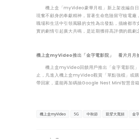
機上盒「myVideo豪華月租」新上架改編自日本
現奮不顧身的奉獻精神，冒著生命危險留守核電廠
職場和生活中引領風騷的女性為出發點，描繪都市
實的劇情引起廣大共鳴，是近期獲得高評價的戲劇
機上盒myVideo推出「金字電影院」 看片月月
機上盒myVideo回饋用戶推出「金字電影院」
止，凡進入機上盒myVideo觀賞「單點強檔」或
帶回家，還能再加碼抽Google Nest Min
機上盒myVideo
5G
中秋節
凱擘大寬頻
金