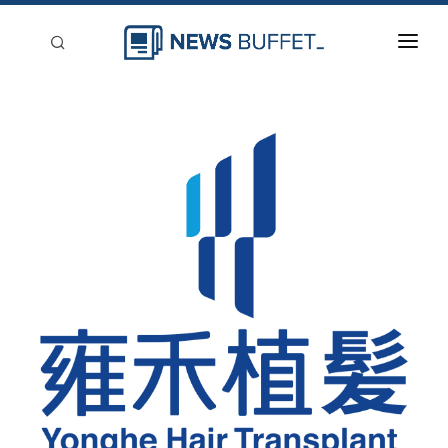
回到首頁
新聞稿分類
登入
刊登