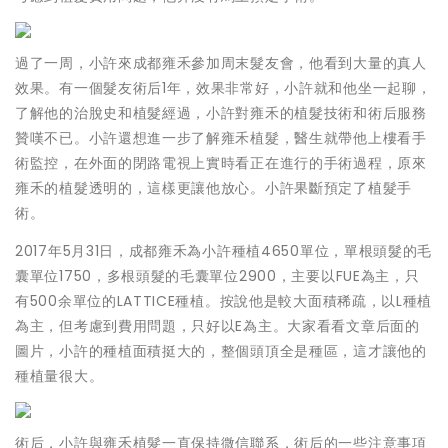
過了一周，小許來成都雍禾參加周末髮友會，他看到大量的真人
效果。有一個髮友術后1年，效果非常好，小許就和他坐一起聊，
了解他的治脫史和植髮經過，小許對雍禾的植髮技術和術后服務
贊嘆不已。小許還想進一步了解雍禾植髮，醫生就帶他上樓看手
術監控，在外面的閉路電視上實時看正在進行的手術過程，原來
雍禾的植髮透明的，這樣更讓他放心。小許果斷預定了植髮手
術。
2017年5月31日，成都雍禾為小許種植4650單位，單根頭髮的毛
囊單位1750，多根頭髮的毛囊單位2900，主要以FUE為主，只
有500余單位的LATTICE種植。按說他是較大面積稀疏，以L種植
為主，但考慮到費用問題，只好以E為主。大家看看文章后面的
圖片，小許的種植面積挺大的，整個頭頂全是種區，這才讓他的
種植量很大。
術后，小許與雍禾植髮一直保持微信聯系，術后的一些注意事項