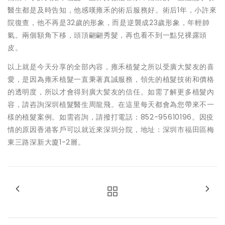
醫生都是及時告知，他感嘆雍禾的術后服務好。術后1年，小許來
院復查，他不再是32歲的形象，而是逆襲成23歲形象，年輕帥
氣。兩個額角下移，頭頂翩翩秀髮，再也看不到一點兒裸露頭
皮。
以上就是今天分享的全部內容，雍禾植髮之所以受廣大髪友的喜
愛，是因為雍禾植髮一直秉著真誠服務，領先的植髮技術和價格
的透明度，所以才會得到廣大髪友的信任。如需了解更多植髮內
容，請咨詢深圳植髮醫生周龍飛。在這里每天都會為您帶來不一
樣的植髮案例。如需咨詢，請撥打電話：852-95610196。因疫
情的原因香港客戶可以就近來深圳分院，地址：深圳市福田區梅
東三路深新大廈1-2層。