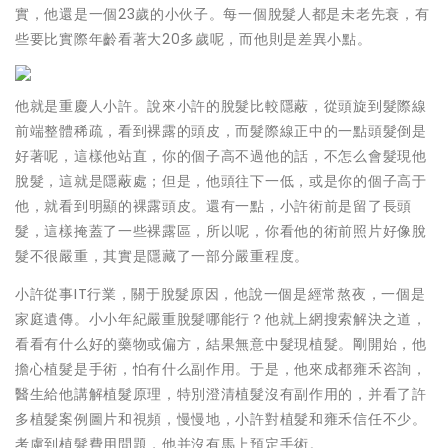
實，他還是一個23歲的小伙子。每一個脫髮人都是未老先衰，有
些要比實際年齡看著大20多歲呢，而他則是差異小點。
他就是重慶人小許。說來小許的脫髮比較隱蔽，從頭旋到髮際線
前端整體稀疏，看到裸露的頭皮，而髮際線正中的一點頭髮倒是
好著呢，這樣他站直，你的個子高不過他的話，不怎么會髮現他
脫髮，這就是隱蔽處；但是，他頭往下一低，或是你的個子高于
他，就看到明顯的裸露頭皮。還有一點，小許術前是留了長頭
髮，這樣掩蓋了一些裸露區，所以呢，你看他的術前照片好像脫
髮不很嚴重，其實是隱藏了一部分嚴重程度。
小許從事IT行業，關于脫髮原因，他說一個是經常熬夜，一個是
家庭遺傳。小小年紀嚴重脫髮哪能行？他就上網搜索解決之道，
看看有什么好的藥物或偏方，結果無意中髮現植髮。剛開始，他
擔心植髮是手術，怕有什么副作用。于是，他來成都雍禾咨詢，
醫生給他講解植髮原理，特別澄清植髮沒有副作用的，并看了許
多植髮案例圖片和視頻，慢慢地，小許對植髮和雍禾信任不少。
考慮到植髮費用問題，他并沒有馬上預定手術。