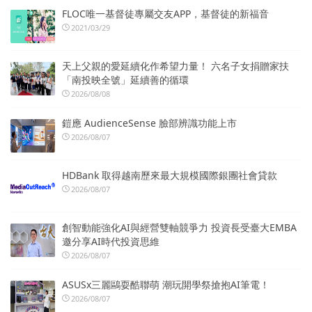
FLOC唯一基督徒專屬交友APP，基督徒的新福音
2021/03/29
天上父親的愛延續化作希望力量！ 六名子女捐贈家扶
「南投映全號」延續善的循環
2026/08/08
鎧應 AudienceSense 臉部辨識功能上市
2026/08/07
HDBank 取得越南歷來最大規模國際銀團社會貸款
2026/08/07
創智動能強化AI與經營雙軸競爭力 投資長受臺大EMBA
邀分享AI時代投資思維
2026/08/07
ASUSx三麗鷗耍酷聯萌 潮玩開學祭搶抱AI筆電！
2026/08/07