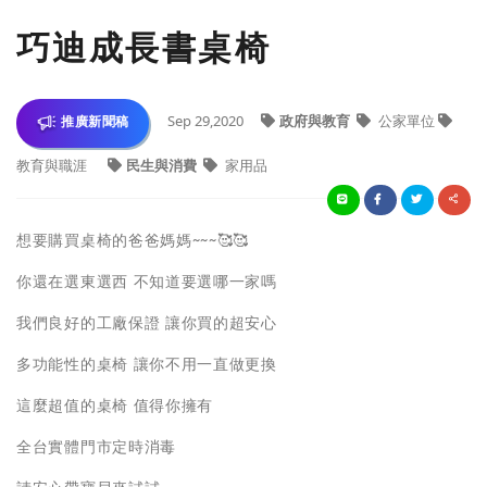
巧迪成長書桌椅
Sep 29,2020
政府與教育
公家單位
推廣新聞稿
教育與職涯
民生與消費
家用品
想要購買桌椅的爸爸媽媽~~~🥰🥰
你還在選東選西 不知道要選哪一家嗎
我們良好的工廠保證 讓你買的超安心
多功能性的桌椅 讓你不用一直做更換
這麼超值的桌椅 值得你擁有
全台實體門市定時消毒