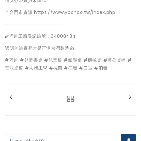
請安心帶寶貝來試試
全台門市資訊 https://www.yoohoo.tw/index.php
——————————————
✔️巧迪工廠登記編號：64008434
認明合法廠登才是正港台灣製造👍
#巧迪 #兒童書桌 #兒童椅 #氣壓桌 #機械桌 #辦公桌椅 #
電競桌椅 #人體工學 #抗菌 #病毒 #口罩 #消毒