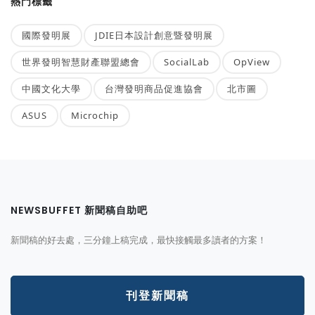
熱門標籤
國際發明展
JDIE日本設計創意暨發明展
世界發明智慧財產聯盟總會
SocialLab
OpView
中國文化大學
台灣發明商品促進協會
北市圖
ASUS
Microchip
NEWSBUFFET 新聞稿自助吧
新聞稿的好去處，三分鐘上稿完成，最快接觸最多讀者的方案！
刊登新聞稿