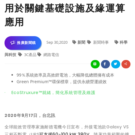
用於關鍵基礎設施及緣運算
應用
Sep 30,2020
新聞
新聞時事
科學
推廣新聞稿
與科技
3C產品
網路電信
99％系統效率及高效鋰電池，大幅降低總體擁有成本
Green Premium™環保標章，提供永續營運績效
· EcoStruxure™就緒，簡化系統管理及維護
2020年9月17日，台北訊
全球能效管理專家施耐德電機今日宣布，外接電池款Galaxy VS
三相不斷電（UPS
可支援60-100 kW 380V。
隨著功率範圍的擴