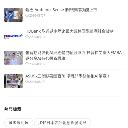
鎧應 AudienceSense 臉部辨識功能上市
2026/08/07
HDBank 取得越南歷來最大規模國際銀團社會貸款
2026/08/07
創智動能強化AI與經營雙軸競爭力 投資長受臺大EMBA
邀分享AI時代投資思維
2026/08/07
ASUSx三麗鷗耍酷聯萌 潮玩開學祭搶抱AI筆電！
2026/08/07
熱門標籤
國際發明展
JDIE日本設計創意暨發明展