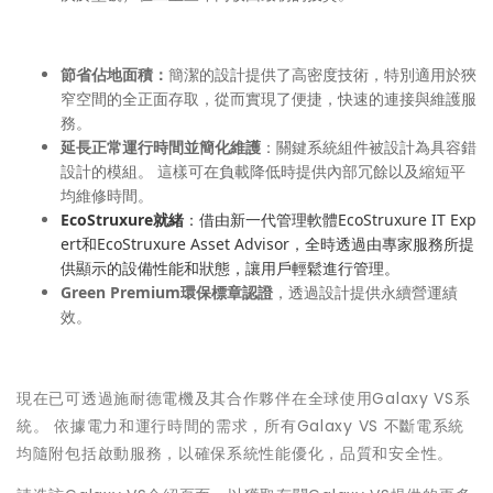
節省佔地面積：
簡潔的設計提供了高密度技術，特別適用於狹
窄空間的全正面存取，從而實現了便捷，快速的連接與維護服
務。
延長正常運行時間並簡化維護
：關鍵系統組件被設計為具容錯
設計的模組。 這樣可在負載降低時提供內部冗餘以及縮短平
均維修時間。
EcoStruxure就緒
：借由新一代管理軟體EcoStruxure IT Exp
ert和EcoStruxure Asset Advisor，全時透過由專家服務所提
供顯示的設備性能和狀態，讓用戶輕鬆進行管理。
Green Premium環保標章認證
，透過設計提供永續營運績
效。
現在已可透過施耐德電機及其合作夥伴在全球使用Galaxy VS系
統。 依據電力和運行時間的需求，所有Galaxy VS 不斷電系統
均隨附包括啟動服務，以確保系統性能優化，品質和安全性。