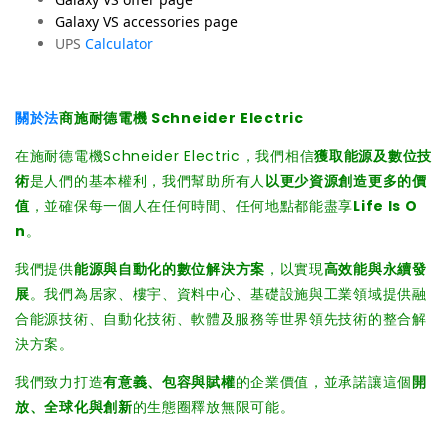
Galaxy VS accessories page
UPS
Calculator
關於法
商施耐德電機 Schneider Electric
在施耐德電機Schneider Electric，我們相信
獲取能源及數位技
術
是人們的基本權利，我們幫助所有人
以更少資源創造更多的價
值
，並確保每一個人在任何時間、任何地點都能盡享
Life Is O
n
。
我們提供
能源與自動化的數位解決方案
，以實現
高效能與永續發
展
。我們為居家、樓宇、資料中心、基礎設施與工業領域提供融
合能源技術、自動化技術、軟體及服務等世界領先技術的整合解
決方案。
我們致力打造
有意義、包容與賦權
的企業價值，並承諾讓這個
開
放、全球化與創新
的生態圈釋放無限可能。