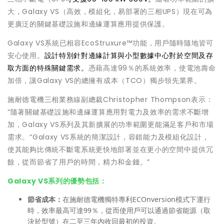
大，Galaxy VS（高效，模組化，易部署的三相UPS）現在可為
更廣泛的關鍵基礎設施和邊緣運算應用提供保護。
Galaxy VS系統已相容EcoStruxure™功能，用戶隨時隨地皆可
安心使用。
設計特別針對邊緣計算與小型數據中心對於空間及存
取方面的特殊關鍵需求。
憑藉高達99％的系統效率，使電池壽命
加倍，讓Galaxy VS的總擁有成本（TCO）獨步領先業界。
施耐德電機三相業務線副總裁Christopher Thompson表示：
“隨著關鍵基礎設施和邊緣運算應用對電力及效率的需求不斷增
加，Galaxy VS系列及其新擴展的功率範圍更能滿足客戶和市場
需求。“Galaxy VS系統的簡潔設計，容錯能力及模組化設計，
使其能夠比傳統不斷電系統更快地部署並在更小的空間中提供冗
餘，從而節省了用戶的時間，精力和金錢。”
Galaxy VS系列的優勢包括：
節省成本：
在施耐德電機獨特專利ECOnversion模式下運行
時，效率最高可達99％，從而使用戶可以通過節省能源（取
決於型號）在二至三年內收回最初的投資。