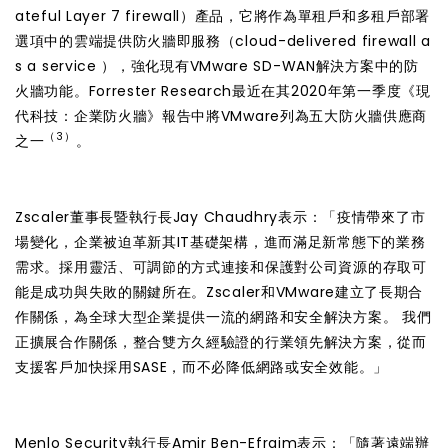
ateful Layer 7 firewall）產品，它將作為單租戶和多租戶部署
選項中的雲端提供防火牆即服務（cloud-delivered firewall a
s a service ），強化現有VMware SD-WAN解決方案中的防
火牆功能。Forrester Research最近在其2020年第一季度《現
代科技：企業防火牆》報告中將VMware列為五大防火牆供應商
（3）
之一
。
Zscaler董事長暨執行長Jay Chaudhry表示：「疫情帶來了市
場變化，企業被迫革新其IT基礎架構，進而滿足新常態下的業務
需求。採用靈活、可調節的方式連接和保護對公司資源的存取可
能是成功與失敗的關鍵所在。Zscaler和VMware建立了長期合
作關係，為全球大型企業提供一流的網路和安全解決方案。 我們
正擴展合作關係，整合雙方久經驗證的行業領先解決方案，從而
支援客戶加快採用SASE，而不必降低網路或安全效能。」
Menlo Security執行長Amir Ben-Efraim表示：「隨著遠端辦