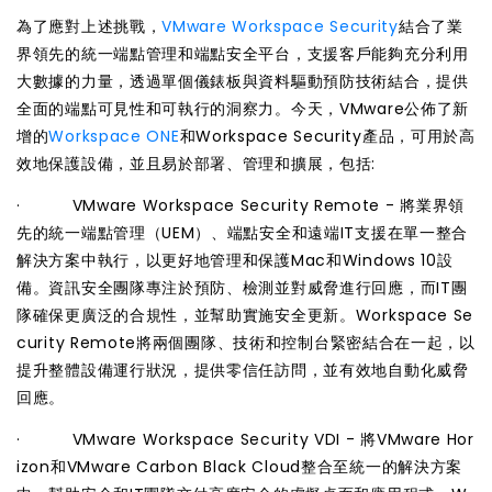
為了應對上述挑戰，
VMware Workspace Security
結合了業
界領先的統一端點管理和端點安全平台，支援客戶能夠充分利用
大數據的力量，透過單個儀錶板與資料驅動預防技術結合，提供
全面的端點可見性和可執行的洞察力。今天，VMware公佈了新
增的
Workspace ONE
和Workspace Security產品，可用於高
效地保護設備，並且易於部署、管理和擴展，包括:
·
VMware Workspace Security Remote
- 將業界領
先的統一端點管理（UEM）、端點安全和遠端IT支援在單一整合
解決方案中執行，以更好地管理和保護Mac和Windows 10設
備。資訊安全團隊專注於預防、檢測並對威脅進行回應，而IT團
隊確保更廣泛的合規性，並幫助實施安全更新。Workspace Se
curity Remote將兩個團隊、技術和控制台緊密結合在一起，以
提升整體設備運行狀況，提供零信任訪問，並有效地自動化威脅
回應。
·
VMware Workspace Security VDI
- 將VMware Hor
izon和VMware Carbon Black Cloud整合至統一的解決方案