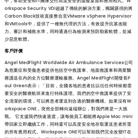
中，幫助安全和IT團隊交付高度安全的虛擬桌面和應用程式。W
orkspace Security VDI超越了傳統的解決方案，獨闢蹊徑的將
Carbon Black技術直接整合至VMware vSphere Hypervisor
和VMtools中，提供了一種無代理的方法，有效提升抗篡改能
力、審計和補救水準，同時通過行為檢測來預防勒索軟體，並減
少惡意軟體。
客戶評價
Angel MedFlight Worldwide Air Ambulance Services公司
為危重症和受傷患者提供包括空中救護車、地面救護車和商業醫
療護送在內的全方位醫療運輸服務。Angel MedFlight開發長P
aul Green表示：「目前，全國各地的患者比以往任何時候都需
要安全的醫療航班來進行特殊護理。我們的空中救護車提供了安
全清潔的環境，可以將患者運送到合適的醫療機構。如果沒有W
orkspace ONE，突然全部轉向遠端辦公，對我們將是一大挑
戰。 它支援我們快速過渡，讓每個員工都能將Apple Mac mini
帶回家立即繼續工作，同時還可以高度安全地存取運送患者所需
的所有應用程式。Workspace ONE可以幫助我們完全改變IT在