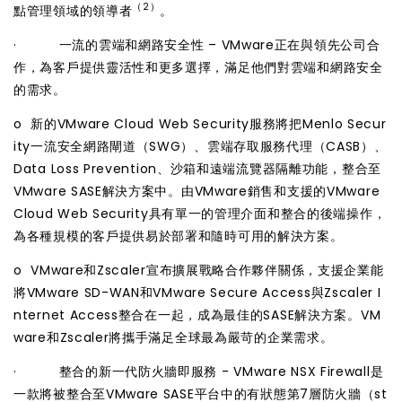
（2）
點管理領域的領導者
。
·
一流的雲端和網路安全性
– VMware正在與領先公司合
作，為客戶提供靈活性和更多選擇，滿足他們對雲端和網路安全
的需求。
o 新的VMware
Cloud Web Security服務將把Menlo Secur
ity一流安全網路閘道（SWG）、雲端存取服務代理（CASB）、
Data Loss Prevention、沙箱和遠端流覽器隔離功能，整合至
VMware SASE解決方案中。由VMware銷售和支援的VMware
Cloud Web Security具有單一的管理介面和整合的後端操作，
為各種規模的客戶提供易於部署和隨時可用的解決方案。
o VMware和Zscaler宣布擴展戰略合作夥伴關係，支援企業能
將VMware SD-WAN和VMware Secure Access與Zscaler I
nternet Access整合在一起，成為最佳的SASE解決方案。VM
ware和Zscaler將攜手滿足全球最為嚴苛的企業需求。
·
整合的新一代防火牆即服務
- VMware NSX Firewall是
一款將被整合至VMware SASE平台中的有狀態第7層防火牆（st