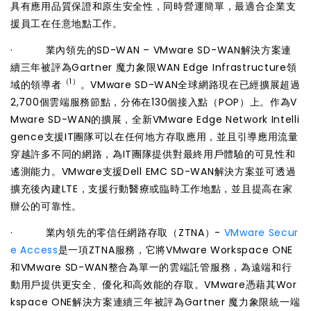
具有應用品質保證和原生安全性，同時營運簡單，最適合企業支
援員工在任意地點工作。
·
業內領先的SD-WAN
– VMware SD-WAN解決方案連
續三年被評為Gartner 魔力象限WAN Edge Infrastructure領
（1）
域的領導者
。VMware SD-WAN全球網路現在已經擴展超過
2,700個雲端服務節點，分佈在130個接入點（POP）上。作為V
Mware SD-WAN的擴展，全新VMware Edge Network Intelli
gence支援IT團隊可以在任何地方存取應用，並且引導應用流量
穿越許多不同的網路，為IT團隊提供對最終用戶體驗的可見性和
遙測能力。VMware支援Dell EMC SD-WAN解決方案並可透過
擴充後內建LTE，支援行動醫療或臨時工作地點，並且提高在家
辦公的可靠性。
·
業內領先的零信任網路存取（ZTNA）
-
VMware Secur
e Access
是一項ZTNA服務，它將VMware Workspace ONE
和VMware SD-WAN整合為單一的雲端託管服務，為遠端和行
動用戶提供更安全、優化和高效能的存取。VMware憑藉其Wor
kspace ONE解決方案連續三年被評為Gartner 魔力象限統一端