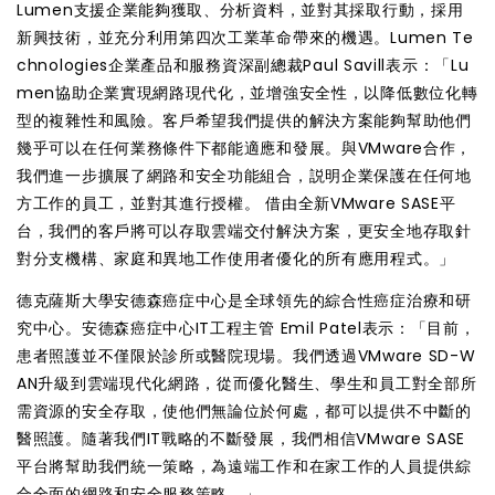
Lumen支援企業能夠獲取、分析資料，並對其採取行動，採用
新興技術，並充分利用第四次工業革命帶來的機遇。Lumen Te
chnologies企業產品和服務資深副總裁Paul Savill表示：「Lu
men協助企業實現網路現代化，並增強安全性，以降低數位化轉
型的複雜性和風險。客戶希望我們提供的解決方案能夠幫助他們
幾乎可以在任何業務條件下都能適應和發展。與VMware合作，
我們進一步擴展了網路和安全功能組合，説明企業保護在任何地
方工作的員工，並對其進行授權。 借由全新VMware SASE平
台，我們的客戶將可以存取雲端交付解決方案，更安全地存取針
對分支機構、家庭和異地工作使用者優化的所有應用程式。」
德克薩斯大學安德森癌症中心是全球領先的綜合性癌症治療和研
究中心。安德森癌症中心IT工程主管 Emil Patel表示：「目前，
患者照護並不僅限於診所或醫院現場。我們透過VMware SD-W
AN升級到雲端現代化網路，從而優化醫生、學生和員工對全部所
需資源的安全存取，使他們無論位於何處，都可以提供不中斷的
醫照護。隨著我們IT戰略的不斷發展，我們相信VMware SASE
平台將幫助我們統一策略，為遠端工作和在家工作的人員提供綜
合全面的網路和安全服務策略。」