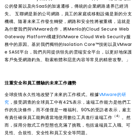
公的發展以及向SaaS的加速遷移，傳統的企業網路邊界已經消
失。 互聯網是新的公司網路，員工的家庭或移動設備是新的分支
機構。隨著未來工作發生轉變，網路和安全性將被重構，這就是
為什麼我們與VMware合作，將Menlo的Cloud Secure Web
Gateway Platform構建到VMware Cloud Web Security服
務中的原因。基於我們獨特的Isolation Core™技術以及VMwar
e SASE平台，我們共同提供領先的雲端安全平台，以更好地保護
客戶免受網路釣魚、勒索軟體和惡意內容等常見的精密攻擊。」
注重安全和員工體驗的未來工作趨勢
全球疫情永久性地改變了未來的工作模式。根據
VMware的研
究
，接受調查的全球員工中有42%表示，遠端工作能力是他們工
作的先決條件，而不僅僅是一種福利。90%的受訪者表示，雇主
（4）
有責任確保員工能夠適當地使用數位工具進行遠端工作
。然
而，採用分散式工作型態也充滿了挑戰，包括遠端員工入職、可
見性、合規性、安全性和員工安全等問題。