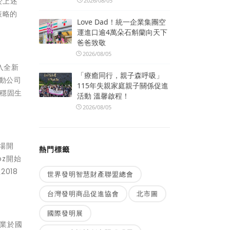
於上述
2026/08/05
策略的
Love Dad！統一企業集團空
運進口逾4萬朵石斛蘭向天下
爸爸致敬
2026/08/05
入全新
「療癒同行，親子森呼吸」
動公司
115年失親家庭親子關係促進
策穩固生
活動 溫馨啟程！
2026/08/05
市場開
熱門標籤
oz開始
018
世界發明智慧財產聯盟總會
台灣發明商品促進協會
北市圖
國際發明展
畢業於國