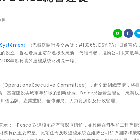
時事
Systèmes）
（巴黎泛歐證券交易所：#13065, DSY.PA）日前宣佈
全新職位的設立，旨在發展並培育達梭系統新一代領導者，推動公司未來數
其從2018年起負責的達梭系統財務長一職。
Operations Executive Committee），此全新組織架構，將
、基礎建設與城市等領域的創新發展。Daloz將從營運層面，統籌決
平台和11個品牌、產業重點、全球佈局、人力資源以及行政管理。
lès表示：「Pascal對達梭系統有著深厚瞭解，並具備在科學和工程等
長與財務長的重要資產。此項任命反映達梭系統在維持公司領導團隊和策