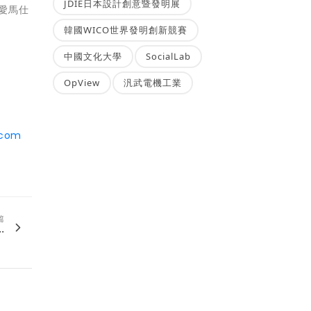
JDIE日本設計創意暨發明展
的愛馬仕
韓國WICO世界發明創新競賽
中國文化大學
SocialLab
OpView
汎武電機工業
.com
篇
.