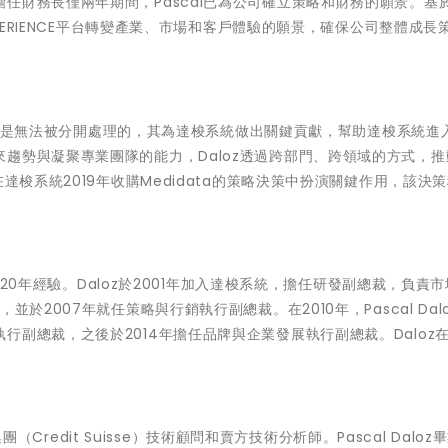
任財務長僅兩年期間，Pascal已為公司確立策略和財務的願景。基
XPERIENCE平台轉變產業、市場和客戶體驗的願景，確保公司整體成長
社會發展是無法被分開處理的，其為達梭系統做出關鍵貢獻，幫助達梭系統進
趨勢與凝聚專業團隊的能力，Daloz透過跨部門、跨領域的方式，推
達梭系統2019年收購Medidata的策略決策中扮演關鍵作用，該決
超過20年經驗。Daloz於2001年加入達梭系統，擔任研發副總裁，負責
於2007年就任策略與行銷執行副總裁。在2010年，Pascal Dal
副總裁，之後於2014年擔任品牌與企業發展執行副總裁。Daloz在2
團（Credit Suisse）技術顧問和賣方技術分析師。Pascal Daloz