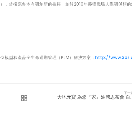
e Paris），曾撰寫多本有關創新的書籍，並於2010年榮獲職場人際關係類
3D數位模型和產品全生命週期管理（PLM）解決方案：
http://www.3ds
下一
大地元寶 為您『家』油感恩茶會 自..