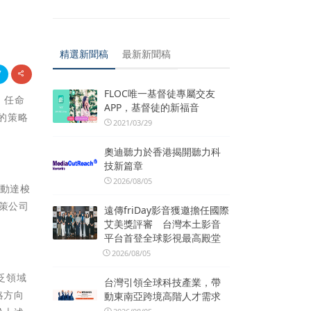
精選新聞稿
最新新聞稿
FLOC唯一基督徒專屬交友
，任命
APP，基督徒的新福音
年的策略
2021/03/29
奧迪聽力於香港揭開聽力科
技新篇章
2026/08/05
推動達梭
策公司
遠傳friDay影音獲邀擔任國際
艾美獎評審 台灣本土影音
平台首登全球影視最高殿堂
2026/08/05
廣泛領域
台灣引領全球科技產業，帶
略方向
動東南亞跨境高階人才需求