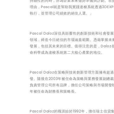
持續性的同時，亦為企業未來做好準備與計劃。在擔
理由，Pascal就是幫助我實踐達梭系統透過3DE
執行，並管理公司績效的絕佳人選。」
Pascal Daloz深信具顛覆性的創新技術和
領域，締造今日絕佳的市場涵蓋範圍。憑藉掌握未來
發展，包括其未來的目標。值得注意的是，Daloz在
命科學成為達梭系統第二大核心產業的地位。
Pascal Daloz在策略與技術創新管理方面擁有
發。隨後在2003年被任命為策略與業務發展副總裁，並
負責管理公司所有品牌，擔任公司策略與市場開發執行
年被任命為財務長和策略長。
Pascal Daloz的職涯始於1992年，擔任瑞士信貸集