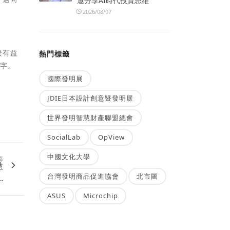
邀分享AI時代投資思維
2026/08/07
麼有益
熱門標籤
鍵字。
國際發明展
JDIE日本設計創意暨發明展
世界發明智慧財產聯盟總會
SocialLab
OpView
中國文化大學
篇
慧
台灣發明商品促進協會
北市圖
.
ASUS
Microchip