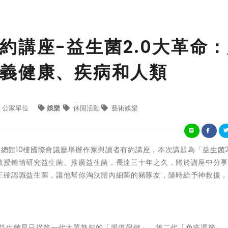
約講座-益生菌2.0大革命
義健康、疾病和人類
公家單位
娛樂
休閒活動
藝術娛樂
於總館10樓國際會議廳舉辦作家與讀者有約講座，本次講題為「益生菌2
教授鍾情研究益生菌、推廣益生菌，長達三十年之久，將於講座中分
正確認識益生菌，讓他幫你淘汰體內細菌的豬隊友，隨時給予神救援
益生菌早已從第一代大眾熟知的「腸道保健」、第二代「免疫調節」