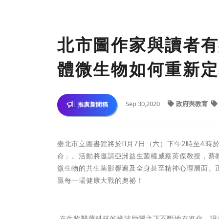
北市圖作家與讀者有
體微生物如何重新定
Sep 30,2020
政府與教育
推廣新聞稿
臺北市立圖書館將於11月7日（六）下午2時至4時
命」。活動將邀請亞洲益生菌權威蔡英傑教授，蔡
微生物的共生菌影響遍及全身甚至精神心理層面。
贏每一場健康大戰的奧祕！
在生物醫藥科技的推波助瀾之下不斷地在進化，讓