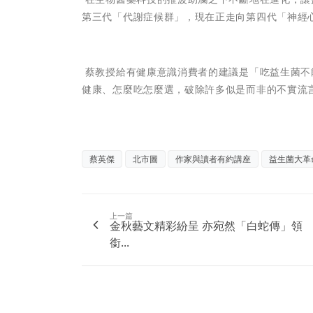
第三代「代謝症候群」，現在正走向第四代「神經
蔡教授給有健康意識消費者的建議是「吃益生菌不
健康、怎麼吃怎麼選，破除許多似是而非的不實流
蔡英傑
北市圖
作家與讀者有約講座
益生菌大革
上一篇
金秋藝文精彩紛呈 亦宛然「白蛇傳」領
銜...