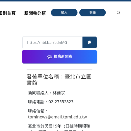
回到首頁
新聞稿分類
登入
刊登
推廣新聞稿
發佈單位名稱：臺北市立圖
書館
新聞聯絡人：林佳宗
聯絡電話：02-27552823
聯絡信箱：
tpmlnews@email.tpml.edu.tw
臺北市於民國19年（日據時期昭和