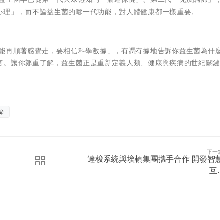
心理」，而不論益生菌的哪一代功能，對人體健康都一樣重要。
能再順著感覺走，要相信科學數據」，有憑有據地告訴你益生菌為什
言。讓你鄭重了解，益生菌正是重新定義人類、健康與疾病的世紀關
命
下一
達梭系統與埃頓集團攜手合作 開發智
互..