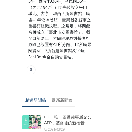
5年，西元1930年）至民國36年
（西元1947年）間先後設立松山、
城北、古亭、城西四所圖書館，民
國41年依照省頒「臺灣省各縣市立
圖書館組織規程」之規定，將四館
合併成立「臺北市立圖書館」。截
至目前為止，本館除總館外於各行
政區已設置有43所分館、12所民眾
閱覽室、7所智慧圖書館及10座
FastBook全自動借書站。
精選新聞稿
最新新聞稿
FLOC唯一基督徒專屬交友
APP，基督徒的新福音
2021/03/29