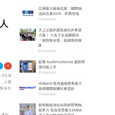
亞洲最大級物流展「國際物
流綜合展2026」即將登場
2026/08/09
：人
天上父親的愛延續化作希望
力量！ 六名子女捐贈家扶
「南投映全號」延續善的循
環
2026/08/08
鎧應 AudienceSense 臉部辨
識功能上市
2026/08/07
.0大革
享，人體
HDBank 取得越南歷來最大
，幫你打
規模國際銀團社會貸款
2026/08/07
創智動能強化AI與經營雙軸
競爭力 投資長受臺大EMBA
，邁向