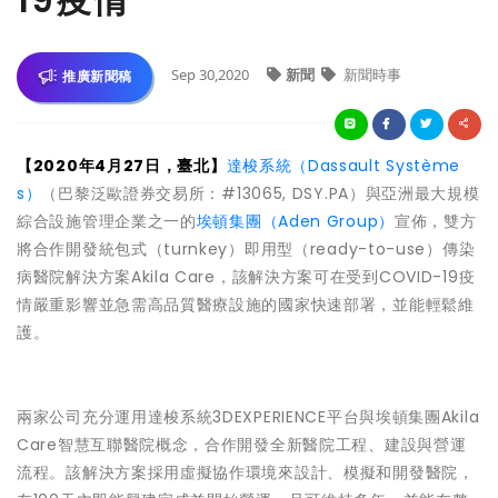
19疫情
Sep 30,2020
新聞
新聞時事
推廣新聞稿
【2020年4月27日，臺北】
達梭系統（Dassault Système
s）
（巴黎泛歐證券交易所：#13065, DSY.PA）與亞洲最大規模
綜合設施管理企業之一的
埃頓集團（Aden Group）
宣佈，雙方
將合作開發統包式（turnkey）即用型（ready-to-use）傳染
病醫院解決方案Akila Care，該解決方案可在受到COVID-19疫
情嚴重影響並急需高品質醫療設施的國家快速部署，並能輕鬆維
護。
兩家公司充分運用達梭系統3DEXPERIENCE平台與埃頓集團Akila
Care智慧互聯醫院概念，合作開發全新醫院工程、建設與營運
流程。該解決方案採用虛擬協作環境來設計、模擬和開發醫院，