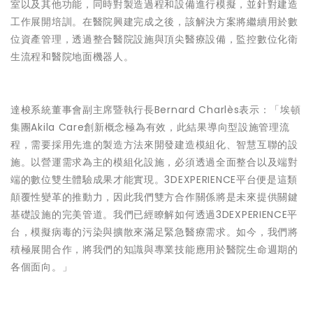
室以及其他功能，同時對製造過程和設備進行模擬，並針對建造
工作展開培訓。在醫院興建完成之後，該解決方案將繼續用於數
位資產管理，透過整合醫院設施與頂尖醫療設備，監控數位化衛
生流程和醫院地面機器人。
達梭系統董事會副主席暨執行長Bernard Charlès表示：「埃頓
集團Akila Care創新概念極為有效，此結果導向型設施管理流
程，需要採用先進的製造方法來開發建造模組化、智慧互聯的設
施。以營運需求為主的模組化設施，必須透過全面整合以及端對
端的數位雙生體驗成果才能實現。3DEXPERIENCE平台便是這類
顛覆性變革的推動力，因此我們雙方合作關係將是未來提供關鍵
基礎設施的完美管道。我們已經瞭解如何透過3DEXPERIENCE平
台，模擬病毒的污染與擴散來滿足緊急醫療需求。如今，我們將
積極展開合作，將我們的知識與專業技能應用於醫院生命週期的
各個面向。」