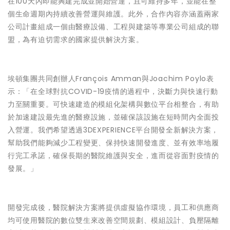
在100天內即能興建完成並開始營運，且可維持多年，並能在整
個生命週期內持續改善營運與維護。此外，合作內容亦涵蓋兩家
公司計畫組成一個由醫療設備、工程與建築等專業公司組成的聯
盟，為有迫切需求的國家提供解決方案。
埃頓集團共同創辦人François Amman與Joachim Poylo表
示：「在全球對抗COVID-19疫情的過程中，決斷力與快速行動
力至關重要。可快速建造的模組化架構與數位平台相整合，有助
於加速建設最先進的醫療設施，並確保該設施在短時間內全面投
入營運。我們希望透過3DEXPERIENCE平台開發全新解決方案，
幫助我們能夠減少工程變更、保持快速開發進度、並有效率地履
行完工承諾，確保長期的醫院維護與安全，進而從容面對疫情的
發展。」
開發完成後，醫院解決方案將提供虛擬協作環境，員工和供應商
均可使用醫院的數位雙生來改善空間規劃、模組設計、負壓隔離