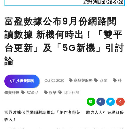
富盈數據公布9月份網路閱
讀數據 新機何時出！「雙平
台更新」及「5G新機」引討
論
Oct 05,2020
商品與服務
商業
科
推廣新聞稿
學與科技
3C產品
娛樂
線上社群
富盈數據偕同動腦雜誌推出「創作者學苑」 助力人人打造網紅級
收入！