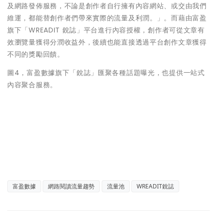
及網路發佈服務，不論是創作者自行擁有內容網站、或交由我們
維運，都能替創作者們帶來實際的流量及利潤。」。而藉由富盈
旗下「WREADIT 銳誌」平台進行內容授權，創作者可從文章有
效瀏覽量獲得分潤收益外，後續也能直接透過平台創作文章獲得
不同的獎勵回饋。
圖4，富盈數據旗下「銳誌」匯聚各種話題曝光，也提供一站式
內容聚合服務。
富盈數據
網路閱讀流量趨勢
流量池
WREADIT銳誌