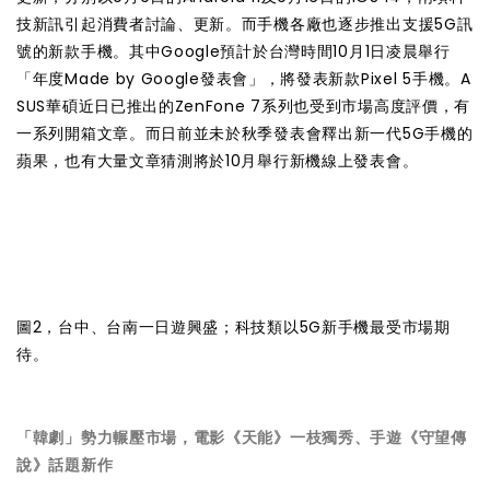
技新訊引起消費者討論、更新。而手機各廠也逐步推出支援5G訊
號的新款手機。其中Google預計於台灣時間10月1日凌晨舉行
「年度Made by Google發表會」，將發表新款Pixel 5手機。A
SUS華碩近日已推出的ZenFone 7系列也受到市場高度評價，有
一系列開箱文章。而日前並未於秋季發表會釋出新一代5G手機的
蘋果，也有大量文章猜測將於10月舉行新機線上發表會。
圖2，台中、台南一日遊興盛；科技類以5G新手機最受市場期
待。
「韓劇」勢力輾壓市場，電影《天能》一枝獨秀、手遊《守望傳
說》話題新作