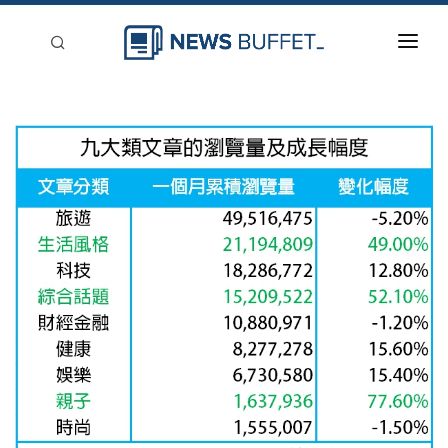
回到首頁
新聞稿分類
登入
刊登