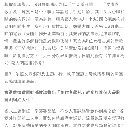
根據資訊顯示，9月份健康話題以「二尖瓣脫垂」、「皮膚過
敏」及「蜂蜜水是否止咳」等話題，引起討論。其中又以心臟相
關的疾病探討，最為多篇！應為藝人黃鴻升(小鬼)因心臟疾病猝
逝的新聞事件，所引起社會性話題。娛樂方面，首先以8月底上
映的電影《天能》推升產業動能；其繁雜的故事設定跟燒腦劇
情，產生許多解析話題及觀影攻略！其次為8位元復古風的新款
手遊《守望傳說》，以市場少見的賣點及細膩設計，獲得市場青
睞！影劇喜好方面，大部分以韓劇推薦，日劇則僅有《半澤直樹
2》殺入閱讀排行榜！
圖3，依照文章類型及主題排行。親子話題以母親懷孕期的照護
知識閱讀量最高。
富盈數據偕同動腦雜誌推出「創作者學苑」教您打造個人品牌、
開創網紅人生！
各式主題網紅、部落客當道！不少人嘗試經營創作副業之餘，卻
意外打開第二人生。而如何持續產生話題、流量以及穩定變現收
入，即是這些職業的長久關鍵所在。富盈數據也與動腦雜誌偕同