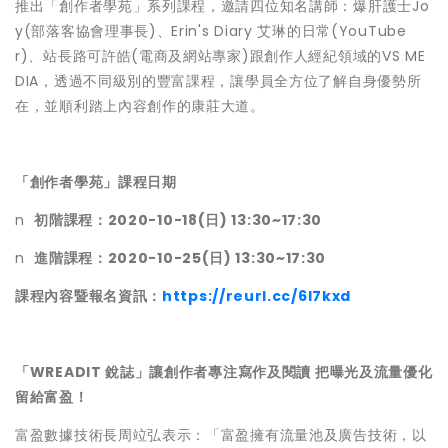
推出「創作者學苑」系列課程，邀請四位知名講師：爆肝護士Jo
y(部落客協會理事長)、Erin's Diary 艾琳的日常(YouTube
r)、站長路可許皓(電商及網站專家)跟創作人經紀領域的VS ME
DIA，透過不同級別的豐富課程，讓學員全方位了解自身優勢所
在，並順利踏上內容創作的康莊大道。
「創作者學苑」課程日期
n
初階課程：2020-10-18(日) 13:30~17:30
n
進階課程：2020-10-25(日) 13:30~17:30
課程內容暨報名資訊：
https://reurl.cc/6l7kxd
「WREADIT 銳誌」讓創作者專注寫作及閱讀 把曝光及流量優化
留給富盈！
富盈數據技術長周竝弘表示：「富盈擁有流量池及廣告技術，以