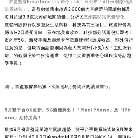
富盈數據Breaktime Inc.於今﹙29﹚日公布『9月份網路閱讀
流量趨勢』
。富盈數據藉由超過3,000個內容網群的閱讀數據及
每月超過3.8億次跨網域閱讀量，分析民
眾網路閱讀流量變化。
整體閱讀排行以旅遊及生活風格、科技為前三項目。旅遊部份為
縣市1~2日遊受青睞，及在地美食攻略。科技部分話題包括即將上
市的新5G、新發手機及顯示卡等電腦硬體討論度較高。額外值得
注意的是，健康方面話題則因為藝人黃鴻升(小鬼)因「主動脈剝
離」的心臟突發性疾病逝世，使得二尖瓣脫垂等心臟疾病等話題
受重視！
圖1，富盈數據釋出旗下流量池9月份網路閱讀量排行。
9月雙平台OS更新、5G新機將出！「Pixel Phone」及「iPh
one」期待度高！
根據9月份富盈流量池的閱讀趨勢，雙平台手機系統皆於9月迎來
更新；分別以9月9日的Android 11及9月16日的iOS 14，兩項科