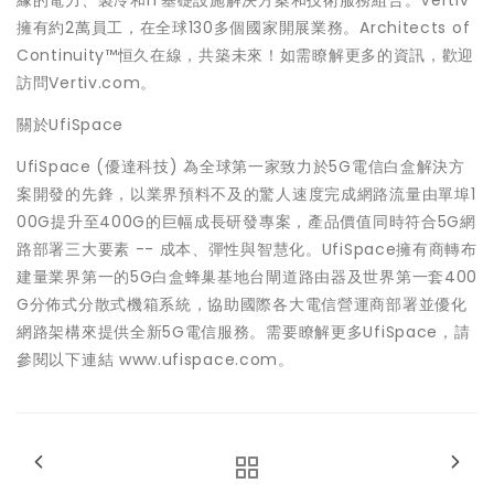
緣的電力、製冷和IT基礎設施解決方案和技術服務組合。Vertiv
擁有約2萬員工，在全球130多個國家開展業務。Architects of
Continuity™恒久在線，共築未來！如需瞭解更多的資訊，歡迎
訪問Vertiv.com。
關於UfiSpace
UfiSpace (優達科技) 為全球第一家致力於5G電信白盒解決方
案開發的先鋒，以業界預料不及的驚人速度完成網路流量由單埠1
00G提升至400G的巨幅成長研發專案，產品價值同時符合5G網
路部署三大要素 -- 成本、彈性與智慧化。UfiSpace擁有商轉布
建量業界第一的5G白盒蜂巢基地台閘道路由器及世界第一套400
G分佈式分散式機箱系統，協助國際各大電信營運商部署並優化
網路架構來提供全新5G電信服務。需要瞭解更多UfiSpace，請
參閱以下連結 www.ufispace.com。