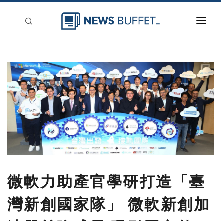
回到首頁
新聞稿分類
登入
刊登
微軟力助產官學研打造「臺
灣新創國家隊」 微軟新創加