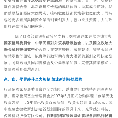
研發能量
和
全球規模的夥伴生態系
，與臺灣產、官、學、研各界
夥伴密切合作，為新創建立優越的戰略位置，助其成長茁壯。我
們鼓勵新創團隊大膽思考、擁抱數位技術與培養數位能力，同時
也盼更多臺灣與國際企業看到新創實力，協力投注資源，力助政
府打造臺灣新創國家隊。」
除了經濟部資源與政策的支持，微軟新創加速器更擴大與
國家發展委員會
、
中華民國對外貿易發展協會
，以及
國立政治大
學金融科技研究中心
合作，在智慧醫療、智慧製造、智慧金融與
智慧零售等領域，以實際行動幫助有實力潛質的新創公司快速發
展，同時透過共同銷售機會及企業專業知識，完善其商業模式，
讓國際看見臺灣新創。
產、官、學界夥伴全力相挺 加速新創接軌國際
行政院國家發展委員會亦全力相挺、以實際行動扶持新創團隊發
展。國家發展基金管理員會於107年5月正式啟動辦理「創業天使
投資方案」，3年間已投資百家新創，投資金額達16.28億元，其
中也包含微軟新創加速器新創團隊的
洞見未來
、
光禾感知科技
、
傑騰智能股份有限公司
。
行政院國家發展基金管理會副執行秘書