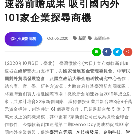
速器前瞻成果 吸引國內外
101家企業探尋商機
Oct 06,2020
新聞
新聞時事
推廣新聞稿
(2020年10月6日，臺北) 臺灣微軟今(六日) 宣布微軟新創加
速器在
經濟部
大力支持下，與
國家發展基金管理委員會
、
中華民
國對外貿易發展協會
，及
國立政治大學金融科技研究中心
合作，
結合產、官、學、研各方資源，力助政府打造臺灣新創國家隊，
將臺灣新創實力推進國際市場！微軟新創加速器自2019年成立以
來，共累計培育32家新創團隊，獲得創投企業共新台幣3億8千萬
元資金挹注，創造共計 61 個專案合作，已超過新台幣 5 億 3 千
萬元以上的商機規模，其中更有7家新創公司已成為微軟全球合
作夥伴。今微軟新創加速器第二期Demo Day更成功促成101家
國內外企業參與，促進
臺灣在雲端、AI技術發展、金融科技、智