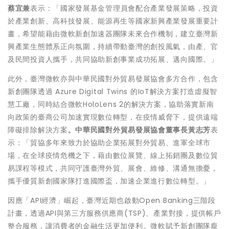
蔡宜兼
表示：「國家發展基金管理員會配合產業發展策略，投資
於產業創新、高科技發展、能源再生等國家新興產業發展重要計
畫，希望能藉由微軟新創加速器團隊未來合作機制，建立臺灣新
興產業生態體系正向氛圍，持續帶動臺灣的創投風氣，由產、官
及民間投資人攜手，共同協助新創事業成功拓展、邁向國際。」
此外，臺灣微軟亦與中華民國對外貿易發展協會多方合作，包含
新創團隊透過 Azure Digital Twins 的IoT解決方案打造虛擬智
慧工廠，同時結合微軟HoloLens 2的解決方案，協助落實新南
向政策的臺商公司加速實現數位轉型，在疫情威脅下，提供遠端
障礙排除解決方案
。
中華民國對外貿易發展協會董事長黃志芳
表
示：「貿協多年來致力於協助企業拓展對外貿易、進軍全球市
場，在全球疫情危機之下，藉由數位展覽、線上拓銷團及數位貿
易課程等模式，共同守護臺灣外貿、展會、維修、溝通無擔憂，
攜手優質新創國家隊打進國際盃，加速企業進行數位轉型。」
因應「API經濟」崛起，臺灣近期也啟動Open Banking三階段
計畫，透過API與第三方服務供應商(TSP)、產業對接，提供帳戶
整合服務，讓消費者的金融生活更加便利。微軟賦予新創團隊龐