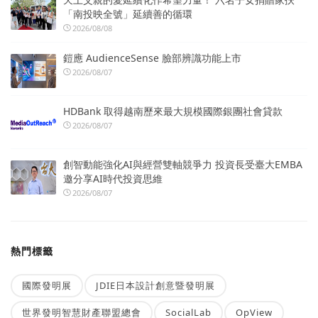
「南投映全號」延續善的循環
2026/08/08
鎧應 AudienceSense 臉部辨識功能上市
2026/08/07
HDBank 取得越南歷來最大規模國際銀團社會貸款
2026/08/07
創智動能強化AI與經營雙軸競爭力 投資長受臺大EMBA
邀分享AI時代投資思維
2026/08/07
熱門標籤
國際發明展
JDIE日本設計創意暨發明展
世界發明智慧財產聯盟總會
SocialLab
OpView