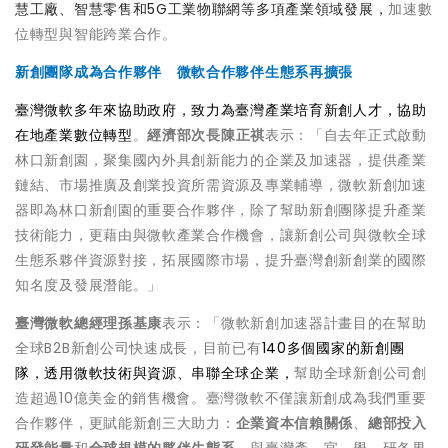
慧工廠、智慧零售和5G工業物聯網等多項產業領域發展，
加速數
位轉型與智能跨業合作。
新創團隊成為合作夥伴 微軟合作夥伴生態系再擴張
臺灣微軟多年來協助政府，致力為臺灣產業培育新創人才，協助
在地產業數位轉型
。
經濟部次長陳正祺
表示：「自去年正式啟動
林口新創園，聚集國內外具創新能力的企業及加速器，提供產業
鏈結、市場推廣及創業投資所需資源及專業輔導，微軟新創加速
器即為林口新創園的重要合作夥伴，除了幫助新創團隊提升產業
技術能力，更藉由與微軟產業合作機會，讓新創公司與微軟全球
生態系夥伴資源對接，拓展國際市場，提升臺灣創新創業的國際
知名度及發展潛能。」
臺灣微軟總經理孫基康
表示：「微軟新創加速器計畫目的在幫助
全球B2B新創公司快速成長，目前已有
140多個國家的新創團
隊，透用微軟技術與資源、串聯全球企業，
幫助全球新創公司創
造超過10億美金的銷售機會。臺灣微軟不僅讓新創成為我們重要
合作夥伴，更賦能新創三大助力：
企業資本信賴關係
、
總部投入