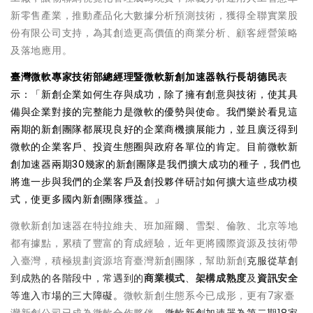
新零售產業，推動產品化大數據分析預測技術，獲得全聯實業股
份有限公司支持，為其創造更高價值的商業分析、顧客經營策略
及落地應用。
臺灣微軟專家技術部總經理暨微軟新創加速器執行長胡德民
表
示：「新創企業如何生存與成功，除了擁有創意與技術，使其具
備與企業對接的完整能力是微軟的優勢與使命。我們樂於看見這
兩期的新創團隊都展現良好的企業商機擴展能力，並且廣泛得到
微軟的企業客戶、投資生態圈與政府各單位的肯定。目前微軟新
創加速器兩期30幾家的新創團隊是我們擴大成功的種子，我們也
將進一步與我們的企業客戶及創投夥伴研討如何擴大這些成功模
式，使更多國內新創團隊獲益。」
微軟新創加速器在特拉維夫、班加羅爾、雪梨、倫敦、北京等地
都有據點，累積了豐富的育成經驗，近年更將國際資源及技術帶
入臺灣，積極規劃資源培育臺灣新創團隊，幫助新創
克服從草創
到成熟的各階段中，常遇到的
商業模式
、
架構成熟度
及
資訊安全
等進入市場的三大障礙。
微軟新創生態系今已成形，更有7家臺