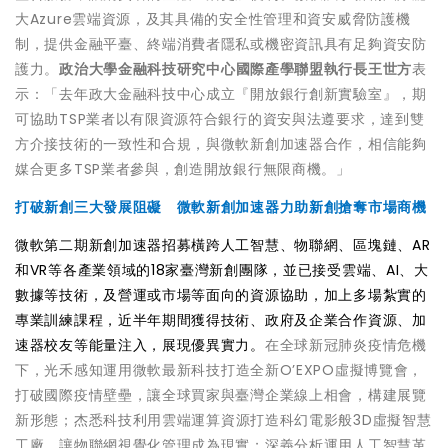
大Azure雲端資源，及其具備的安全性管理和資安威脅防護機
制，提供金融平臺、終端消費者隱私或機密資訊具有足夠資安防
護力。
政治大學金融科技研究中心國際產學聯盟執行長​王世方
表
示：「去年政大金融科技中心成立『開放銀行創新實驗室』，期
可協助TSP業者以有限資源符合銀行的資安與法遵要求，達到雙
方介接技術的一致性和合規，與微軟新創加速器合作，相信能夠
媒合更多TSP業者參與，創造開放銀行無限商機。」
打破新創三大發展阻礙 微軟新創加速器力助新創搶奪市場商機
微軟第二期新創加速器招募橫跨人工智慧、物聯網、區塊鏈、AR
和VR等各產業領域的18家臺灣新創團隊，並已接受雲端、AI、大
數據等技術，及營運或市場等面向的資源協助，加上多場紮實的
專業訓練課程，近半年期間獲得技術、政府及企業合作資源、加
速器校友等能量注入，展現優異實力。
在全球新冠肺炎疫情危機
下，
光禾感知
運用微軟最新科技打造全新O’EXPO虛擬博覽會，
打破國際疫情壁壘，讓全球買家與臺灣企業線上相會，構建展覽
新形態；
杰悉科技
利用雲端運算資源打造科幻電影般3D虛擬智慧
工廠，讓物聯網視覺化管理成為現實；
深義分析
運用人工智慧革