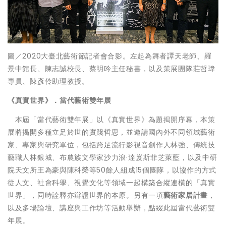
圖／2020大臺北藝術節記者會合影。左起為舞者譚天老師、羅
景中館長、陳志誠校長、蔡明吟主任秘書，以及策展團隊莊哲瑋
專員、陳彥伶助理教授。
《真實世界》．當代藝術雙年展
本屆「當代藝術雙年展」以《真實世界》為題揭開序幕，本策
展將揭開多種立足於世的實踐哲思，並邀請國內外不同領域藝術
家、專家與研究單位，包括跨足流行影視音創作人林強、傳統技
藝職人林銀城、布農族文學家沙力浪·達岌斯菲芝萊藍，以及中研
院天文所王為豪與陳科榮等50餘人組成15個團隊，以協作的方式
從人文、社會科學、視覺文化等領域一起構築合縱連橫的「真實
世界」，同時詮釋亦辯證世界的本原。另有一項
藝術家居計畫
，
以及多場論壇、講座與工作坊等活動舉辦，點綴此屆當代藝術雙
年展。