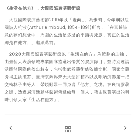
《生活在他方》．大觀國際表演藝術節
大觀國際表演藝術節2019年以「走向_」為步調，今年則以法
國詩人杭波(Arthur Rimbaud, 1854-1891)所言：「在富於詩
意的夢幻想像中，周圍的生活是多麼的平庸與死寂，真正的生活
總是在他方。」繼續邁前。
2020
大觀國際表演藝術節以「生活在他方」為策劃的主軸，
由臺藝大表演領域專業團隊遴選出優質的展演節目，並特別邀請
活躍於國際的傑出校友，包括衛武營藝術總監簡文彬、國家文藝
獎得主姚淑芬、臺灣京劇界齊天大聖許栢昂以及嗩吶演奏第一把
交椅林子由等人，帶領觀眾一同身處「他方」之境。在疫情膠著
之際，透過展演活動將藝術傳遞給每一個人，藉由觀賞演出的興
味引領大家「生活在他方」。