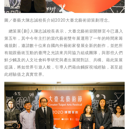
圖／臺藝大陳志誠校長介紹2020大臺北藝術節策劃理念。
總策展(劃)人陳志誠校長表示，大臺北藝術節開辦至今已邁入
第五年，其中今年主打的當代藝術雙年展運用了一年的時間來籌
備規劃，邀請數十位來自國內外藝術家發展全新的創作，並把所
有能跟藝術互動的臺灣之光請來共同協力組成團隊，與那些人們
鮮少觸及的人文社會科學研究與產出展開對話、共構。藉此策展
提議，將如世界引遊人般，引導人們藉由觸探視域經驗，甚至超
此經驗值之真實世界。