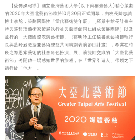
【愛傳媒報導】國立臺灣藝術大學(以下簡稱臺藝大)精心策劃
的2020年大臺北藝術節將於10月30日正式開幕，由校長陳志誠
博士掌舵，策劃國際性「當代藝術雙年展」（羅景中館長計畫主
持與莊哲瑋藝術家策展執行並與藝博館同仁組成策展團隊）以及
並行的「大觀國際表演藝術節」（蔡明吟主任秘書兼藝術節執行
長與藍羚涵教授兼藝術總監共同籌劃表演節目計畫），希冀在時
疫之際思索藝術的社會角色扮演。展、演雙軸交織的「大臺北藝
術節」將開啟一場感知世界的旅程，在「世界引遊人」帶領之下
徜徉於「他方」。