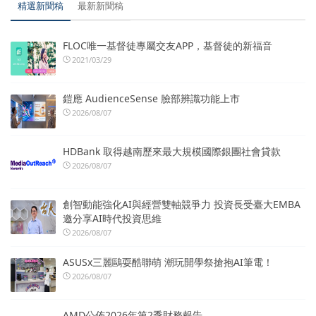
精選新聞稿
最新新聞稿
FLOC唯一基督徒專屬交友APP，基督徒的新福音
2021/03/29
鎧應 AudienceSense 臉部辨識功能上市
2026/08/07
HDBank 取得越南歷來最大規模國際銀團社會貸款
2026/08/07
創智動能強化AI與經營雙軸競爭力 投資長受臺大EMBA
邀分享AI時代投資思維
2026/08/07
ASUSx三麗鷗耍酷聯萌 潮玩開學祭搶抱AI筆電！
2026/08/07
AMD公佈2026年第2季財務報告