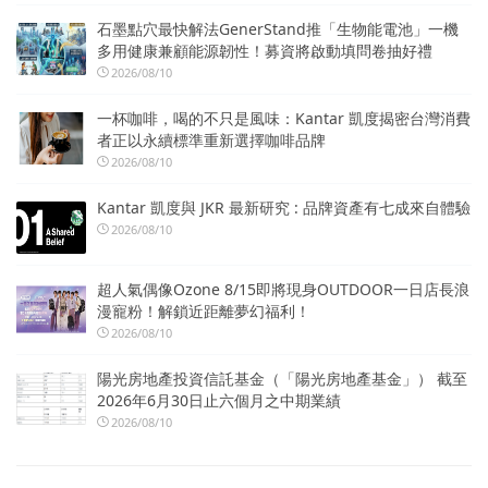
石墨點穴最快解法GenerStand推「生物能電池」一機
多用健康兼顧能源韌性！募資將啟動填問卷抽好禮
2026/08/10
一杯咖啡，喝的不只是風味：Kantar 凱度揭密台灣消費
者正以永續標準重新選擇咖啡品牌
2026/08/10
Kantar 凱度與 JKR 最新研究 : 品牌資產有七成來自體驗
2026/08/10
超人氣偶像Ozone 8/15即將現身OUTDOOR一日店長浪
漫寵粉！解鎖近距離夢幻福利！
2026/08/10
陽光房地產投資信託基金（「陽光房地產基金」） 截至
2026年6月30日止六個月之中期業績
2026/08/10