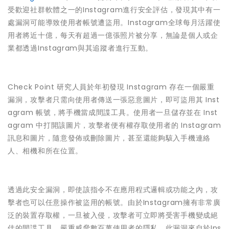
受歡迎社群軟體之一的Instagram進行安全評估，發現其中有一
處漏洞可能導致使用者帳號遭盜用。Instagram全球每月活躍使
用者將近十億，每天有超過一億張照片被分享，無論是個人或企
業都透過Instagram與其追蹤者進行互動。
Check Point 研究人員於年初發現 Instagram 存在一個嚴重
漏洞，攻擊者只需向使用者傳送一張惡意圖片，即可盜用其 Inst
agram 帳號，將手機當成間諜工具。使用者一旦儲存並在 Inst
agram 中打開該圖片，攻擊者便有權存取使用者的 Instagram
訊息和圖片，隨意發佈或刪除圖片，甚至還能夠駭入手機連絡
人、相機和所在位置。
透過此安全漏洞，即使該指令不在應用程式邏輯或功能之內，攻
擊者也可以任意操作被盜用的帳號。由於Instagram擁有非常廣
泛的裝置存取權，一旦被入侵，攻擊者可立即將受害手機變成絕
佳的間諜工具，嚴重威脅數百萬使用者的隱私。此漏洞來自於Ins