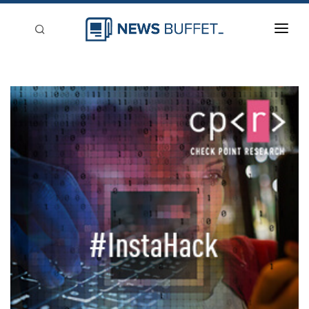
回到首頁
新聞稿分類
登入
刊登