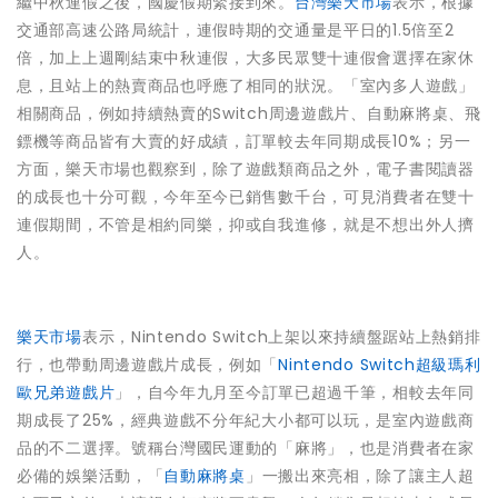
繼中秋連假之後，國慶假期緊接到來。
台灣樂天市場
表示，根據
交通部高速公路局統計，連假時期的交通量是平日的1.5倍至2
倍，加上上週剛結束中秋連假，大多民眾雙十連假會選擇在家休
息，且站上的熱賣商品也呼應了相同的狀況。「室內多人遊戲」
相關商品，例如持續熱賣的Switch周邊遊戲片、自動麻將桌、飛
鏢機等商品皆有大賣的好成績，訂單較去年同期成長10%；另一
方面，樂天市場也觀察到，除了遊戲類商品之外，電子書閱讀器
的成長也十分可觀，今年至今已銷售數千台，可見消費者在雙十
連假期間，不管是相約同樂，抑或自我進修，就是不想出外人擠
人。
樂天市場
表示，Nintendo Switch上架以來持續盤踞站上熱銷排
行，也帶動周邊遊戲片成長，例如「
Nintendo Switch超級瑪利
歐兄弟遊戲片
」，自今年九月至今訂單已超過千筆，相較去年同
期成長了25%，經典遊戲不分年紀大小都可以玩，是室內遊戲商
品的不二選擇。號稱台灣國民運動的「麻將」，也是消費者在家
必備的娛樂活動，「
自動麻將桌
」一搬出來亮相，除了讓主人超