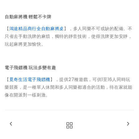
自動麻將機 輕鬆不卡牌
【
鴻途精品商行全自動麻將桌
】，多人同樂不可或缺的配備。不
只省去手動洗牌的麻煩，獨特的靜音技術，使得洗牌更加安靜，
玩起麻將更加愉快。
電子飛鏢機 玩法多變有趣
【
覓奇生活電子飛鏢機
】，提供27種遊戲，可供1至16人同時玩
樂競賽，是一種單人休閒和多人同樂都適合的活動，待在家就能
像在開派對一樣刺激。