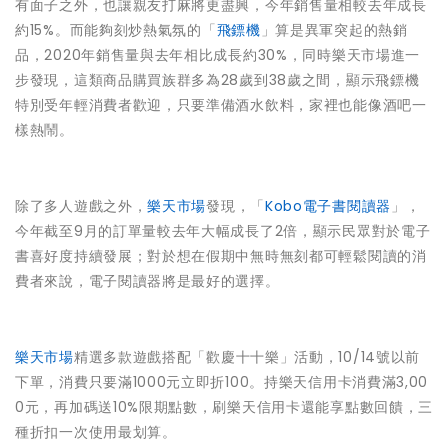
有面子之外，也讓親友打麻將更盡興，今年銷售量相較去年成長
約15%。而能夠刻炒熱氣氛的「
飛鏢機
」算是異軍突起的熱銷
品，2020年銷售量與去年相比成長約30%，同時樂天市場進一
步發現，這類商品購買族群多為28歲到38歲之間，顯示飛鏢機
特別受年輕消費者歡迎，只要準備酒水飲料，家裡也能像酒吧一
樣熱鬧。
除了多人遊戲之外，
樂天市場
發現，「
Kobo電子書閱讀器
」，
今年截至9月的訂單量較去年大幅成長了2倍，顯示民眾對於電子
書喜好度持續發展；對於想在假期中無時無刻都可輕鬆閱讀的消
費者來說，電子閱讀器將是最好的選擇。
樂天市場
精選多款遊戲搭配「歡慶十十樂」活動，10/14號以前
下單，消費只要滿1000元立即折100。持樂天信用卡消費滿3,00
0元，再加碼送10%限期點數，刷樂天信用卡還能享點數回饋，三
種折扣一次使用最划算。