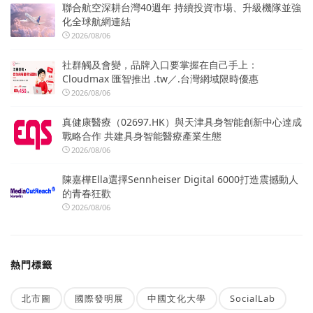
聯合航空深耕台灣40週年 持續投資市場、升級機隊並強
化全球航網連結
2026/08/06
社群觸及會變，品牌入口要掌握在自己手上：
Cloudmax 匯智推出 .tw／.台灣網域限時優惠
2026/08/06
真健康醫療（02697.HK）與天津具身智能創新中心達成
戰略合作 共建具身智能醫療產業生態
2026/08/06
陳嘉樺Ella選擇Sennheiser Digital 6000打造震撼動人
的青春狂歡
2026/08/06
熱門標籤
北市圖
國際發明展
中國文化大學
SocialLab