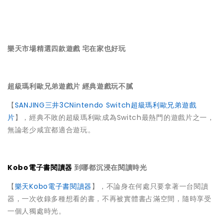
樂天市場精選四款遊戲 宅在家也好玩
超級瑪利歐兄弟遊戲片 經典遊戲玩不膩
【
SANJING三井3CNintendo Switch超級瑪利歐兄弟遊戲
片
】，經典不敗的超級瑪利歐成為Switch最熱門的遊戲片之一，
無論老少咸宜都適合遊玩。
Kobo電子書閱讀器
到哪都沉浸在閱讀時光
【
樂天Kobo電子書閱讀器
】，不論身在何處只要拿著一台閱讀
器，一次收錄多種想看的書，不再被實體書占滿空間，隨時享受
一個人獨處時光。