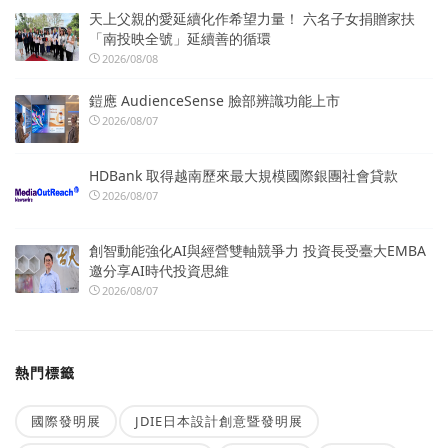
天上父親的愛延續化作希望力量！ 六名子女捐贈家扶
「南投映全號」延續善的循環
2026/08/08
鎧應 AudienceSense 臉部辨識功能上市
2026/08/07
HDBank 取得越南歷來最大規模國際銀團社會貸款
2026/08/07
創智動能強化AI與經營雙軸競爭力 投資長受臺大EMBA
邀分享AI時代投資思維
2026/08/07
熱門標籤
國際發明展
JDIE日本設計創意暨發明展