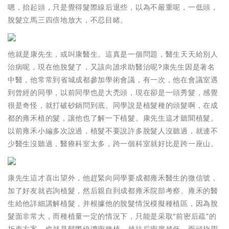
嗯，抬起頭，只是覺得髮際線后退些，以為不嚴重呢，一低頭，
脫髮立馬三四倍地放大，不忍目睹。
他就是康先生，或叫康醫生。這真是一個問題，醫生天天給別人
治病呢，現在他脫髮了，又該向誰求助醫治呢?康先生因是著名
中醫，他常常到省城成都參加學術會議，有一次，他在會議室遇
到曾經的同學，以前同學也是大禿頭，現在卻是一頭秀髮，感覺
很是奇怪，就打破砂鍋問到底。同學說是植髮種的頭髮啊，在成
都的雍禾植的髮，讓他也了解一下植髮。康先生這才聽聞植髮。
以前雍禾小編多次說過，植髮不要說許多脫髮人沒聽過，就連不
少醫生沒聽過，醫療科室太多，跨一個科室就好比是跨一座山。
康先生這才喜出望外，他趕緊向同學要成都雍禾醫生的微信號，
加了好友就咨詢植髮，然后親自到成都雍禾院部考察。雍禾的醫
生給他詳細講解植髮，并根據他的脫髮情況模擬種植區，因為脫
髮面非常大，而種植量一定的情況下，只能是采取“前密后疏”的