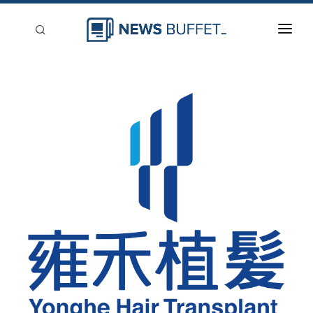
回到首頁
新聞稿分類
登入
刊登