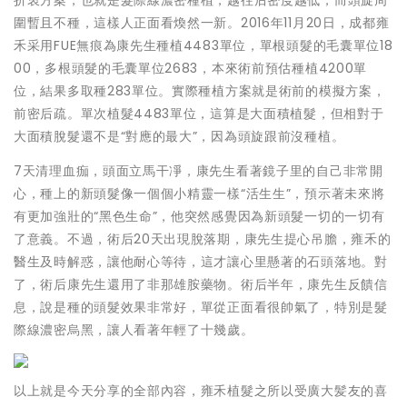
折衷方案，也就是髮際線濃密種植，越往后密度越低，而頭旋周
圍暫且不種，這樣人正面看煥然一新。2016年11月20日，成都雍
禾采用FUE無痕為康先生種植4483單位，單根頭髮的毛囊單位18
00，多根頭髮的毛囊單位2683，本來術前預估種植4200單
位，結果多取種283單位。實際種植方案就是術前的模擬方案，
前密后疏。單次植髮4483單位，這算是大面積植髮，但相對于
大面積脫髮還不是“對應的最大”，因為頭旋跟前沒種植。
7天清理血痂，頭面立馬干凈，康先生看著鏡子里的自己非常開
心，種上的新頭髮像一個個小精靈一樣“活生生”，預示著未來將
有更加強壯的“黑色生命”，他突然感覺因為新頭髮一切的一切有
了意義。不過，術后20天出現脫落期，康先生提心吊膽，雍禾的
醫生及時解惑，讓他耐心等待，這才讓心里懸著的石頭落地。對
了，術后康先生還用了非那雄胺藥物。術后半年，康先生反饋信
息，說是種的頭髮效果非常好，單從正面看很帥氣了，特別是髮
際線濃密烏黑，讓人看著年輕了十幾歲。
以上就是今天分享的全部內容，雍禾植髮之所以受廣大髪友的喜