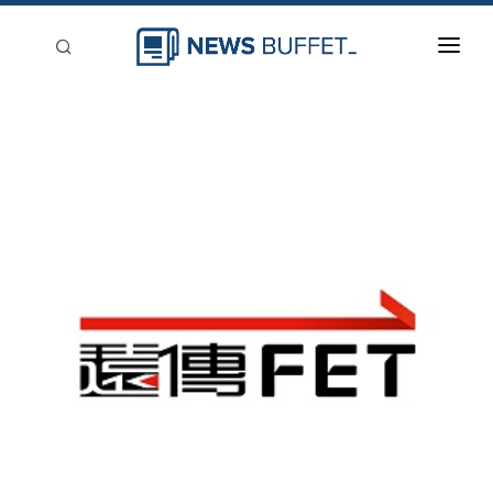
回到首頁
新聞稿分類
登入
刊登