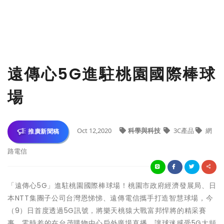
遠傳心5G進駐桃園國際棒球
場
Oct 12,2020
科學與科技
3C產品
網
推廣新聞稿
路電信
「遠傳心5G」進駐桃園國際棒球場！桃園市政府經濟發展局、日
本NTT集團子公司台灣恩悌悌、遠傳電信攜手打造智慧球場，今
（9）日首度透過5G訊號，將樂天桃猿大戰富邦悍將的精采賽
事，零時差的在台茂購物中心戶外廣場直播，讓球迷感受5G大頻