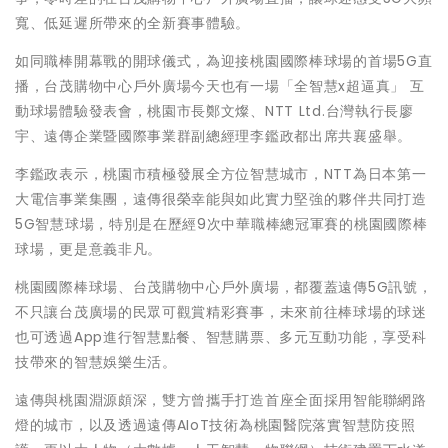
寬、低延遲所帶來的全新賽事體驗。
如同職棒開幕戰的開球儀式，為迎接桃園國際棒球場的首場5G直
播，台茂購物中心戶外廣場今天也有一場「全智慧x超逼真」 互
動球場體驗發表會，桃園市長鄭文燦、NTT Ltd.台灣執行長廖
宇、遠傳企業暨國際事業群副總經理李鑑政都出席共襄盛舉。
李鑑政表示，桃園市積極發展全方位智慧城市，NTT為日本第一
大電信事業集團，遠傳很榮幸能與如此實力堅強的夥伴共同打造
5G智慧球場，特別是在歷經9次中華職棒總冠軍賽的桃園國際棒
球場，更是意義非凡。
桃園國際棒球場、台茂購物中心戶外廣場，都覆蓋遠傳5G訊號，
不只讓台茂廣場的民眾可觀賞精彩賽事，未來前往棒球場的球迷
也可透過App進行智慧點餐、智慧購票、多元互動功能，享受科
技帶來的智慧娛樂生活。
遠傳與桃園淵源頗深，雙方曾攜手打造首座全面採用智能聯網路
燈的城市，以及透過遠傳AIoT技術為桃園醫院落實智慧防疫照