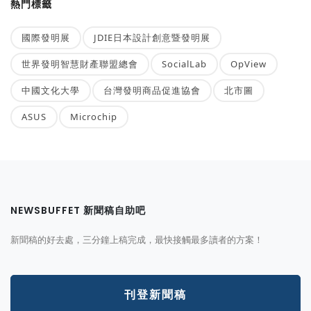
熱門標籤
國際發明展
JDIE日本設計創意暨發明展
世界發明智慧財產聯盟總會
SocialLab
OpView
中國文化大學
台灣發明商品促進協會
北市圖
ASUS
Microchip
NEWSBUFFET 新聞稿自助吧
新聞稿的好去處，三分鐘上稿完成，最快接觸最多讀者的方案！
刊登新聞稿